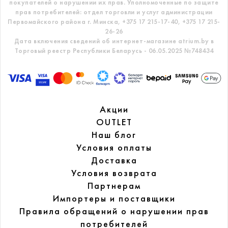
покупателей о нарушении их прав.
Уполномоченные по защите
прав потребителей: отдел торговли и услуг администрации
Первомайского района г. Минска,
+375 17 215-17-40, +375 17 215-
26-26
Дата включения сведений об интернет-магазине atrium.by в
Торговый реестр Республики Беларусь - 06.05.2025 №748434
Акции
OUTLET
Наш блог
Условия оплаты
Доставка
Условия возврата
Партнерам
Импортеры и поставщики
Правила обращений
о нарушении прав
потребителей