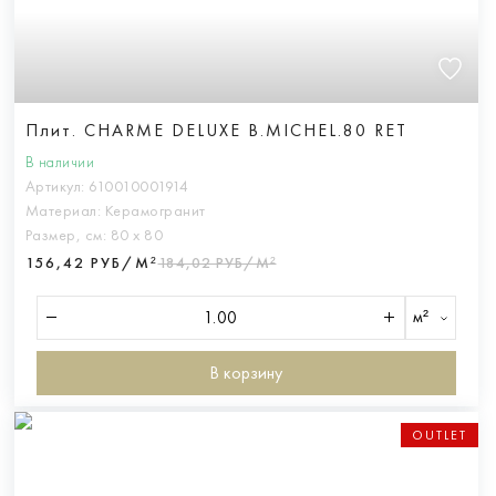
Плит. CHARME DELUXE B.MICHEL.80 RET
В наличии
Артикул:
610010001914
Материал:
Керамогранит
Размер, см:
80 х 80
156,42 РУБ/М²
184,02 РУБ/М²
м²
В корзину
OUTLET