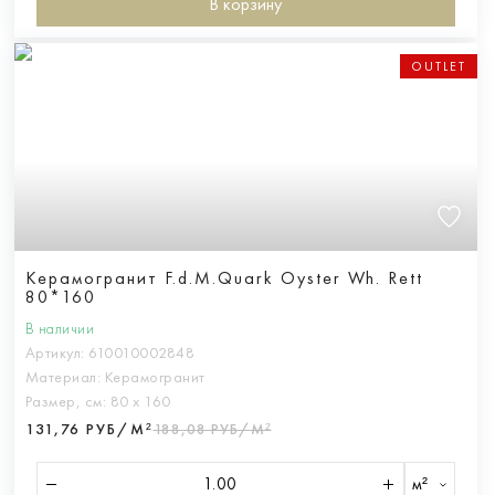
В корзину
OUTLET
Керамогранит F.d.M.Quark Oyster Wh. Rett
80*160
В наличии
Артикул:
610010002848
Материал:
Керамогранит
Размер, см:
80 х 160
131,76 РУБ/М²
188,08 РУБ/М²
м²