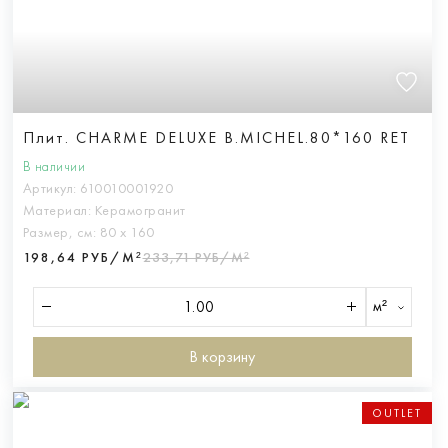
Плит. CHARME DELUXE B.MICHEL.80*160 RET
В наличии
Артикул:
610010001920
Материал:
Керамогранит
Размер, см:
80 х 160
198,64 РУБ/М²
233,71 РУБ/М²
м²
В корзину
OUTLET