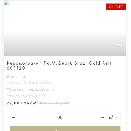
OUTLET
Керамогранит F.d.M.Quark Braz. Gold Rett
60*120
В наличии
Артикул:
610010002963
Материал:
Керамогранит
Размер, см:
60 х 120
72,00 РУБ/М²
150,11 РУБ/М²
м²