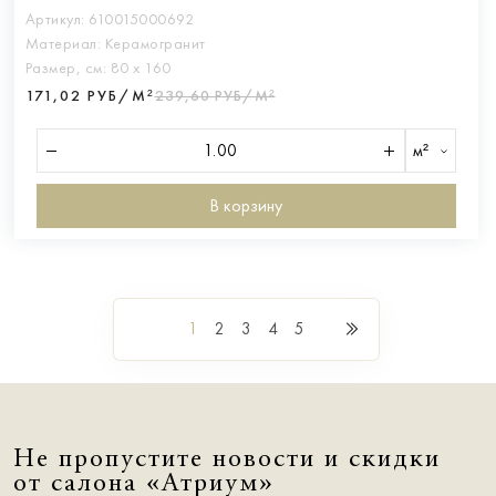
Артикул:
610015000692
Материал:
Керамогранит
Размер, см:
80 х 160
171,02 РУБ/М²
239,60 РУБ/М²
м²
В корзину
1
2
3
4
5
Не пропустите новости и скидки
от салона «Атриум»