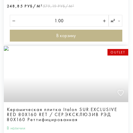
248,85 РУБ/М²
579,19 РУБ/М²
м²
В корзину
OUTLET
Керамическая плитка Italon SUR.EXCLUSIVE
RED 80X160 RET / СЕР.ЭКСКЛЮЗИВ РЭД
80X160 Реттифицированная
В наличии