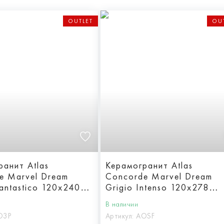
OUTLET
OU
ранит Atlas
Керамогранит Atlas
e Marvel Dream
Concorde Marvel Dream
antastico 120x240
Grigio Intenso 120x278
Lappato
В наличии
O3P
Артикул:
AOSF