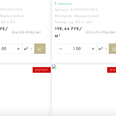
В наличии
10010001914
Артикул:
610010001920
Керамогранит
Материал:
Керамогранит
:
80 х 80
Размер, см:
80 х 160
РУБ/
198,64 РУБ/
184,02 РУБ/М²
233,71 РУБ/М²
М²
м²
м²
OUTLET
OU