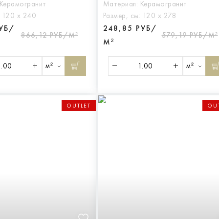
Керамогранит
Материал:
Керамогранит
:
120 х 240
Размер, см:
120 х 278
РУБ/
248,85 РУБ/
866,12 РУБ/М²
579,19 РУБ/М²
М²
м²
м²
OUTLET
OU