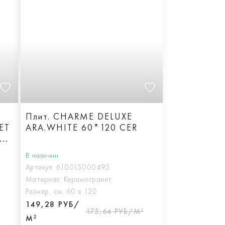
Плит. CHARME DELUXE
ET
ARA.WHITE 60*120 CER
0
В наличии
Артикул:
610015000495
Материал:
Керамогранит
Размер, см:
60 х 120
149,28 РУБ/
175,64 РУБ/М²
М²