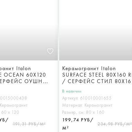
анит Italon
Керамогранит Italon
E OCEAN 60X120
SURFACE STEEL 80X160 R
СЕРФЕЙС ОУШН
/ СЕРФЕЙС СТИЛ 80X16
Патинированная
Реттифицированная
В наличии
10015000438
Артикул:
610010001655
Керамогранит
Материал:
Керамогранит
:
60 х 120
Размер, см:
80 х 160
РУБ/
199,74 РУБ/
191,31 РУБ/М²
234,98 РУБ/М²
М²