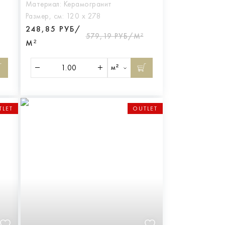
Материал:
Керамогранит
Размер, см:
120 х 278
248,85 РУБ/
579,19 РУБ/М²
М²
м²
TLET
OUTLET