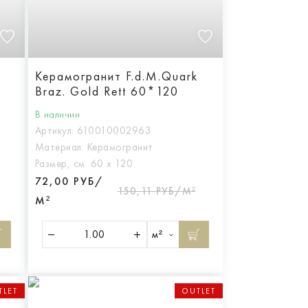
Керамогранит F.d.M.Quark
Braz. Gold Rett 60*120
В наличии
Артикул:
610010002963
Материал:
Керамогранит
Размер, см:
60 х 120
72,00 РУБ/
150,11 РУБ/М²
М²
м²
TLET
OUTLET