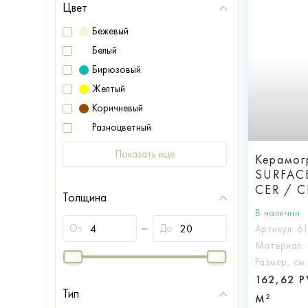
Цвет
Бежевый
Белый
Бирюзовый
Желтый
Коричневый
Разноцветный
Показать еще
Керамогр
SURFAC
CER / 
Толщина
60X120 
В наличии
От
До
Артикул:
6
Материал:
Размер, см
162,62 
Тип
М²