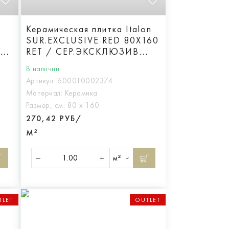
Керамическая плитка Italon
SUR.EXCLUSIVE RED 80X160
RET / СЕР.ЭКСКЛЮЗИВ
РЭД 80X160
В наличии
Реттифицированная
Артикул:
600010002374
Материал:
Керамика
Размер, см:
80 х 160
270,42 РУБ/
М²
м²
TLET
OUTLET