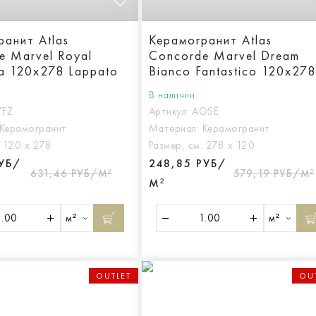
ранит Atlas
Керамогранит Atlas
e Marvel Royal
Concorde Marvel Dream
ta 120x278 Lappato
Bianco Fantastico 120x278
Lappato
В наличии
7FZ
Артикул:
AOSE
Керамогранит
Материал:
Керамогранит
:
120 х 278
Размер, см:
278 х 120
РУБ/
248,85 РУБ/
631,46 РУБ/М²
579,19 РУБ/М²
М²
м²
м²
OUTLET
OU