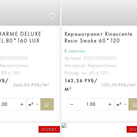
CHARME DELUXE
Керамогранит Rinascente
L.80*160 LUX
Resin Smoke 60*120
В наличии
10015000500
Артикул:
610010005605
Керамогранит
Материал:
Керамогранит
:
80 х 160
Размер, см:
60 х 120
РУБ/
143,36 РУБ/
240,99 РУБ/М²
179,19 РУБ/М²
М²
м²
м²
OUTLET
OU