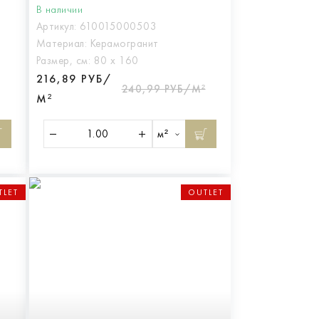
В наличии
Артикул:
610015000503
Материал:
Керамогранит
Размер, см:
80 х 160
216,89 РУБ/
240,99 РУБ/М²
М²
м²
TLET
OUTLET