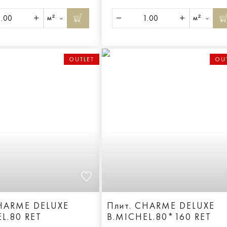
м²
м²
OUTLET
OU
CHARME DELUXE
Плит. CHARME DELUXE
L.80 RET
B.MICHEL.80*160 RET