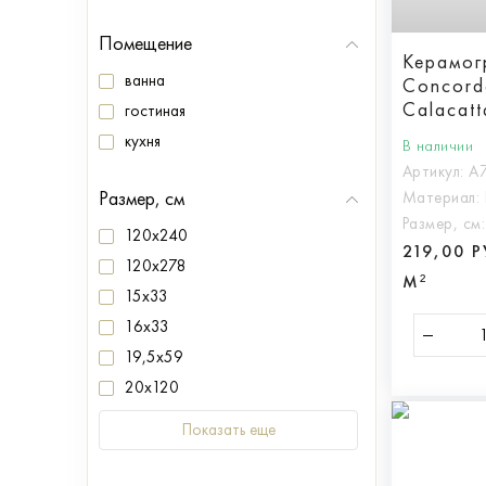
Помещение
Керамог
ванна
Concord
Calacat
гостиная
кухня
В наличии
Артикул:
A
Размер, см
Материал:
Размер, см
120x240
219,00 
120x278
М²
15x33
16x33
19,5x59
20x120
Показать еще