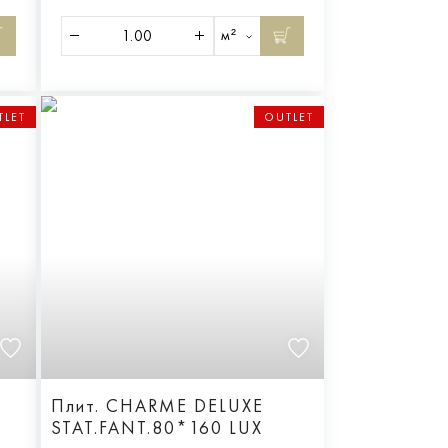
м²
TLET
OUTLET
Плит. CHARME DELUXE
STAT.FANT.80*160 LUX