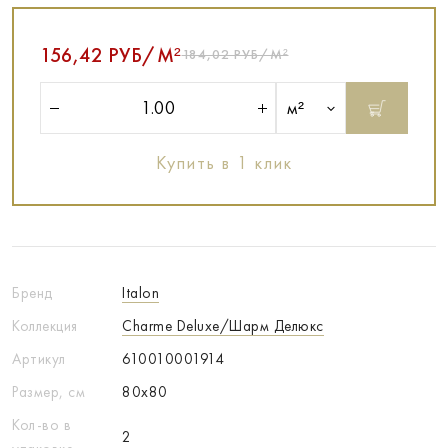
156,42 РУБ/М²
184,02 РУБ/М²
м²
Купить в 1 клик
Бренд
Italon
Коллекция
Charme Deluxe/Шарм Делюкс
Артикул
610010001914
Размер, см
80x80
Кол-во в
2