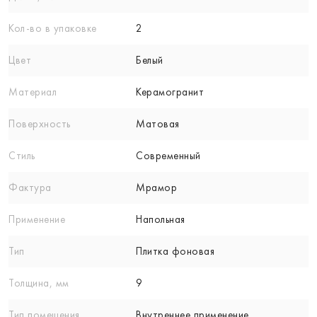
Кол-вo в упаковке
2
Цвет
Белый
Материал
Керамогранит
Поверхность
Матовая
Стиль
Современный
Фактура
Мрамор
Применение
Напольная
Тип
Плитка фоновая
Толщина, мм
9
Тип помещения
Внутреннее применение