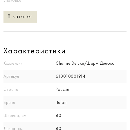
упаковке
В каталог
Характеристики
Коллекция
Charme Deluxe/Шарм Делюкс
Артикул
610010001914
Страна
Россия
Бренд
Italon
Ширина, см
80
Длина, см
80