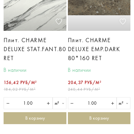
Плит. CHARME
Плит. CHARME
DELUXE STAT.FANT.80
DELUXE EMP.DARK
RET
80*160 RET
В наличии
В наличии
156,42 РУБ/М²
204,37 РУБ/М²
184,02 РУБ/М²
240,44 РУБ/М²
м²
м²
В корзину
В корзину