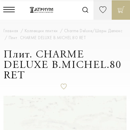
Главная
Коллекции плитки
Charme Deluxe/Шарм Делюкс
Плит. CHARME DELUXE B.MICHEL.80 RET
Плит. CHARME
DELUXE B.MICHEL.80
RET