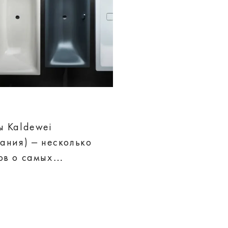
ы Kaldewei
мания) – несколько
ов о самых
жных ваннах