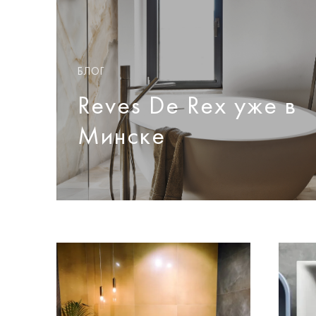
БЛОГ
Reves De Rex уже в
Минске