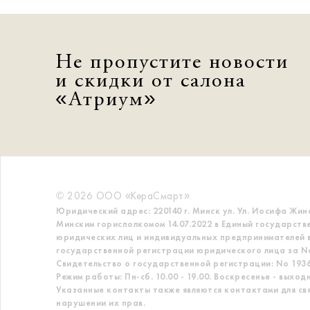
Не пропустите новости
и скидки от салона
«Атриум»
© 2026 ООО «КераСмарт».
Юридический адрес: 220140 г. Минск ул. Ул. Иосифа Жин
Минским горисполкомом 14.07.2022 в Единый государств
юридических лиц и индивидуальных предпринимателей в
государственной регистрации юридического лица за No
Свидетельство о государственной регистрации: No 19363
Режим работы: Пн-сб. 10.00 - 19.00. Воскресенье - выход
Указанные контакты также являются контактами для св
нарушении их прав.