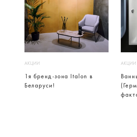
АКЦИИ
АКЦИИ
1я бренд-зона Italon в
Ванн
Беларуси!
(Гер
факт
наде