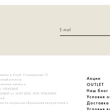
овича д 4 каб. 3 помещение ТС
Акции
енный регистр
OUTLET
несена запись о
 193635857.
Наш блог
5857 от 14.07.2022. УНП 193635857.
Условия 
ной
Доставка
язи по вопросам обращения покупателей о
Условия в