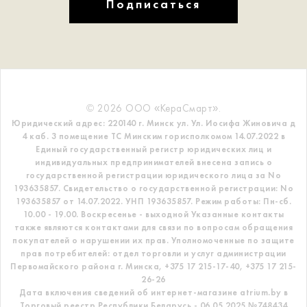
Подписаться
© 2026 ООО «КераСмарт».
Юридический адрес: 220140 г. Минск ул. Ул. Иосифа Жиновича д
4 каб. 3 помещение ТС
Минским горисполкомом 14.07.2022 в
Единый государственный регистр
юридических лиц и
индивидуальных предпринимателей внесена запись о
государственной регистрации юридического лица за No
193635857.
Свидетельство о государственной регистрации: No
193635857 от 14.07.2022. УНП 193635857.
Режим работы: Пн-сб.
10.00 - 19.00. Воскресенье - выходной
Указанные контакты
также являются контактами для связи по вопросам обращения
покупателей о нарушении их прав.
Уполномоченные по защите
прав потребителей: отдел торговли и услуг администрации
Первомайского района г. Минска,
+375 17 215-17-40, +375 17 215-
26-26
Дата включения сведений об интернет-магазине atrium.by в
Торговый реестр Республики Беларусь - 06.05.2025 №748434