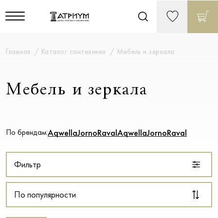
Главная
Каталог сантехники
Мебель и зеркала
Мебель и зеркала
По брендам:
Aqwella
Jorno
Raval
Aqwella
Jorno
Raval
Фильтр
По популярности