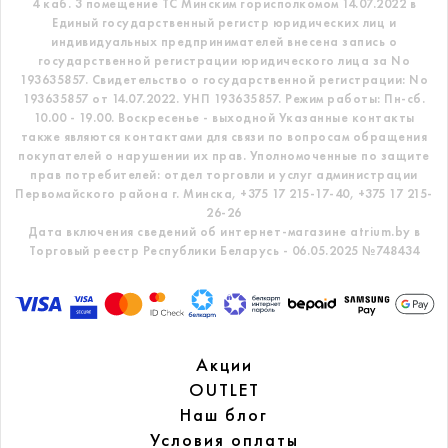
4 каб. 3 помещение ТС
Минским горисполкомом 14.07.2022 в
Единый государственный регистр
юридических лиц и
индивидуальных предпринимателей внесена запись о
государственной регистрации юридического лица за No
193635857.
Свидетельство о государственной регистрации: No
193635857 от 14.07.2022. УНП 193635857.
Режим работы: Пн-сб.
10.00 - 19.00. Воскресенье - выходной
Указанные контакты
также являются контактами для связи по вопросам обращения
покупателей о нарушении их прав.
Уполномоченные по защите
прав потребителей: отдел торговли и услуг администрации
Первомайского района г. Минска,
+375 17 215-17-40, +375 17 215-
26-26
Дата включения сведений об интернет-магазине atrium.by в
Торговый реестр Республики Беларусь - 06.05.2025 №748434
Акции
OUTLET
Наш блог
Условия оплаты