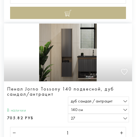
Пенал Jorno Tossony 140 подвесной, дуб
самдал/антрацит
дуб самдал / антрацит
140 см
В наличии
705.82 РУБ
27