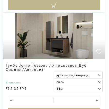
Тумба Jorno Tossony 70 подвесная Дуб
Самдал/Антрацит
дуб самдал / антрацит
70 см
В наличии
785.25 РУБ
44.3