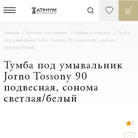
Главная
Каталог сантехники
Мебель и зеркала
Тумба
под умывальник Jorno Tossony 90 подвесная, cонома
светлая/белый
Тумба под умывальник
Jorno Tossony 90
подвесная, cонома
светлая/белый
()