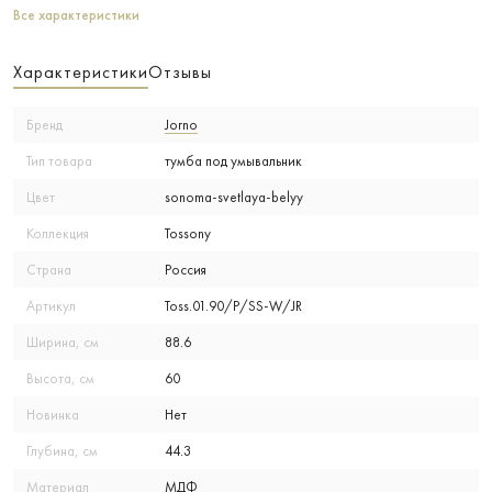
Все характеристики
Характеристики
Отзывы
Бренд
Jorno
Тип товара
тумба под умывальник
Цвет
sonoma-svetlaya-belyy
Коллекция
Tossony
Страна
Россия
Артикул
Toss.01.90/P/SS-W/JR
Ширина, см
88.6
Высота, см
60
Новинка
Нет
Глубина, см
44.3
Материал
МДФ