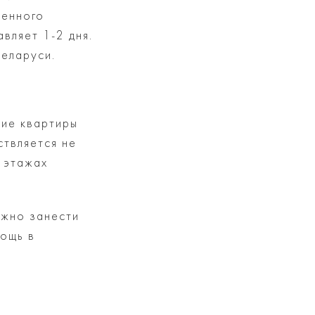
ленного
авляет 1-2 дня.
еларуси.
ние квартиры
ствляется не
 этажах
ожно занести
мощь в