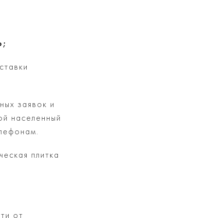
о;
ставки
ных заявок и
ой населенный
елефонам.
ческая плитка
ти от