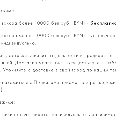
режиме:
бесплатн
 заказа более 10000 бел.руб. (BYN) -
 заказа менее 10000 бел.руб. (BYN) - условия до
.
 индивидуально
я доставки зависит от дальности и предваритель
5 дней. Доставка может быть осуществлена в люб
. Уточняйте о доставке в свой город по нашим т
знакомиться с Правилами приема товара (керами
).
режиме:
тавки рассчитывается индивидуально в зависимос