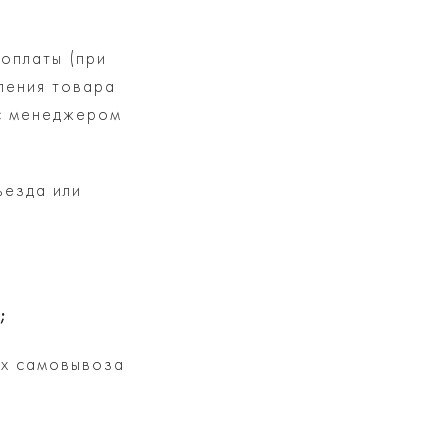
оплаты (при
пления товара
 с менеджером
ъезда или
;
ях самовывоза