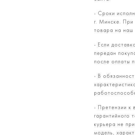
- Сроки исполн
г. Минске. При
товара на наш 
- Если доставк
передан покуп
после оплаты 
- В обязанност
характеристик
работоспособ
- Претензии к 
гарантийного 
курьера не пр
модель, харак