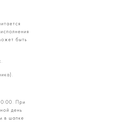
читается
 исполнения
 может быть
ж.
ика).
20:00. При
дной день
м в шапке