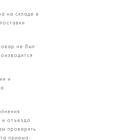
ра на складе в
 поставки
товар не был
роизводится
ии и
ка
олнения
 и отъезда
ам проверять
кта приема-