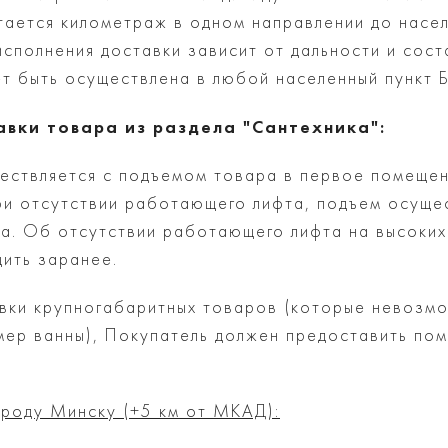
итается километраж в одном направлении до насе
исполнения доставки зависит от дальности и сост
т быть осуществлена в любой населенный пункт Б
авки товара из раздела "Сантехника":
ествляется с подъемом товара в первое помеще
ри отсутствии работающего лифта, подъем осуще
жа. Об отсутствии работающего лифта на высоких
ить заранее.
авки крупногабаритных товаров (которые невозм
мер ванны), Покупатель должен предоставить по
ороду Минску (+5 км от МКАД):