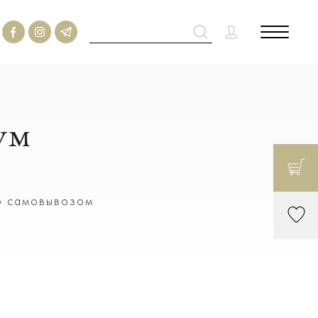
ум
го самовывозом