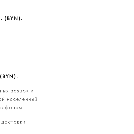
. (BYN).
 (BYN).
ных заявок и
ой населенный
елефонам.
 доставки