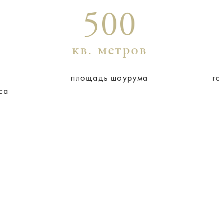
500
кв. метров
площадь шоурума
г
са