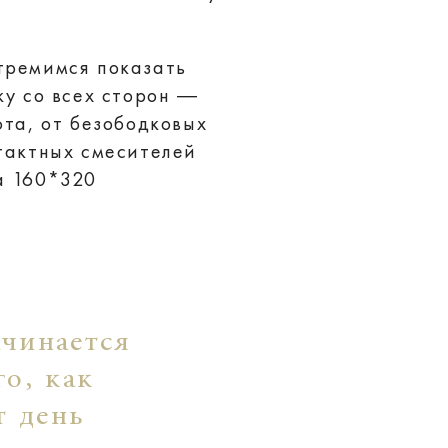
тремимся показать
ку со всех сторон —
фта, от безободковых
тактных смесителей
а 160*320
ачинается
го, как
т день