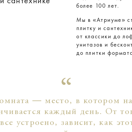
 и сантехнике
более 100 лет.
Мы в «Атриуме» с
плитку и сантехни
от классики до ло
унитазов и бескон
до плитки формат
омната — место, в котором н
нчивается каждый день. От то
 все устроено, зависит, как это