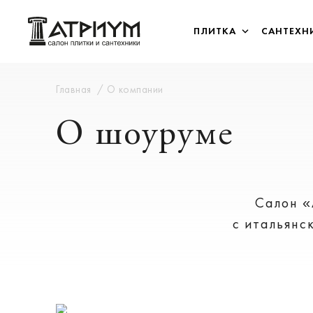
ПЛИТКА
САНТЕХН
Главная
О компании
О шоуруме
Салон «
с итальянс