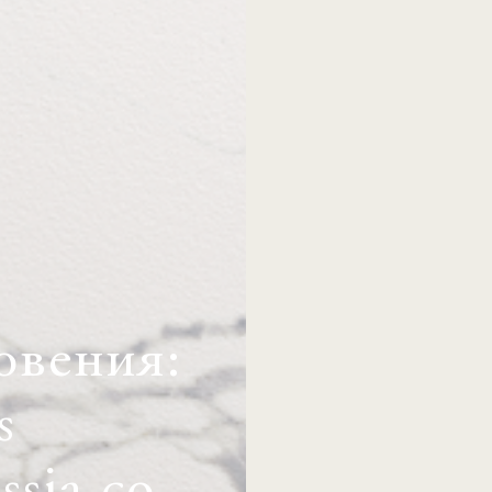
овения:
s