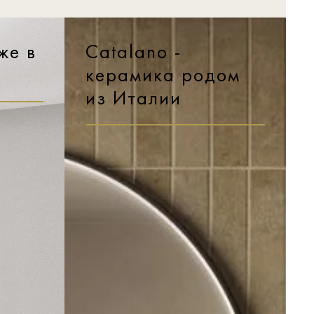
же в
Catalano -
керамика родом
из Италии