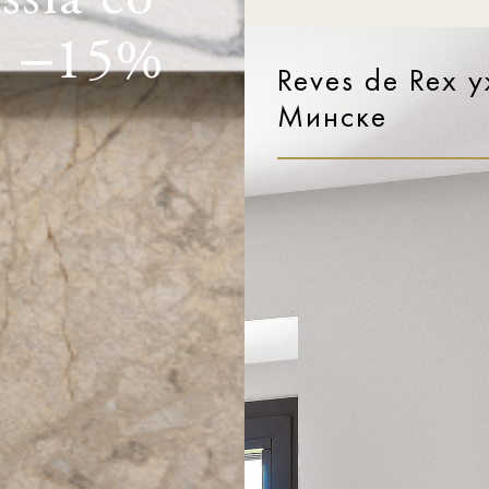
sia со
о –15%
Reves de Rex у
Минске