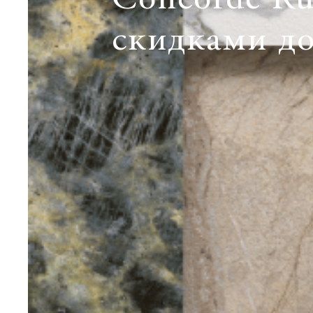
Concorde Rus
скидками д