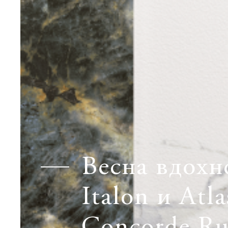
Весна вдохн
Italon и Atla