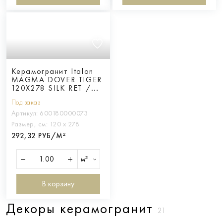
Керамогранит Italon
MAGMA DOVER TIGER
120X278 SILK RET /
МАГМА ДОВЕР
Под заказ
ТАЙГЕР 120X278 СИЛК
ретт.
Артикул:
600180000073
Размер, см:
120 х 278
292,32 РУБ/М²
м²
В корзину
Декоры керамогранит
21