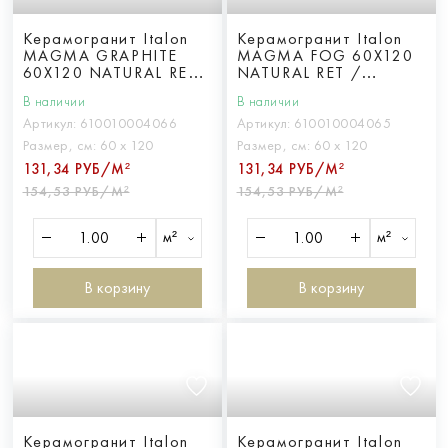
Керамогранит Italon
Керамогранит Italon
MAGMA GRAPHITE
MAGMA FOG 60X120
60X120 NATURAL RET
NATURAL RET /
/ МАГМА ГРАФИТ
МАГМА ФОГ 60X120
В наличии
В наличии
60X120 НАТ. ретт.
НАТ. ретт.
Артикул:
610010004066
Артикул:
610010004065
Размер, см:
60 х 120
Размер, см:
60 х 120
131,34 РУБ/М²
131,34 РУБ/М²
154,53 РУБ/М²
154,53 РУБ/М²
м²
м²
В корзину
В корзину
Керамогранит Italon
Керамогранит Italon