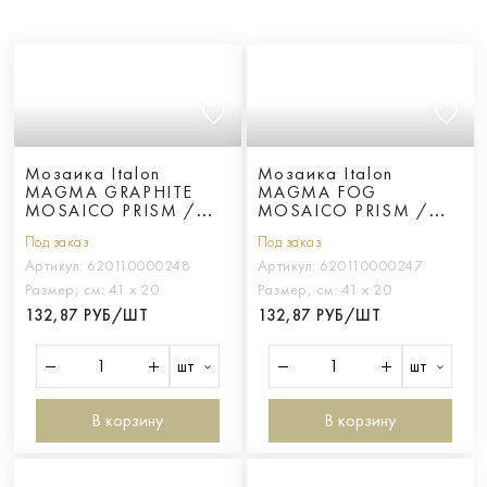
Мозаика Italon
Мозаика Italon
MAGMA GRAPHITE
MAGMA FOG
MOSAICO PRISM /
MOSAICO PRISM /
МАГМА ГРАФИТ
МАГМА ФОГ ПРИЗМ
Под заказ
Под заказ
ПРИЗМ
Артикул:
620110000248
Артикул:
620110000247
Размер, см:
41 х 20
Размер, см:
41 х 20
132,87 РУБ/ШТ
132,87 РУБ/ШТ
шт
шт
В корзину
В корзину