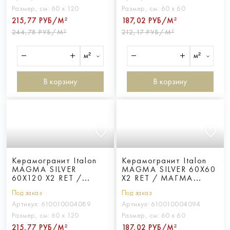
Размер, см:
60 х 120
Размер, см:
60 х 60
215,77 РУБ/М²
187,02 РУБ/М²
244,78 РУБ/М²
212,17 РУБ/М²
м²
м²
В корзину
В корзину
Керамогранит Italon
Керамогранит Italon
MAGMA SILVER
MAGMA SILVER 60X60
60X120 X2 RET /
X2 RET / МАГМА
МАГМА СИЛЬВЕР
СИЛЬВЕР 60X60 Х2
Под заказ
Под заказ
60X120 Х2 ретт.
ретт.
Артикул:
610010004089
Артикул:
610010004094
Размер, см:
60 х 120
Размер, см:
60 х 60
215,77 РУБ/М²
187,02 РУБ/М²