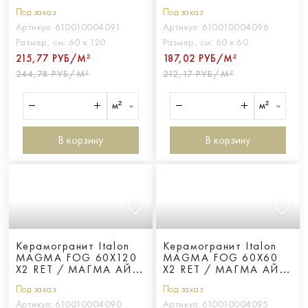
МАГМА ГРАФИТ
МАГМА ГРАФИТ
Под заказ
Под заказ
60X120 Х2 ретт.
60X60 Х2 ретт.
Артикул:
610010004091
Артикул:
610010004096
Размер, см:
60 х 120
Размер, см:
60 х 60
215,77 РУБ/М²
187,02 РУБ/М²
244,78 РУБ/М²
212,17 РУБ/М²
м²
м²
В корзину
В корзину
Керамогранит Italon
Керамогранит Italon
MAGMA FOG 60X120
MAGMA FOG 60X60
X2 RET / МАГМА АЙС
X2 RET / МАГМА АЙС
60X120 Х2 ретт.
60X60 Х2 ретт.
Под заказ
Под заказ
Артикул:
610010004090
Артикул:
610010004095