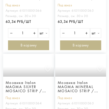
МАГМА ГРАФИТ
МАГМА ФОГ СТРИП
Под заказ
Под заказ
СТРИП
Артикул:
610110001366
Артикул:
610110001365
Размер, см:
30 х 30
Размер, см:
30 х 30
63,34 РУБ/ШТ
63,34 РУБ/ШТ
шт
шт
В корзину
В корзину
Мозаика Italon
Мозаика Italon
MAGMA SILVER
MAGMA MINERAL
MOSAICO STRIP /
MOSAICO STRIP /
МАГМА СИЛЬВЕР
МАГМА МИНЕРАЛ
Под заказ
Под заказ
СТРИП
СТРИП
Артикул:
610110001364
Артикул:
610110001363
Размер, см:
30 х 30
Размер, см:
30 х 30