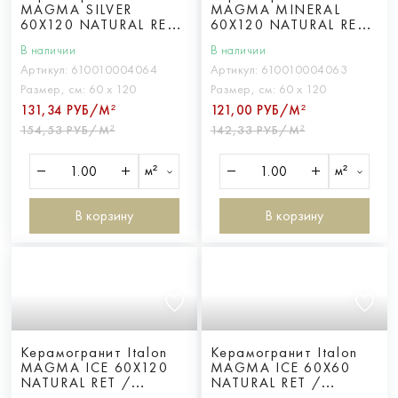
MAGMA SILVER
MAGMA MINERAL
60X120 NATURAL RET
60X120 NATURAL RET
/ МАГМА СИЛЬВЕР
/ МАГМА МИНЕРАЛ
В наличии
В наличии
60X120 НАТ. ретт.
60X120 НАТ. ретт.
Артикул:
610010004064
Артикул:
610010004063
Размер, см:
60 х 120
Размер, см:
60 х 120
131,34 РУБ/М²
121,00 РУБ/М²
154,53 РУБ/М²
142,33 РУБ/М²
м²
м²
В корзину
В корзину
Керамогранит Italon
Керамогранит Italon
MAGMA ICE 60X120
MAGMA ICE 60X60
NATURAL RET /
NATURAL RET /
МАГМА АЙС 60X120
МАГМА АЙС 60X60