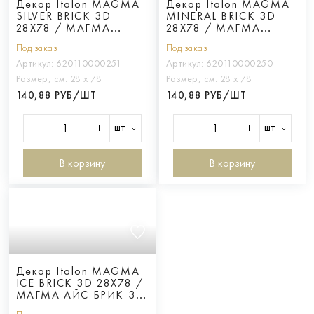
Декор Italon MAGMA
Декор Italon MAGMA
SILVER BRICK 3D
MINERAL BRICK 3D
28X78 / МАГМА
28X78 / МАГМА
СИЛЬВЕР БРИК 3Д
МИНЕРАЛ БРИК 3Д
Под заказ
Под заказ
28X80
28X79
Артикул:
620110000251
Артикул:
620110000250
Размер, см:
28 х 78
Размер, см:
28 х 78
140,88 РУБ/ШТ
140,88 РУБ/ШТ
шт
шт
В корзину
В корзину
Декор Italon MAGMA
ICE BRICK 3D 28X78 /
МАГМА АЙС БРИК 3Д
28X78