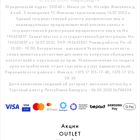
© 2026 ООО «КераСмарт».
Юридический адрес: 220140 г. Минск ул. Ул. Иосифа Жиновича д
4 каб. 3 помещение ТС
Минским горисполкомом 14.07.2022 в
Единый государственный регистр
юридических лиц и
индивидуальных предпринимателей внесена запись о
государственной регистрации юридического лица за No
193635857.
Свидетельство о государственной регистрации: No
193635857 от 14.07.2022. УНП 193635857.
Режим работы: Пн-сб.
10.00 - 19.00. Воскресенье - выходной
Указанные контакты
также являются контактами для связи по вопросам обращения
покупателей о нарушении их прав.
Уполномоченные по защите
прав потребителей: отдел торговли и услуг администрации
Первомайского района г. Минска,
+375 17 215-17-40, +375 17 215-
26-26
Дата включения сведений об интернет-магазине atrium.by в
Торговый реестр Республики Беларусь - 06.05.2025 №748434
Акции
OUTLET