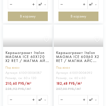
м²
м²
В корзину
В корзину
Керамогранит Italon
Керамогранит Italon
MAGMA ICE 60X120
MAGMA ICE 60X60 X2
X2 RET / МАГМА АЙС
RET / МАГМА АЙС
60X120 Х2 ретт.
60X60 Х2 ретт.
Под заказ
Под заказ
Артикул:
610010004087
Артикул:
610010004092
Размер, см:
60 х 120
Размер, см:
60 х 60
210,60 РУБ/М²
182,48 РУБ/М²
238,92 РУБ/М²
207,00 РУБ/М²
м²
м²