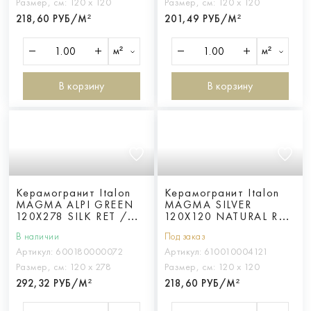
Размер, см:
120 х 120
Размер, см:
120 х 120
218,60 РУБ/М²
201,49 РУБ/М²
м²
м²
В корзину
В корзину
Керамогранит Italon
Керамогранит Italon
MAGMA ALPI GREEN
MAGMA SILVER
120X278 SILK RET /
120X120 NATURAL RET
МАГМА АЛЬПЫ ГРИН
/ МАГМА СИЛЬВЕР
В наличии
Под заказ
120X278 СИЛК ретт.
120X120 НАТ. ретт.
Артикул:
600180000072
Артикул:
610010004121
Размер, см:
120 х 278
Размер, см:
120 х 120
292,32 РУБ/М²
218,60 РУБ/М²