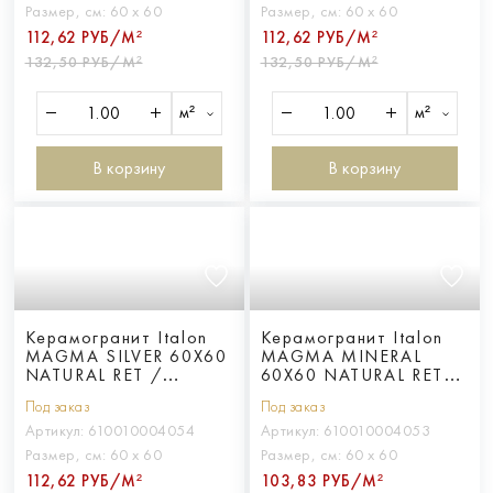
Размер, см:
60 х 60
Размер, см:
60 х 60
112,62 РУБ/М²
112,62 РУБ/М²
132,50 РУБ/М²
132,50 РУБ/М²
м²
м²
В корзину
В корзину
Керамогранит Italon
Керамогранит Italon
MAGMA SILVER 60X60
MAGMA MINERAL
NATURAL RET /
60X60 NATURAL RET /
МАГМА СИЛЬВЕР
МАГМА МИНЕРАЛ
Под заказ
Под заказ
60X60 НАТ. ретт.
60X60 НАТ. ретт.
Артикул:
610010004054
Артикул:
610010004053
Размер, см:
60 х 60
Размер, см:
60 х 60
112,62 РУБ/М²
103,83 РУБ/М²