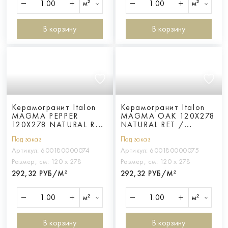
м²
м²
В корзину
В корзину
Керамогранит Italon
Керамогранит Italon
MAGMA PEPPER
MAGMA OAK 120X278
120X278 NATURAL RET
NATURAL RET /
/ МАГМА ПЕППЕР
МАГМА ОАК 120X278
Под заказ
Под заказ
120X278 НАТ. ретт.
НАТ. ретт.
Артикул:
600180000074
Артикул:
600180000075
Размер, см:
120 х 278
Размер, см:
120 х 278
292,32 РУБ/М²
292,32 РУБ/М²
м²
м²
В корзину
В корзину