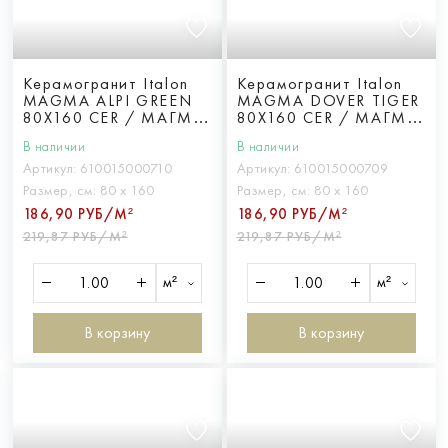
Керамогранит Italon
Керамогранит Italon
MAGMA ALPI GREEN
MAGMA DOVER TIGER
80X160 CER / МАГМА
80X160 CER / МАГМА
АЛЬПЫ ГРИН 80X160
ДОВЕР ТАЙГЕР
В наличии
В наличии
пат.
80X160 пат.
Артикул:
610015000710
Артикул:
610015000709
Размер, см:
80 х 160
Размер, см:
80 х 160
186,90 РУБ/М²
186,90 РУБ/М²
219,87 РУБ/М²
219,87 РУБ/М²
м²
м²
В корзину
В корзину