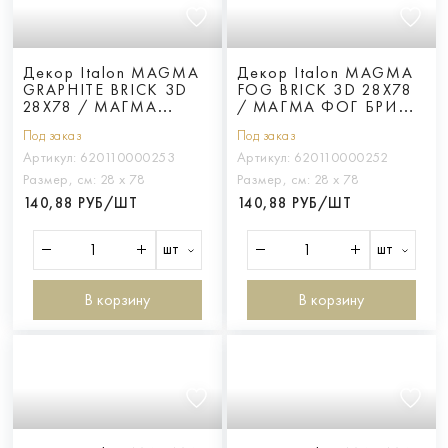
Декор Italon MAGMA
Декор Italon MAGMA
GRAPHITE BRICK 3D
FOG BRICK 3D 28X78
28X78 / МАГМА
/ МАГМА ФОГ БРИК
ГРАФИТ БРИК 3Д
3Д 28X81
Под заказ
Под заказ
28X82
Артикул:
620110000253
Артикул:
620110000252
Размер, см:
28 х 78
Размер, см:
28 х 78
140,88 РУБ/ШТ
140,88 РУБ/ШТ
шт
шт
В корзину
В корзину