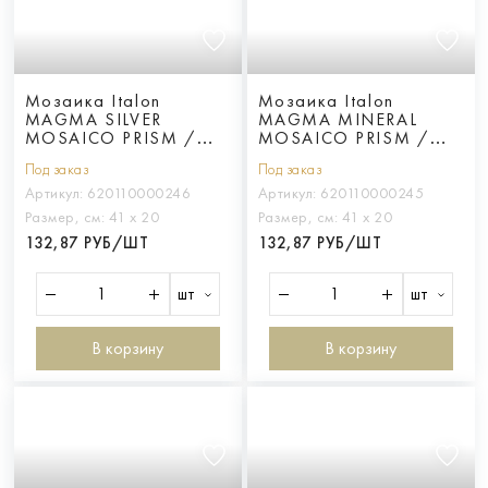
Мозаика Italon
Мозаика Italon
MAGMA SILVER
MAGMA MINERAL
MOSAICO PRISM /
MOSAICO PRISM /
МАГМА СИЛЬВЕР
МАГМА МИНЕРАЛ
Под заказ
Под заказ
ПРИЗМ
ПРИЗМ
Артикул:
620110000246
Артикул:
620110000245
Размер, см:
41 х 20
Размер, см:
41 х 20
132,87 РУБ/ШТ
132,87 РУБ/ШТ
шт
шт
В корзину
В корзину