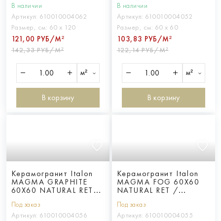
В наличии
В наличии
НАТ. ретт.
НАТ. ретт.
Артикул:
610010004062
Артикул:
610010004052
Размер, см:
60 х 120
Размер, см:
60 х 60
121,00 РУБ/М²
103,83 РУБ/М²
142,33 РУБ/М²
122,14 РУБ/М²
м²
м²
В корзину
В корзину
Керамогранит Italon
Керамогранит Italon
MAGMA GRAPHITE
MAGMA FOG 60X60
60X60 NATURAL RET /
NATURAL RET /
МАГМА ГРАФИТ
МАГМА ФОГ 60X60
Под заказ
Под заказ
60X60 НАТ. ретт.
НАТ. ретт.
Артикул:
610010004056
Артикул:
610010004055