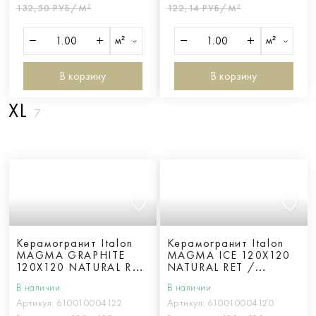
132,50 РУБ/М²
122,14 РУБ/М²
м²
м²
В корзину
В корзину
XL
7
Керамогранит Italon
Керамогранит Italon
MAGMA GRAPHITE
MAGMA ICE 120X120
120X120 NATURAL RET
NATURAL RET /
/ МАГМА ГРАФИТ
МАГМА АЙС 120X120
В наличии
В наличии
120X120 НАТ. ретт.
НАТ. ретт.
Артикул:
610010004122
Артикул:
610010004120