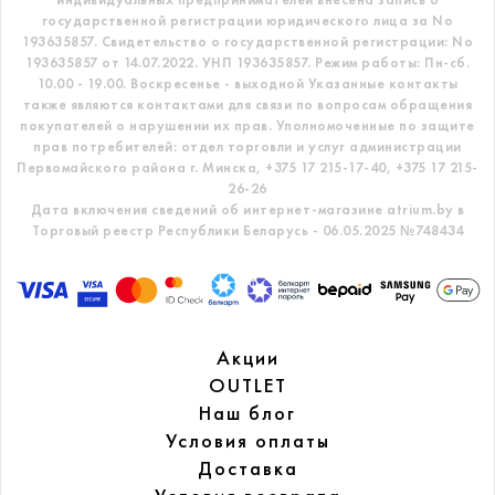
государственной регистрации юридического лица за No
193635857.
Свидетельство о государственной регистрации: No
193635857 от 14.07.2022. УНП 193635857.
Режим работы: Пн-сб.
10.00 - 19.00. Воскресенье - выходной
Указанные контакты
также являются контактами для связи по вопросам обращения
покупателей о нарушении их прав.
Уполномоченные по защите
прав потребителей: отдел торговли и услуг администрации
Первомайского района г. Минска,
+375 17 215-17-40, +375 17 215-
26-26
Дата включения сведений об интернет-магазине atrium.by в
Торговый реестр Республики Беларусь - 06.05.2025 №748434
Акции
OUTLET
Наш блог
Условия оплаты
Доставка