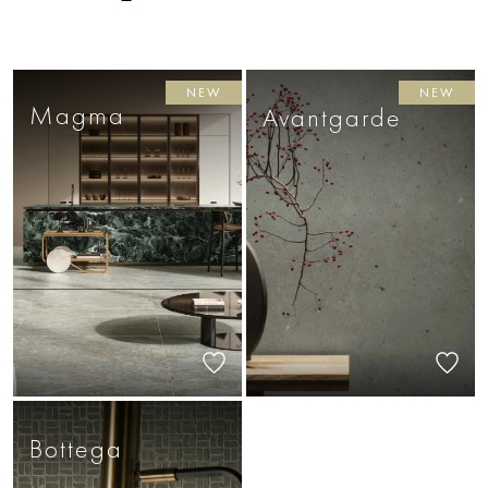
NEW
NEW
Magma
Avantgarde
Bottega