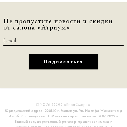
Не пропустите новости и скидки
от салона «Атриум»
Подписаться
© 2026 ООО «КераСмарт».
Юридический адрес: 220140 г. Минск ул. Ул. Иосифа Жиновича д
4 каб. 3 помещение ТС
Минским горисполкомом 14.07.2022 в
Единый государственный регистр
юридических лиц и
индивидуальных предпринимателей внесена запись о