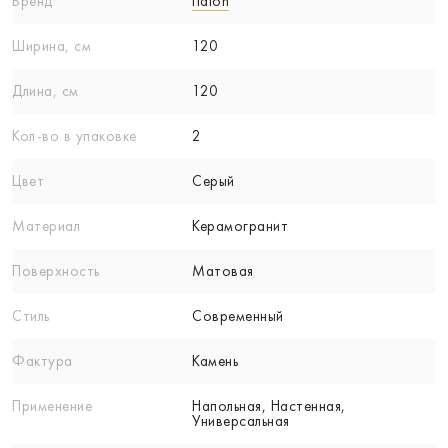
Бренд
Italon
Ширина, см
120
Длина, см
120
Кол-вo в упаковке
2
Цвет
Серый
Материал
Керамогранит
Поверхность
Матовая
Стиль
Современный
Фактура
Камень
Применение
Напольная, Настенная,
Универсальная