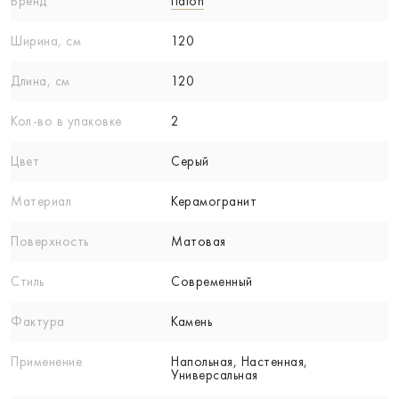
Бренд
Italon
Ширина, см
120
Длина, см
120
Кол-вo в упаковке
2
Цвет
Серый
Материал
Керамогранит
Поверхность
Матовая
Стиль
Современный
Фактура
Камень
Применение
Напольная, Настенная,
Универсальная