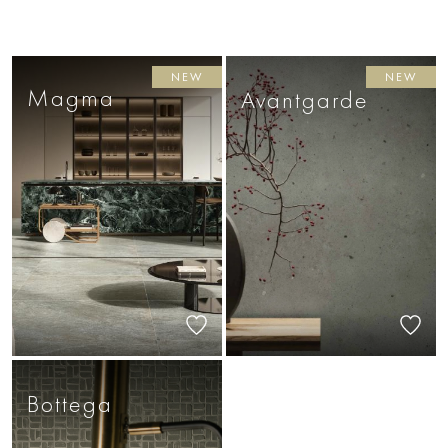
NEW
NEW
Magma
Avantgarde
Bottega