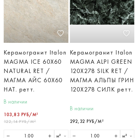
Керамогранит Italon
Керамогранит Italon
MAGMA ICE 60X60
MAGMA ALPI GREEN
NATURAL RET /
120X278 SILK RET /
МАГМА АЙС 60X60
МАГМА АЛЬПЫ ГРИН
НАТ. ретт.
120X278 СИЛК ретт.
В наличии
В наличии
103,83 РУБ/М²
292,32 РУБ/М²
122,14 РУБ/М²
м²
м²