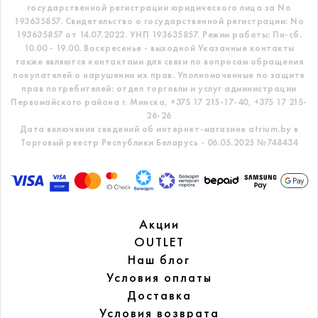
государственной регистрации юридического лица за No
193635857.
Свидетельство о государственной регистрации: No
193635857 от 14.07.2022. УНП 193635857.
Режим работы: Пн-сб.
10.00 - 19.00. Воскресенье - выходной
Указанные контакты
также являются контактами для связи по вопросам обращения
покупателей о нарушении их прав.
Уполномоченные по защите
прав потребителей: отдел торговли и услуг администрации
Первомайского района г. Минска,
+375 17 215-17-40, +375 17 215-
26-26
Дата включения сведений об интернет-магазине atrium.by в
Торговый реестр Республики Беларусь - 06.05.2025 №748434
Акции
OUTLET
Наш блог
Условия оплаты
Доставка
Условия возврата