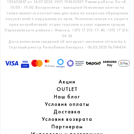
193635857 от 14.07.2022. УНП 193635857.
Режим работы: Пн-сб.
10.00 - 19.00. Воскресенье - выходной
Указанные контакты
также являются контактами для связи по вопросам обращения
покупателей о нарушении их прав.
Уполномоченные по защите
прав потребителей: отдел торговли и услуг администрации
Первомайского района г. Минска,
+375 17 215-17-40, +375 17 215-
26-26
Дата включения сведений об интернет-магазине atrium.by в
Торговый реестр Республики Беларусь - 06.05.2025 №748434
Акции
OUTLET
Наш блог
Условия оплаты
Доставка
Условия возврата
Партнерам