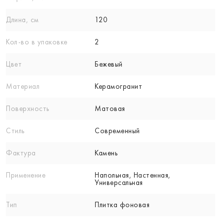
Длина, см
120
Кол-вo в упаковке
2
Цвет
Бежевый
Материал
Керамогранит
Поверхность
Матовая
Стиль
Современный
Фактура
Камень
Применение
Напольная, Настенная,
Универсальная
Тип
Плитка фоновая