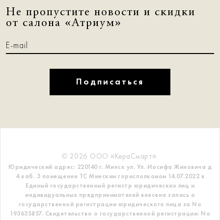
Не пропустите новости и скидки
от салона «Атриум»
Подписаться
© 2026 ООО «КераСмарт».
Юридический адрес: 220140 г. Минск ул. Ул. Иосифа Жиновича д
4 каб. 3 помещение ТС
Минским горисполкомом 14.07.2022 в
Единый государственный регистр
юридических лиц и
индивидуальных предпринимателей внесена запись о
государственной регистрации юридического лица за No
193635857.
Свидетельство о государственной регистрации: No