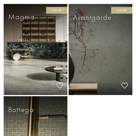
NEW
NEW
Magma
Avantgarde
Bottega