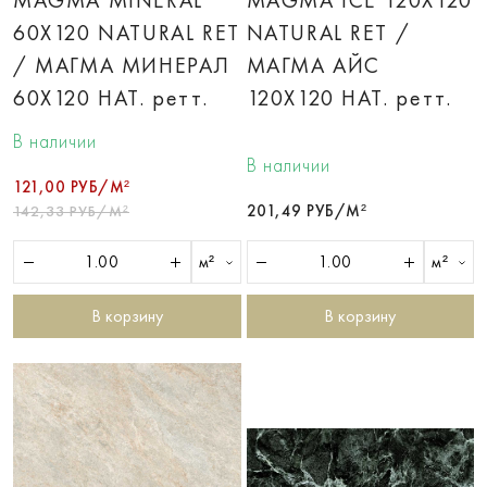
MAGMA MINERAL
MAGMA ICE 120X120
60X120 NATURAL RET
NATURAL RET /
/ МАГМА МИНЕРАЛ
МАГМА АЙС
60X120 НАТ. ретт.
120X120 НАТ. ретт.
В наличии
В наличии
121,00 РУБ/М²
201,49 РУБ/М²
142,33 РУБ/М²
м²
м²
В корзину
В корзину