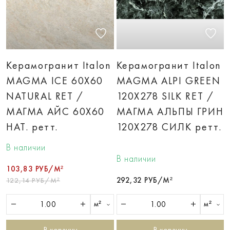
Керамогранит Italon
Керамогранит Italon
MAGMA ICE 60X60
MAGMA ALPI GREEN
NATURAL RET /
120X278 SILK RET /
МАГМА АЙС 60X60
МАГМА АЛЬПЫ ГРИН
НАТ. ретт.
120X278 СИЛК ретт.
В наличии
В наличии
103,83 РУБ/М²
292,32 РУБ/М²
122,14 РУБ/М²
м²
м²
В корзину
В корзину