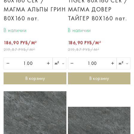
80X160 CER /
TIGER 80X160 CER /
МАГМА АЛЬПЫ ГРИН
МАГМА ДОВЕР
80X160 пат.
ТАЙГЕР 80X160 пат.
В наличии
В наличии
186,90 РУБ/М²
186,90 РУБ/М²
219,87 РУБ/М²
219,87 РУБ/М²
м²
м²
В корзину
В корзину