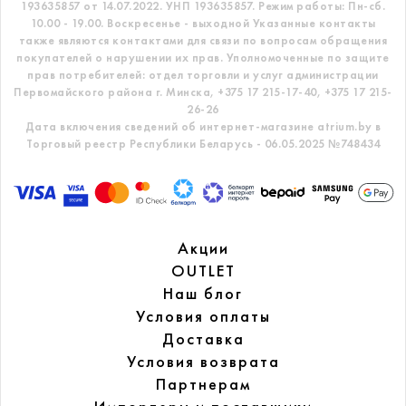
193635857 от 14.07.2022. УНП 193635857.
Режим работы: Пн-сб.
10.00 - 19.00. Воскресенье - выходной
Указанные контакты
также являются контактами для связи по вопросам обращения
покупателей о нарушении их прав.
Уполномоченные по защите
прав потребителей: отдел торговли и услуг администрации
Первомайского района г. Минска,
+375 17 215-17-40, +375 17 215-
26-26
Дата включения сведений об интернет-магазине atrium.by в
Торговый реестр Республики Беларусь - 06.05.2025 №748434
Акции
OUTLET
Наш блог
Условия оплаты
Доставка
Условия возврата
Партнерам