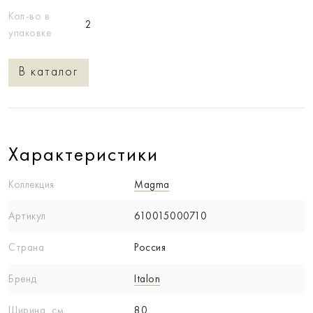
Кол-во в
2
упаковке
В каталог
Характеристики
Коллекция
Magma
Артикул
610015000710
Страна
Россия
Бренд
Italon
Ширина, см
80