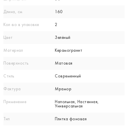
Длина, см
160
Кол-вo в упаковке
2
Цвет
Зелёный
Материал
Керамогранит
Поверхность
Матовая
Стиль
Современный
Фактура
Мрамор
Применение
Напольная, Настенная,
Универсальная
Тип
Плитка фоновая