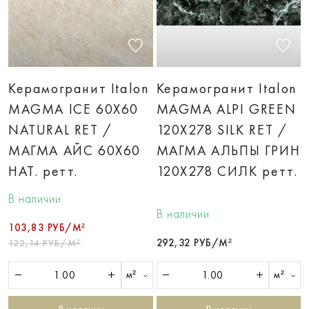
Керамогранит Italon
Керамогранит Italon
MAGMA ICE 60X60
MAGMA ALPI GREEN
NATURAL RET /
120X278 SILK RET /
МАГМА АЙС 60X60
МАГМА АЛЬПЫ ГРИН
НАТ. ретт.
120X278 СИЛК ретт.
В наличии
В наличии
103,83 РУБ/М²
292,32 РУБ/М²
122,14 РУБ/М²
м²
м²