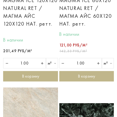
MAGMA ICE 120X120
MAGMA ICE 60X120
NATURAL RET /
NATURAL RET /
МАГМА АЙС
МАГМА АЙС 60X120
120X120 НАТ. ретт.
НАТ. ретт.
В наличии
В наличии
121,00 РУБ/М²
201,49 РУБ/М²
142,33 РУБ/М²
м²
м²
В корзину
В корзину