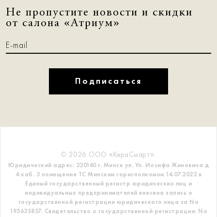
Не пропустите новости и скидки
от салона «Атриум»
Подписаться
© 2026 ООО «КераСмарт».
Юридический адрес: 220140 г. Минск ул. Ул. Иосифа Жиновича д
4 каб. 3 помещение ТС
Минским горисполкомом 14.07.2022 в
Единый государственный регистр
юридических лиц и
индивидуальных предпринимателей внесена запись о
государственной регистрации юридического лица за No
193635857.
Свидетельство о государственной регистрации: No