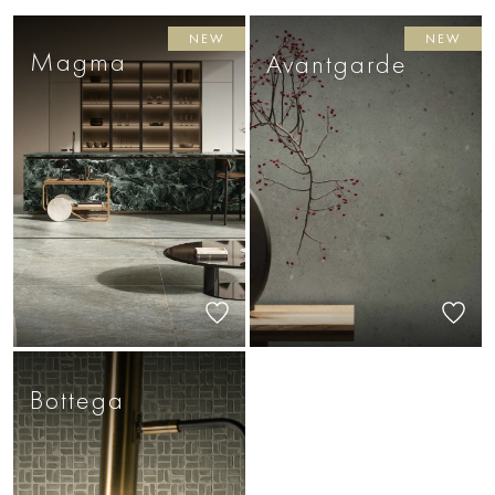
NEW
NEW
Magma
Avantgarde
Bottega