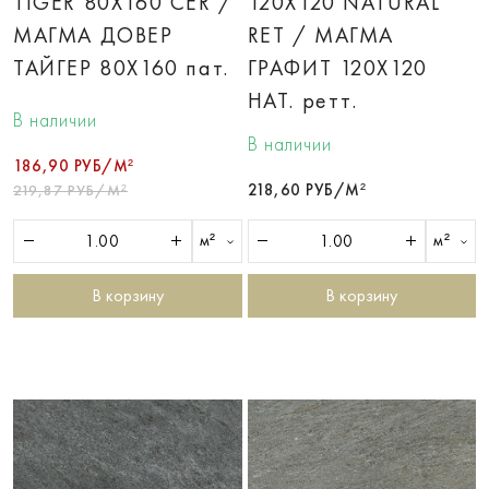
TIGER 80X160 CER /
120X120 NATURAL
МАГМА ДОВЕР
RET / МАГМА
ТАЙГЕР 80X160 пат.
ГРАФИТ 120X120
НАТ. ретт.
В наличии
В наличии
186,90 РУБ/М²
218,60 РУБ/М²
219,87 РУБ/М²
м²
м²
В корзину
В корзину