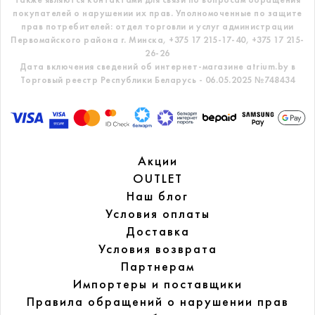
покупателей о нарушении их прав.
Уполномоченные по защите
прав потребителей: отдел торговли и услуг администрации
Первомайского района г. Минска,
+375 17 215-17-40, +375 17 215-
26-26
Дата включения сведений об интернет-магазине atrium.by в
Торговый реестр Республики Беларусь - 06.05.2025 №748434
Акции
OUTLET
Наш блог
Условия оплаты
Доставка
Условия возврата
Партнерам
Импортеры и поставщики
Правила обращений
о нарушении прав