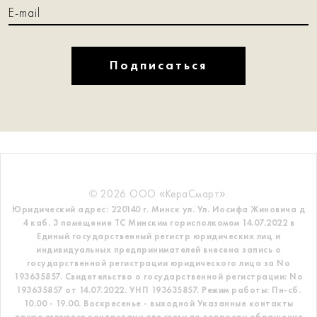
Подписаться
© 2026 ООО «КераСмарт».
Юридический адрес: 220140 г. Минск ул. Ул. Иосифа Жиновича д
4 каб. 3 помещение ТС
Минским горисполкомом 14.07.2022 в
Единый государственный регистр
юридических лиц и
индивидуальных предпринимателей внесена запись о
государственной регистрации юридического лица за No
193635857.
Свидетельство о государственной регистрации: No
193635857 от 14.07.2022. УНП 193635857.
Режим работы: Пн-сб.
10.00 - 19.00. Воскресенье - выходной
Указанные контакты
также являются контактами для связи по вопросам обращения