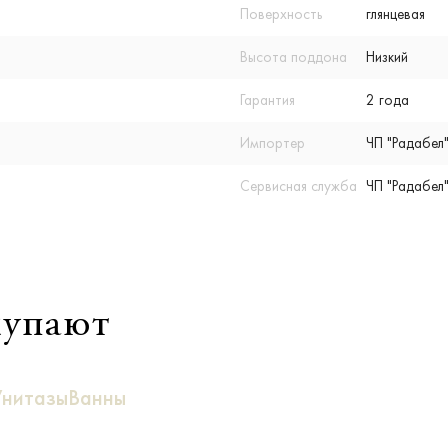
Поверхность
глянцевая
Высота поддона
Низкий
Гарантия
2 года
Импортер
ЧП "Радабел"
Сервисная служба
ЧП "Радабел"
купают
Унитазы
Ванны