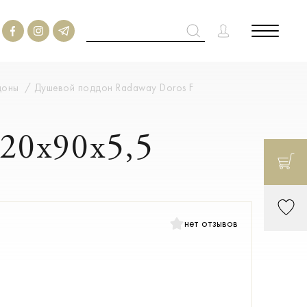
доны
Душевой поддон Radaway Doros F
20x90x5,5
нет отзывов