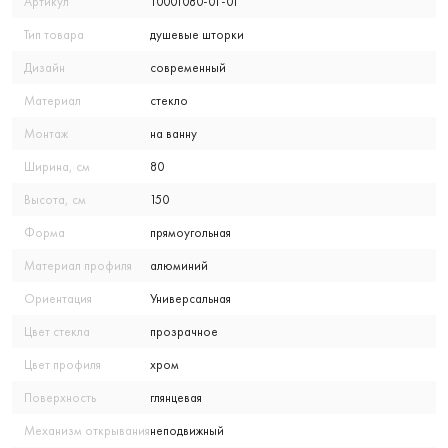
Артикул
10001080-01-01
Тип товара
душевые шторки
Дизайн
современный
Материал
стекло
Монтаж
на ванну
Ширина, см
80
Высота, см
150
Форма
прямоугольная
Материал профиля
алюминий
Ориентация
Универсальная
Цвет стекла
прозрачное
Цвет профиля
хром
Поверхность
глянцевая
Механизм открывания
неподвижный