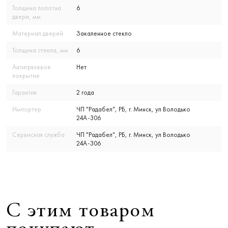
Толщина полотна
6
двери, мм
Материал дверей
Закаленное стекло
Толщина стекла, мм
6
Антигрязевое
Нет
покрытие
Гарантия
2 года
Импортер
ЧП "Радабел", РБ, г. Минск, ул Володько
24А-306
Сервисная служба
ЧП "Радабел", РБ, г. Минск, ул Володько
24А-306
С этим товаром