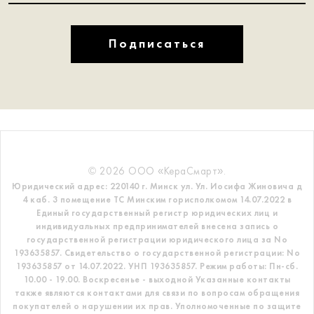
Подписаться
© 2026 ООО «КераСмарт».
Юридический адрес: 220140 г. Минск ул. Ул. Иосифа Жиновича д
4 каб. 3 помещение ТС
Минским горисполкомом 14.07.2022 в
Единый государственный регистр
юридических лиц и
индивидуальных предпринимателей внесена запись о
государственной регистрации юридического лица за No
193635857.
Свидетельство о государственной регистрации: No
193635857 от 14.07.2022. УНП 193635857.
Режим работы: Пн-сб.
10.00 - 19.00. Воскресенье - выходной
Указанные контакты
также являются контактами для связи по вопросам обращения
покупателей о нарушении их прав.
Уполномоченные по защите