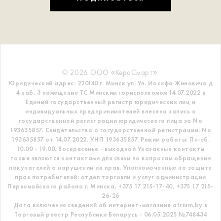
© 2026 ООО «КераСмарт».
Юридический адрес: 220140 г. Минск ул. Ул. Иосифа Жиновича д
4 каб. 3 помещение ТС
Минским горисполкомом 14.07.2022 в
Единый государственный регистр
юридических лиц и
индивидуальных предпринимателей внесена запись о
государственной регистрации юридического лица за No
193635857.
Свидетельство о государственной регистрации: No
193635857 от 14.07.2022. УНП 193635857.
Режим работы: Пн-сб.
10.00 - 19.00. Воскресенье - выходной
Указанные контакты
также являются контактами для связи по вопросам обращения
покупателей о нарушении их прав.
Уполномоченные по защите
прав потребителей: отдел торговли и услуг администрации
Первомайского района г. Минска,
+375 17 215-17-40, +375 17 215-
26-26
Дата включения сведений об интернет-магазине atrium.by в
Торговый реестр Республики Беларусь - 06.05.2025 №748434