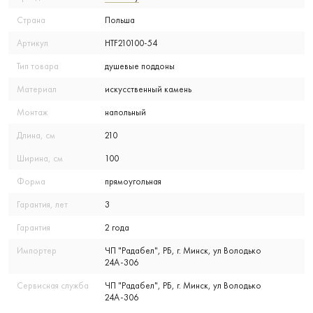
Страна
Польша
Артикул
HTF210100-54
Тип товара
душевые поддоны
Материал
искусственный камень
Монтаж
напольный
Длина, см
210
Ширина, см
100
Форма
прямоугольная
Гарантия, лет
3
Гарантия
2 года
Импортер
ЧП "Радабел", РБ, г. Минск, ул Володько
24А-306
Сервисная служба
ЧП "Радабел", РБ, г. Минск, ул Володько
24А-306