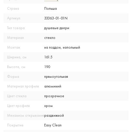
Страна
Польша
Артикул
33363-01-01N
Тип товара
душевые двери
Материал
стекло
Монтаж
на поддон, напольный
Ширина, см
161.5
Высота, см
190
Форма
прямоугольная
Материал профиля
алюминий
Цвет стекла
прозрачное
Цвет профиля
хром
Механизм открывания
раздвижной
Покрытие
Easy Clean