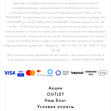
Единый государственный регистр
юридических лиц и
индивидуальных предпринимателей внесена запись о
государственной регистрации юридического лица за No
193635857.
Свидетельство о государственной регистрации: No
193635857 от 14.07.2022. УНП 193635857.
Режим работы: Пн-сб.
10.00 - 19.00. Воскресенье - выходной
Указанные контакты
также являются контактами для связи по вопросам обращения
покупателей о нарушении их прав.
Уполномоченные по защите
прав потребителей: отдел торговли и услуг администрации
Первомайского района г. Минска,
+375 17 215-17-40, +375 17 215-
26-26
Дата включения сведений об интернет-магазине atrium.by в
Торговый реестр Республики Беларусь - 06.05.2025 №748434
Акции
OUTLET
Наш блог
Условия оплаты