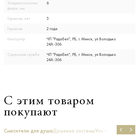
Толщина полотна
6
двери, мм
Гарантия, лет
5
Гарантия
2 года
Импортер
ЧП "Радабел", РБ, г. Минск, ул Володько
24А-306
Сервисная служба
ЧП "Радабел", РБ, г. Минск, ул Володько
24А-306
С этим товаром
покупают
Смесители для душа
Душевые системы
Унитазы
Ванны