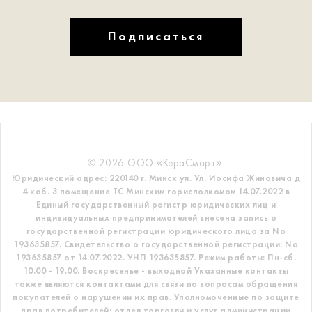
Подписаться
© 2026 ООО «КераСмарт».
Юридический адрес: 220140 г. Минск ул. Ул. Иосифа Жиновича д
4 каб. 3 помещение ТС
Минским горисполкомом 14.07.2022 в
Единый государственный регистр
юридических лиц и
индивидуальных предпринимателей внесена запись о
государственной регистрации юридического лица за No
193635857.
Свидетельство о государственной регистрации: No
193635857 от 14.07.2022. УНП 193635857.
Режим работы: Пн-сб.
10.00 - 19.00. Воскресенье - выходной
Указанные контакты
также являются контактами для связи по вопросам обращения
покупателей о нарушении их прав.
Уполномоченные по защите
прав потребителей: отдел торговли и услуг администрации