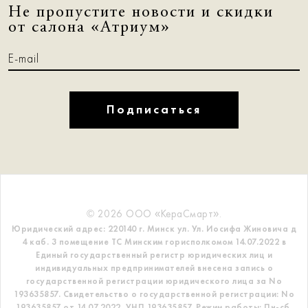
Не пропустите новости и скидки
от салона «Атриум»
Подписаться
© 2026 ООО «КераСмарт».
Юридический адрес: 220140 г. Минск ул. Ул. Иосифа Жиновича д
4 каб. 3 помещение ТС
Минским горисполкомом 14.07.2022 в
Единый государственный регистр
юридических лиц и
индивидуальных предпринимателей внесена запись о
государственной регистрации юридического лица за No
193635857.
Свидетельство о государственной регистрации: No
193635857 от 14.07.2022. УНП 193635857.
Режим работы: Пн-сб.