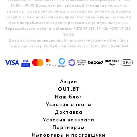
10.00 - 19.00. Воскресенье - выходной
Указанные контакты
также являются контактами для связи по вопросам обращения
покупателей о нарушении их прав.
Уполномоченные по защите
прав потребителей: отдел торговли и услуг администрации
Первомайского района г. Минска,
+375 17 215-17-40, +375 17 215-
26-26
Дата включения сведений об интернет-магазине atrium.by в
Торговый реестр Республики Беларусь - 06.05.2025 №748434
Акции
OUTLET
Наш блог
Условия оплаты
Доставка
Условия возврата
Партнерам
Импортеры и поставщики