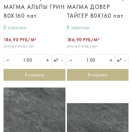
МАГМА АЛЬПЫ ГРИН
МАГМА ДОВЕР
80X160 пат.
ТАЙГЕР 80X160 пат.
В наличии
В наличии
186,90 РУБ/М²
186,90 РУБ/М²
219,87 РУБ/М²
219,87 РУБ/М²
м²
м²
В корзину
В корзину