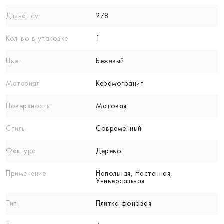
Длина, см
278
Кол-вo в упаковке
1
Цвет
Бежевый
Материал
Керамогранит
Поверхность
Матовая
Стиль
Современный
Фактура
Дерево
Применение
Напольная, Настенная,
Универсальная
Тип
Плитка фоновая