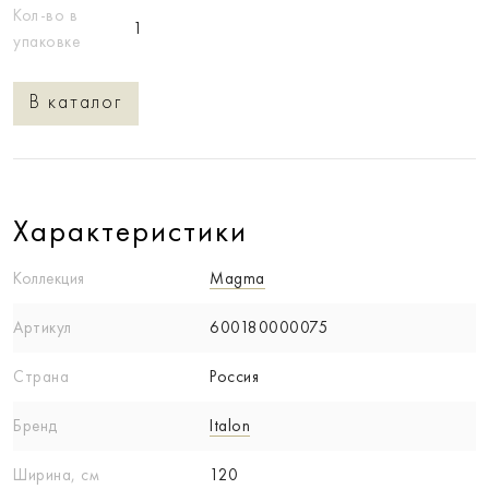
Кол-во в
1
упаковке
В каталог
Характеристики
Коллекция
Magma
Артикул
600180000075
Страна
Россия
Бренд
Italon
Ширина, см
120