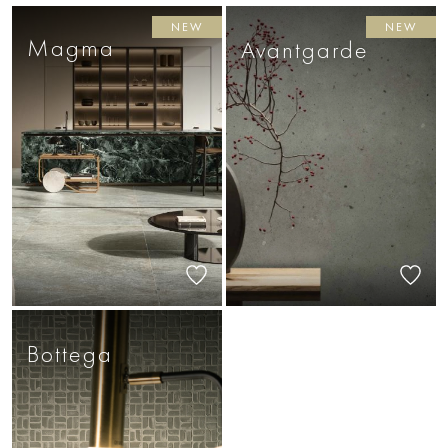
NEW
NEW
Magma
Avantgarde
Bottega