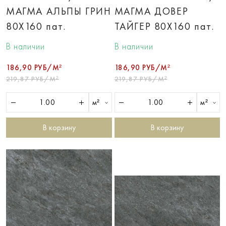
МАГМА АЛЬПЫ ГРИН
МАГМА ДОВЕР
80X160 пат.
ТАЙГЕР 80X160 пат.
В наличии
В наличии
186,90 РУБ/М²
186,90 РУБ/М²
219,87 РУБ/М²
219,87 РУБ/М²
м²
м²
В корзину
В корзину