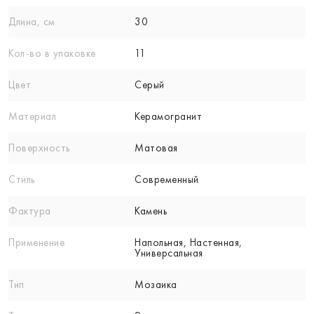
Длина, см
30
Кол-вo в упаковке
11
Цвет
Серый
Материал
Керамогранит
Поверхность
Матовая
Стиль
Современный
Фактура
Камень
Применение
Напольная, Настенная,
Универсальная
Тип
Мозаика