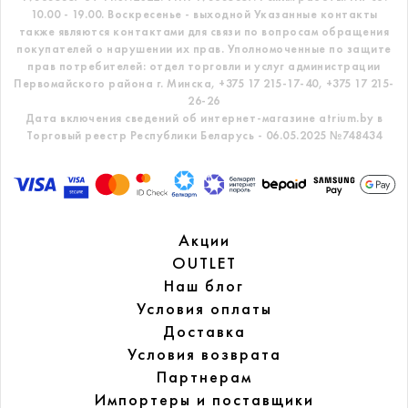
10.00 - 19.00. Воскресенье - выходной
Указанные контакты
также являются контактами для связи по вопросам обращения
покупателей о нарушении их прав.
Уполномоченные по защите
прав потребителей: отдел торговли и услуг администрации
Первомайского района г. Минска,
+375 17 215-17-40, +375 17 215-
26-26
Дата включения сведений об интернет-магазине atrium.by в
Торговый реестр Республики Беларусь - 06.05.2025 №748434
Акции
OUTLET
Наш блог
Условия оплаты
Доставка
Условия возврата
Партнерам
Импортеры и поставщики