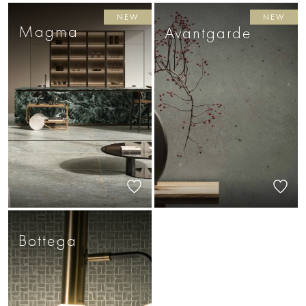
NEW
NEW
Magma
Avantgarde
Bottega