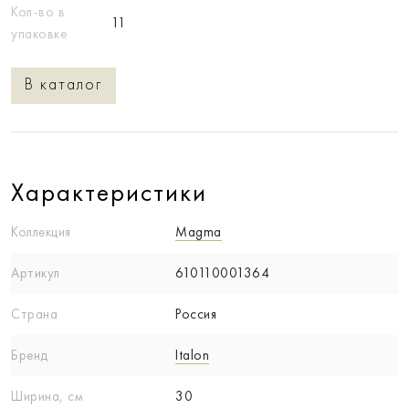
Кол-во в
11
упаковке
В каталог
Характеристики
Коллекция
Magma
Артикул
610110001364
Страна
Россия
Бренд
Italon
Ширина, см
30