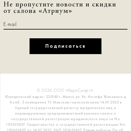
Не пропустите новости и скидки
от салона «Атриум»
Подписаться
© 2026 ООО «КераСмарт».
Юридический адрес: 220140 г. Минск ул. Ул. Иосифа Жиновича д
4 каб. 3 помещение ТС
Минским горисполкомом 14.07.2022 в
Единый государственный регистр
юридических лиц и
индивидуальных предпринимателей внесена запись о
государственной регистрации юридического лица за No
193635857.
Свидетельство о государственной регистрации: No
193635857 от 14.07.2022. УНП 193635857.
Режим работы: Пн-сб.