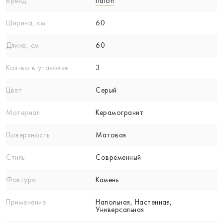
Бренд
Italon
Ширина, см
60
Длина, см
60
Кол-вo в упаковке
3
Цвет
Серый
Материал
Керамогранит
Поверхность
Матовая
Стиль
Современный
Фактура
Камень
Применение
Напольная, Настенная,
Универсальная