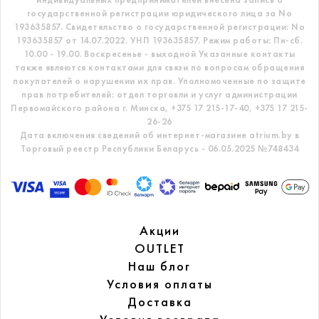
государственной регистрации юридического лица за No
193635857.
Свидетельство о государственной регистрации: No
193635857 от 14.07.2022. УНП 193635857.
Режим работы: Пн-сб.
10.00 - 19.00. Воскресенье - выходной
Указанные контакты
также являются контактами для связи по вопросам обращения
покупателей о нарушении их прав.
Уполномоченные по защите
прав потребителей: отдел торговли и услуг администрации
Первомайского района г. Минска,
+375 17 215-17-40, +375 17 215-
26-26
Дата включения сведений об интернет-магазине atrium.by в
Торговый реестр Республики Беларусь - 06.05.2025 №748434
Акции
OUTLET
Наш блог
Условия оплаты
Доставка