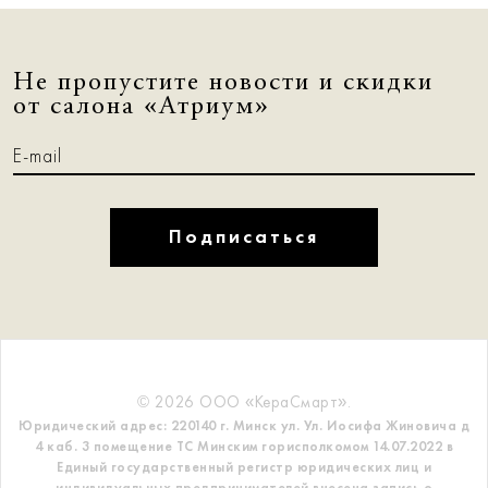
Не пропустите новости и скидки
от салона «Атриум»
Подписаться
© 2026 ООО «КераСмарт».
Юридический адрес: 220140 г. Минск ул. Ул. Иосифа Жиновича д
4 каб. 3 помещение ТС
Минским горисполкомом 14.07.2022 в
Единый государственный регистр
юридических лиц и
индивидуальных предпринимателей внесена запись о