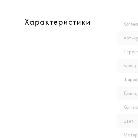
Характеристики
Коллек
Артику
Стран
Бренд
Ширин
Длина,
Кол-вo
Цвет
Матер