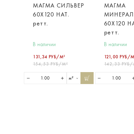
МАГМА СИЛЬВЕР
МАГМА
60X120 НАТ.
МИНЕРАЛ
ретт.
60X120 НА
ретт.
В наличии
В наличии
131,34 РУБ/М²
121,00 РУБ/М
154,53 РУБ/М²
142,33 РУБ/
м²