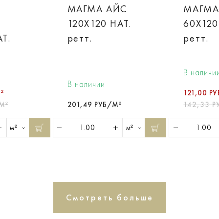
МАГМА АЙС
МАГМА
120X120 НАТ.
60X120
Т.
ретт.
ретт.
В наличи
В наличии
²
121,00 Р
М²
201,49 РУБ/М²
142,33 Р
м²
м²
Смотреть больше