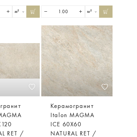
м²
м²
гранит
Керамогранит
 MAGMA
Italon MAGMA
X120
ICE 60X60
L RET /
NATURAL RET /