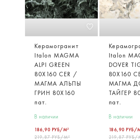
Керамогранит
Керамогр
Italon MAGMA
Italon M
ALPI GREEN
DOVER TI
80X160 CER /
80X160 C
МАГМА АЛЬПЫ
МАГМА Д
ГРИН 80X160
ТАЙГЕР 8
пат.
пат.
В наличии
В наличии
186,90 РУБ/М²
186,90 РУБ/
219,87 РУБ/М²
219,87 РУБ/