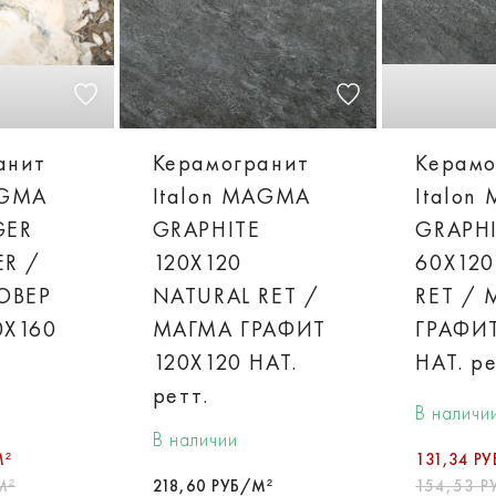
анит
Керамогранит
Керамо
AGMA
Italon MAGMA
Italon
GER
GRAPHITE
GRAPH
ER /
120X120
60X120
ОВЕР
NATURAL RET /
RET /
0X160
МАГМА ГРАФИТ
ГРАФИТ
120X120 НАТ.
НАТ. ре
ретт.
В наличи
В наличии
М²
131,34 Р
М²
218,60 РУБ/М²
154,53 Р