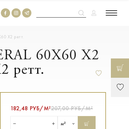
60 Х2 ретт.
ERAL 60X60 X2
 ретт.
182,48 РУБ/М²
207,00 РУБ/М²
м²