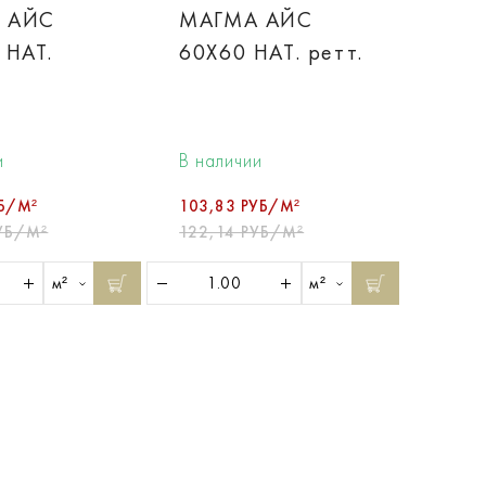
 АЙС
МАГМА АЙС
 НАТ.
60X60 НАТ. ретт.
и
В наличии
УБ/М²
103,83 РУБ/М²
УБ/М²
122,14 РУБ/М²
м²
м²