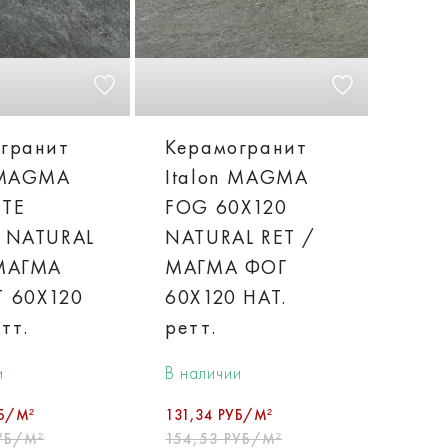
гранит
Керамогранит
 MAGMA
Italon MAGMA
ITE
FOG 60X120
 NATURAL
NATURAL RET /
 МАГМА
МАГМА ФОГ
 60X120
60X120 НАТ.
тт.
ретт.
и
В наличии
УБ/М²
131,34 РУБ/М²
УБ/М²
154,53 РУБ/М²