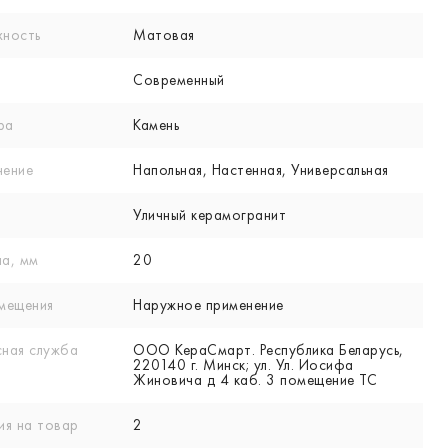
хность
Матовая
Современный
ра
Камень
нение
Напольная, Настенная, Универсальная
Уличный керамогранит
а, мм
20
мещения
Наружное применение
ная служба
ООО КераСмарт. Республика Беларусь,
220140 г. Минск; ул. Ул. Иосифа
Жиновича д 4 каб. 3 помещение ТС
ия на товар
2