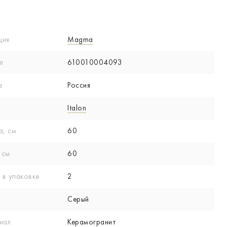
ция
Magma
л
610010004093
а
Россия
Italon
а, см
60
 см
60
 в упаковке
2
Серый
иал
Керамогранит