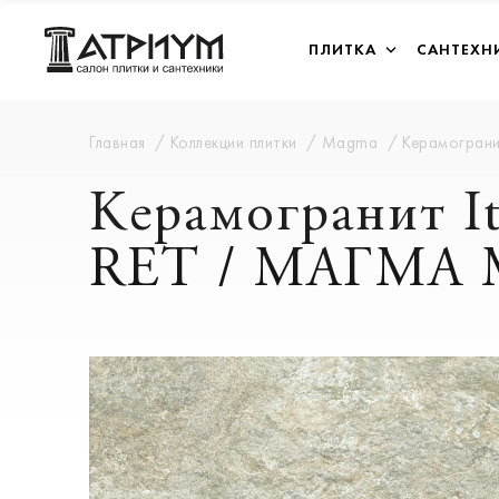
ПЛИТКА
САНТЕХН
Главная
Коллекции плитки
Magma
Керамогран
Керамогранит 
RET / МАГМА 