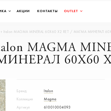
ИКА
АКЦИИ
КОНТАКТЫ
OUTLET
ит Italon MAGMA MINERAL 60X60 X2 RET / МАГМА МИНЕРАЛ 60X
Italon MAGMA MIN
МИНЕРАЛ 60X60 Х2
Бренд
Italon
Коллекция
Magma
Артикул
610010004093