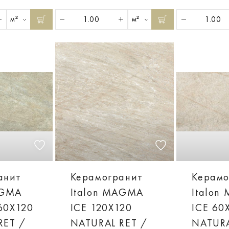
м²
м²
анит
Керамогранит
Керамо
AGMA
Italon MAGMA
Italon
60X120
ICE 120X120
ICE 60
RET /
NATURAL RET /
NATURA