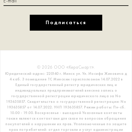
Подписаться
© 2026 ООО «КераСмарт».
Юридический адрес: 220140 г. Минск ул. Ул. Иосифа Жиновича д
4 каб. 3 помещение ТС
Минским горисполкомом 14.07.2022 в
Единый государственный регистр
юридических лиц и
индивидуальных предпринимателей внесена запись о
государственной регистрации юридического лица за No
193635857.
Свидетельство о государственной регистрации: No
193635857 от 14.07.2022. УНП 193635857.
Режим работы: Пн-сб.
10.00 - 19.00. Воскресенье - выходной
Указанные контакты
также являются контактами для связи по вопросам обращения
покупателей о нарушении их прав.
Уполномоченные по защите
прав потребителей: отдел торговли и услуг администрации