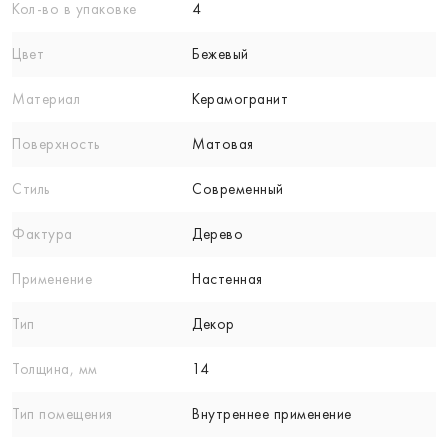
Кол-вo в упаковке
4
Цвет
Бежевый
Материал
Керамогранит
Поверхность
Матовая
Стиль
Современный
Фактура
Дерево
Применение
Настенная
Тип
Декор
Толщина, мм
14
Тип помещения
Внутреннее применение