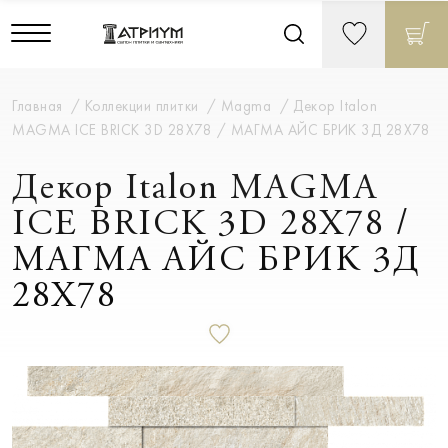
Главная
Коллекции плитки
Magma
Декор Italon
MAGMA ICE BRICK 3D 28X78 / МАГМА АЙС БРИК 3Д 28X78
Декор Italon MAGMA
ICE BRICK 3D 28X78 /
МАГМА АЙС БРИК 3Д
28X78