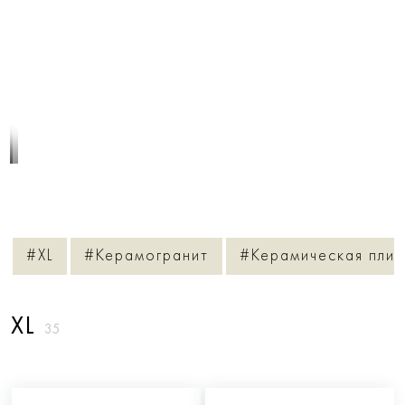
1
/
3
#XL
#Керамогранит
#Керамическая плит
XL
35