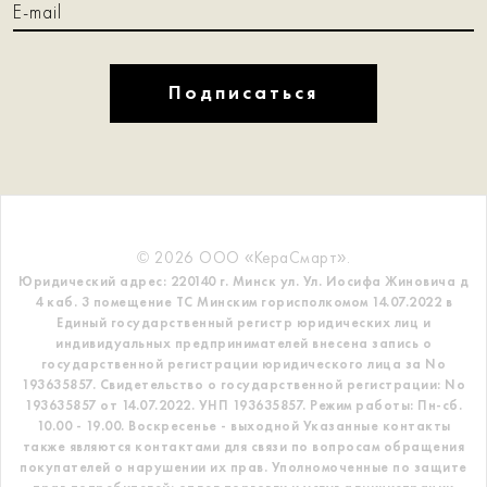
Подписаться
© 2026 ООО «КераСмарт».
Юридический адрес: 220140 г. Минск ул. Ул. Иосифа Жиновича д
4 каб. 3 помещение ТС
Минским горисполкомом 14.07.2022 в
Единый государственный регистр
юридических лиц и
индивидуальных предпринимателей внесена запись о
государственной регистрации юридического лица за No
193635857.
Свидетельство о государственной регистрации: No
193635857 от 14.07.2022. УНП 193635857.
Режим работы: Пн-сб.
10.00 - 19.00. Воскресенье - выходной
Указанные контакты
также являются контактами для связи по вопросам обращения
покупателей о нарушении их прав.
Уполномоченные по защите