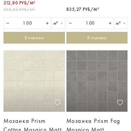
212,80 РУБ/М²
835,27 РУБ/М²
392,80 РУБ/М²
м²
м²
В корзину
В корзину
Мозаика Prism
Мозаика Prism Fog
Cotton Mosaico Matt
Mosaico Matt