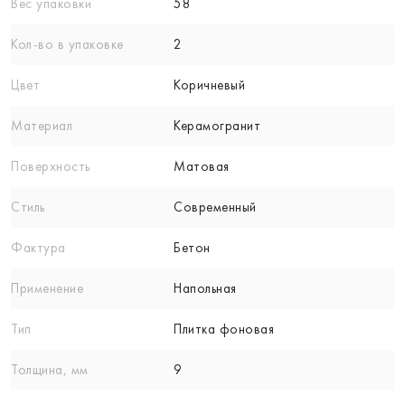
Вес упаковки
58
Кол-вo в упаковке
2
Цвет
Коричневый
Материал
Керамогранит
Поверхность
Матовая
Стиль
Современный
Фактура
Бетон
Применение
Напольная
Тип
Плитка фоновая
Толщина, мм
9