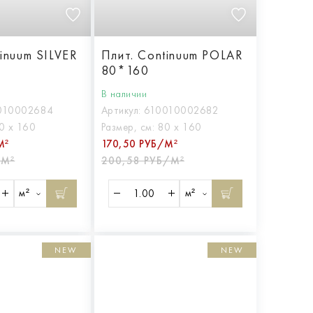
inuum SILVER
Плит. Continuum POLAR
80*160
В наличии
010002684
Артикул:
610010002682
0 х 160
Размер, см:
80 х 160
М²
170,50 РУБ/М²
/М²
200,58 РУБ/М²
м²
м²
NEW
NEW