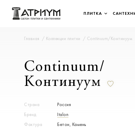
ПЛИТКА
САНТЕХН
Главная
Коллекции плитки
Continuum/Континуум
Continuum/
Континуум
Страна
Россия
Бренд
Italon
Фактура
Бетон, Камень