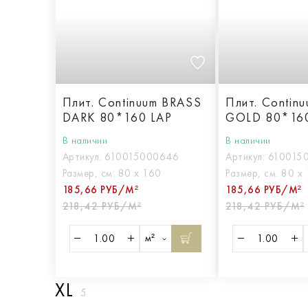
Плит. Continuum BRASS
Плит. Contin
DARK 80*160 LAP
GOLD 80*16
В наличии
В наличии
Артикул:
610015000646
Артикул:
610015
Размер, см:
80 х 160
Размер, см:
80 х
185,66 РУБ/М²
185,66 РУБ/М²
218,42 РУБ/М²
218,42 РУБ/М²
м²
XL
5