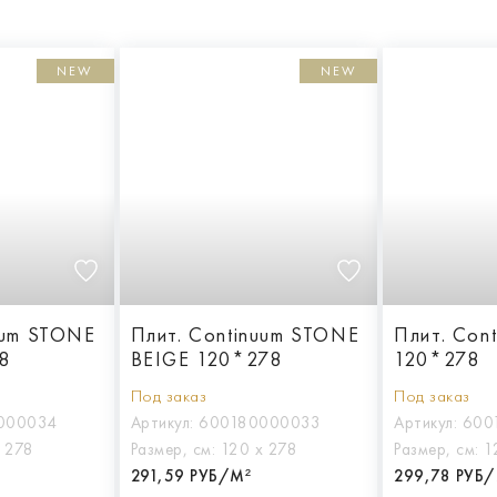
NEW
NEW
uum STONE
Плит. Continuum STONE
Плит. Con
8
BEIGE 120*278
120*278
Под заказ
Под заказ
000034
Артикул:
600180000033
Артикул:
600
 278
Размер, см:
120 х 278
Размер, см:
1
291,59 РУБ/М²
299,78 РУБ