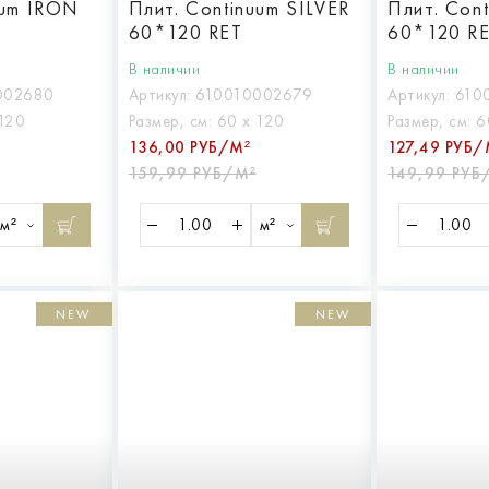
uum IRON
Плит. Continuum SILVER
Плит. Con
60*120 RET
60*120 R
В наличии
В наличии
002680
Артикул:
610010002679
Артикул:
610
120
Размер, см:
60 х 120
Размер, см:
6
136,00 РУБ/М²
127,49 РУБ/
159,99 РУБ/М²
149,99 РУБ
м²
м²
NEW
NEW