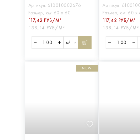
Артикул:
610010002676
Артикул:
610010
Размер, см:
60 х 60
Размер, см:
60 х
117,42 РУБ/М²
117,42 РУБ/М²
138,14 РУБ/М²
138,14 РУБ/М²
м²
NEW