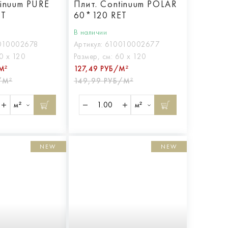
tinuum PURE
Плит. Continuum POLAR
ET
60*120 RET
В наличии
010002678
Артикул:
610010002677
0 х 120
Размер, см:
60 х 120
М²
127,49 РУБ/М²
/М²
149,99 РУБ/М²
м²
м²
NEW
NEW