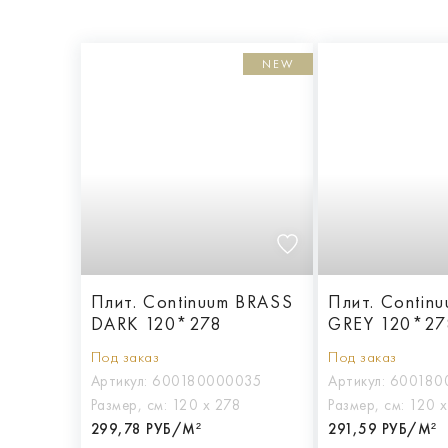
NEW
Плит. Continuum BRASS
Плит. Contin
DARK 120*278
GREY 120*27
Под заказ
Под заказ
Артикул:
600180000035
Артикул:
600180
Размер, см:
120 х 278
Размер, см:
120 х
299,78 РУБ/М²
291,59 РУБ/М²