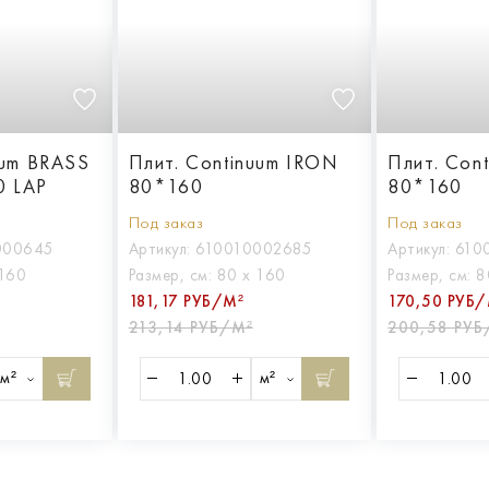
uum BRASS
Плит. Continuum IRON
Плит. Con
0 LAP
80*160
80*160
Под заказ
Под заказ
000645
Артикул:
610010002685
Артикул:
610
 160
Размер, см:
80 х 160
Размер, см:
8
181,17 РУБ/М²
170,50 РУБ/
213,14 РУБ/М²
200,58 РУБ
м²
м²