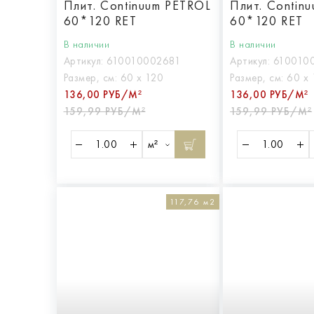
Плит. Continuum PETROL
Плит. Contin
60*120 RET
60*120 RET
В наличии
В наличии
Артикул:
610010002681
Артикул:
610010
Размер, см:
60 х 120
Размер, см:
60 х 
136,00 РУБ/М²
136,00 РУБ/М²
159,99 РУБ/М²
159,99 РУБ/М²
м²
117,76 м2