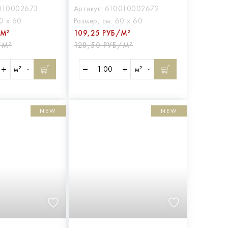
010002673
Артикул:
610010002672
0 х 60
Размер, см:
60 х 60
/М²
109,25 РУБ/М²
/М²
128,50 РУБ/М²
м²
м²
NEW
NEW