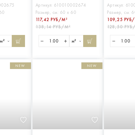
002675
Артикул:
610010002674
Артикул:
610
 60
Размер, см:
60 х 60
Размер, см:
6
117,42 РУБ/М²
109,25 РУБ
138,14 РУБ/М²
128,50 РУБ
м²
м²
NEW
NEW