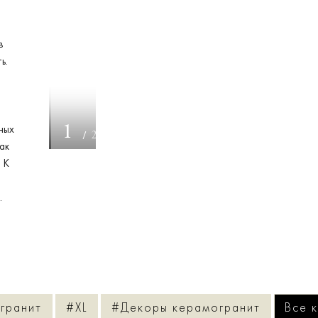
в
ь.
ных
1
/
22
ак
 К
.
гранит
#XL
#Декоры керамогранит
Все 