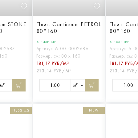
uum STONE
Плит. Continuum PETROL
Плит. Cont
0
80*160
80*160
В наличии
В наличии
002687
Артикул:
610010002686
Артикул:
610
 160
Размер, см:
80 х 160
Размер, см:
8
181,17 РУБ/М²
181,17 РУБ/
213,14 РУБ/М²
213,14 РУБ
м²
м²
11,52 м2
NEW