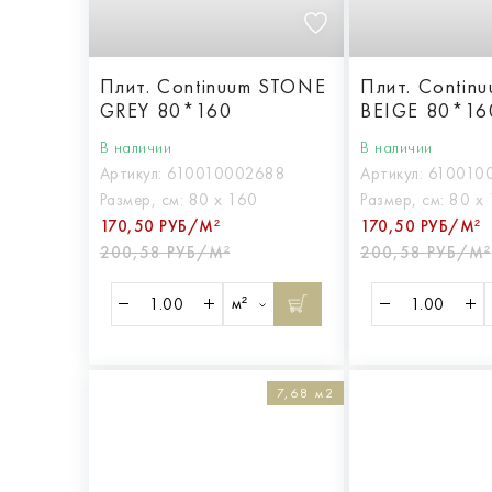
Плит. Continuum STONE
Плит. Contin
GREY 80*160
BEIGE 80*16
В наличии
В наличии
Артикул:
610010002688
Артикул:
610010
Размер, см:
80 х 160
Размер, см:
80 х
170,50 РУБ/М²
170,50 РУБ/М²
200,58 РУБ/М²
200,58 РУБ/М²
м²
7,68 м2