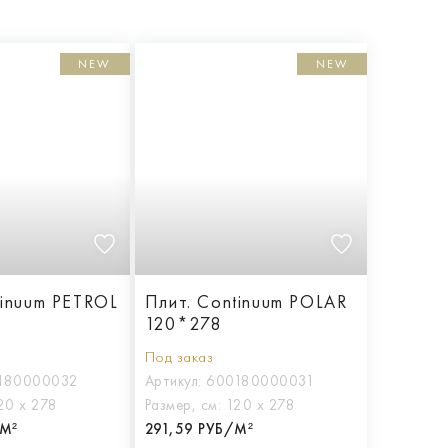
NEW
NEW
tinuum PETROL
Плит. Continuum POLAR
120*278
Под заказ
180000032
Артикул:
600180000031
20 х 278
Размер, см:
120 х 278
/М²
291,59 РУБ/М²