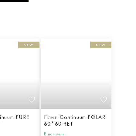
NEW
NEW
tinuum PURE
Плит. Continuum POLAR
T
60*60 RET
В наличии