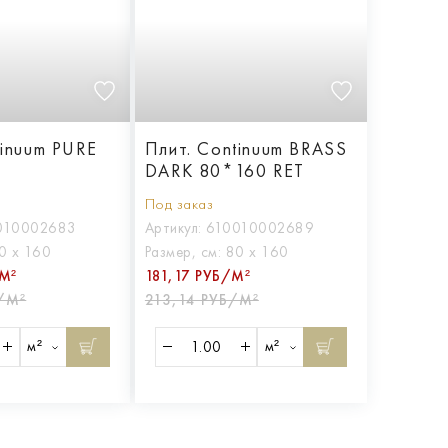
tinuum PURE
Плит. Continuum BRASS
DARK 80*160 RET
Под заказ
010002683
Артикул:
610010002689
0 х 160
Размер, см:
80 х 160
М²
181,17 РУБ/М²
/М²
213,14 РУБ/М²
м²
м²