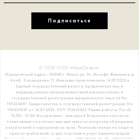
Подписаться
© 2026 ООО «КераСмарт».
Юридический адрес: 220140 г. Минск ул. Ул. Иосифа Жиновича д
4 каб. 3 помещение ТС
Минским горисполкомом 14.07.2022 в
Единый государственный регистр
юридических лиц и
индивидуальных предпринимателей внесена запись о
государственной регистрации юридического лица за No
193635857.
Свидетельство о государственной регистрации: No
193635857 от 14.07.2022. УНП 193635857.
Режим работы: Пн-сб.
10.00 - 19.00. Воскресенье - выходной
Указанные контакты
также являются контактами для связи по вопросам обращения
покупателей о нарушении их прав.
Уполномоченные по защите
прав потребителей: отдел торговли и услуг администрации