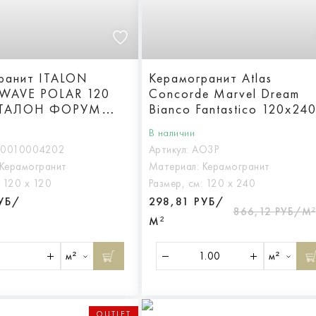
ранит ITALON
Керамогранит Atlas
WAVE POLAR 120
Concorde Marvel Dream
ИТАЛОН ФОРУМ
Bianco Fantastico 120x24
ОЛАР 120 РЕТ,
Lappato
В наличии
010004202
10010004202
Артикул:
AO3P
Керамогранит
Материал:
Керамогранит
:
120 х 120
Размер, см:
120 х 240
РУБ/
298,81 РУБ/
866,12 РУБ/М²
М²
м²
м²
OUTLET