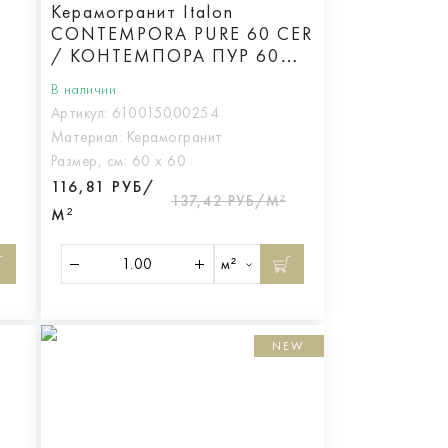
Керамогранит Italon
CONTEMPORA PURE 60 CER
/ КОНТЕМПОРА ПУР 60
ПАТ
В наличии
Артикул:
610015000254
Материал:
Керамогранит
Размер, см:
60 х 60
116,81 РУБ/
137,42 РУБ/М²
М²
м²
NEW