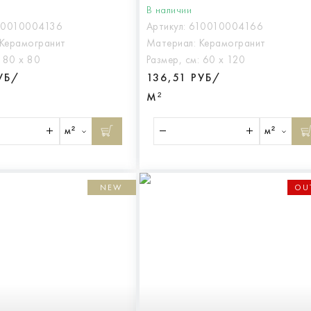
80 РЕТ,
СТОУН ПОЛАР 60X120,
В наличии
010004136
арт.610010004166
10010004136
Артикул:
610010004166
Керамогранит
Материал:
Керамогранит
:
80 х 80
Размер, см:
60 х 120
УБ/
136,51 РУБ/
М²
м²
м²
NEW
OU