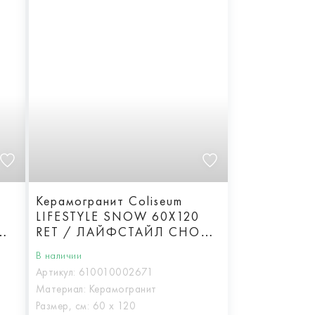
Керамогранит Coliseum
LIFESTYLE SNOW 60X120
RET / ЛАЙФСТАЙЛ СНОУ
60Х120 ретт.
В наличии
Артикул:
610010002671
Материал:
Керамогранит
Размер, см:
60 х 120