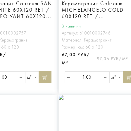
ранит Coliseum SAN
Керамогранит Coliseum
ITE 60X120 RET /
MICHELANGELO COLD
РО УАЙТ 60X120
60X120 RET /
МИКЕЛАНДЖЕЛО КОЛД
В наличии
60Х120 ретт.
10010002757
Артикул:
610010002746
Керамогранит
Материал:
Керамогранит
:
60 х 120
Размер, см:
60 х 120
УБ/
67,00 РУБ/
97,06 РУБ/М²
М²
м²
м²