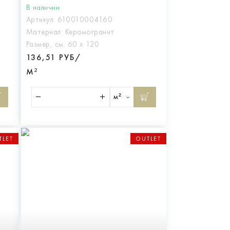
ВЭЙВ ПОЛАР 60X120,
В наличии
арт.610010004160
Артикул:
610010004160
Материал:
Керамогранит
Размер, см:
60 х 120
136,51 РУБ/
М²
м²
TLET
OUTLET