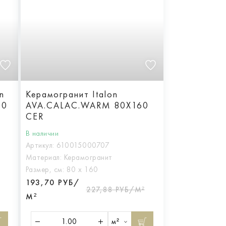
n
Керамогранит Italon
60
AVA.CALAC.WARM 80X160
CER
ая
В наличии
Артикул:
610015000707
Материал:
Керамогранит
Размер, см:
80 х 160
193,70 РУБ/
227,88 РУБ/М²
М²
м²