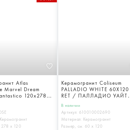
ранит Atlas
Керамогранит Coliseum
e Marvel Dream
PALLADIO WHITE 60X120
antastico 120x278
RET / ПАЛЛАДИО УАЙТ
60Х120 ретт.
В наличии
OSE
Артикул:
610010002690
Керамогранит
Материал:
Керамогранит
:
278 х 120
Размер, см:
60 х 120