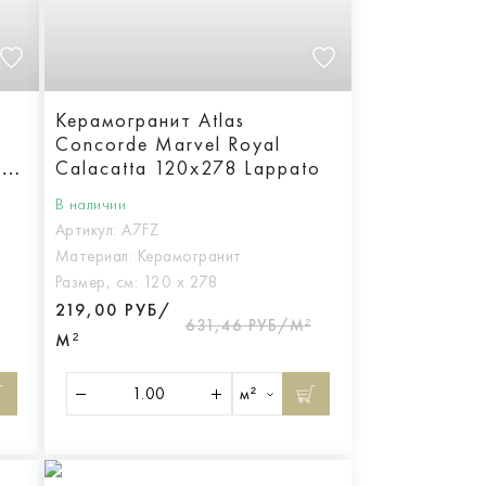
Керамогранит Atlas
Concorde Marvel Royal
0
Calacatta 120x278 Lappato
В наличии
Артикул:
A7FZ
Материал:
Керамогранит
Размер, см:
120 х 278
219,00 РУБ/
631,46 РУБ/М²
М²
м²