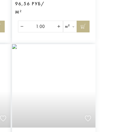
96,56 РУБ/
М²
м²