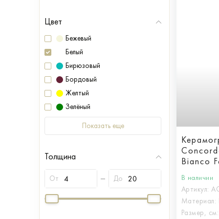
Цвет
Бежевый
Белый
Бирюзовый
Бордовый
Желтый
Зелёный
Показать еще
Керамог
Concord
Толщина
Bianco F
Lappato
В наличии
От
До
Артикул:
A
Материал:
Размер, см