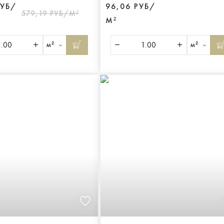
РУБ/
96,06 РУБ/
579,19 РУБ/М²
М²
м²
м²