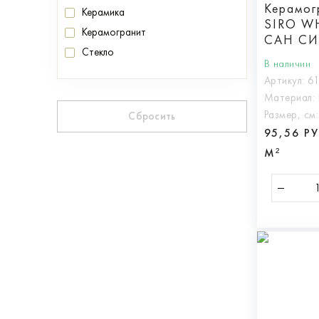
Керамог
Керамика
SIRO WH
Керамогранит
САН СИ
Стекло
ретт.
В наличии
Артикул:
6
Материал:
Размер, см
Сбросить
95,56 Р
М²