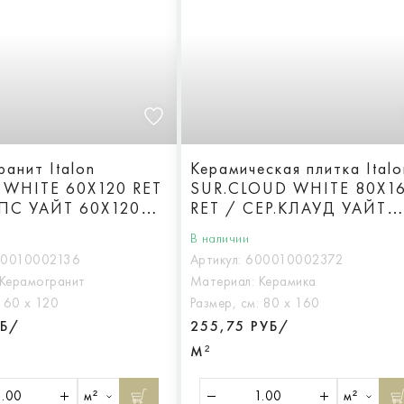
анит Italon
Керамическая плитка Italo
 WHITE 60X120 RET
SUR.CLOUD WHITE 80X1
ПС УАЙТ 60X120
RET / СЕР.КЛАУД УАЙТ
80X160 Реттифицированн
В наличии
10010002136
Артикул:
600010002372
Керамогранит
Материал:
Керамика
:
60 х 120
Размер, см:
80 х 160
УБ/
255,75 РУБ/
М²
м²
м²