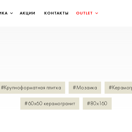
ИКА
АКЦИИ
КОНТАКТЫ
OUTLET
#Крупноформатная плитка
#Мозаика
#Керамог
#60х60 керамогранит
#80х160