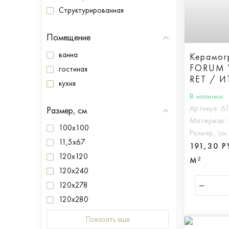
Структурированная
Помещение
ванна
Керамог
FORUM 
гостиная
RET / 
кухня
ВЭЙВ П
В наличии
арт.610
Артикул:
6
Размер, см
Материал:
100x100
Размер, см
11,5x67
191,30 
120x120
М²
120x240
120x278
120x280
Показать еще