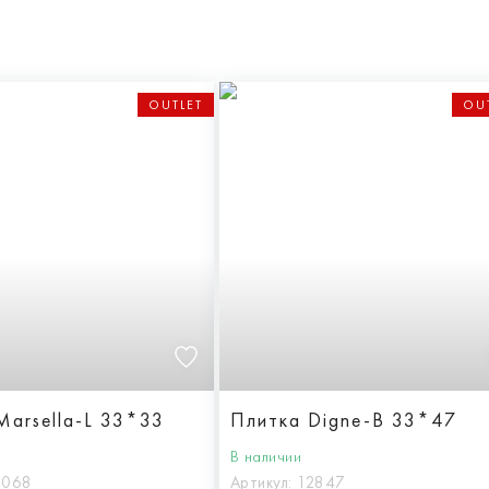
OUTLET
OU
Marsella-L 33*33
Плитка Digne-B 33*47
В наличии
3068
Артикул:
12847