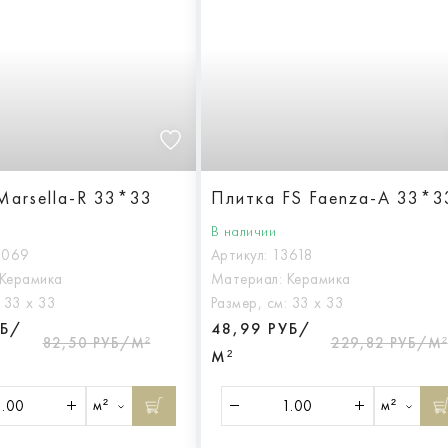
Marsella-R 33*33
Плитка FS Faenza-A 33*3
В наличии
3069
Артикул:
13618
Керамика
Материал:
Керамика
:
33 х 33
Размер, см:
33 х 33
УБ/
48,99 РУБ/
82,50 РУБ/М²
229,82 РУБ/М²
М²
м²
м²