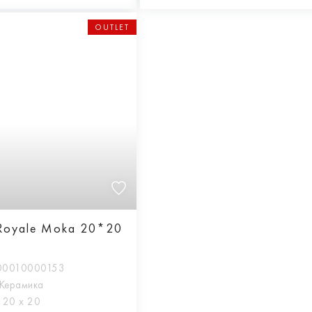
OUTLET
Royale Moka 20*20
00010000153
Керамика
:
20 х 20