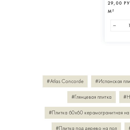
29,00 Р
М²
#Atlas Concorde
#Испанская пл
#Глянцевая плитка
#Н
#Плитка 60х60 керамогранитная на
#Плитка под дерево на пол