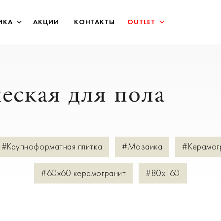
ИКА
АКЦИИ
КОНТАКТЫ
OUTLET
еская для пола
#Крупноформатная плитка
#Мозаика
#Керамог
#60х60 керамогранит
#80х160