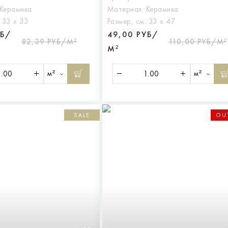
Керамика
Материал:
Керамика
:
33 х 33
Размер, см:
33 х 47
УБ/
49,00 РУБ/
82,39 РУБ/М²
110,00 РУБ/М²
М²
м²
м²
SALE
OU