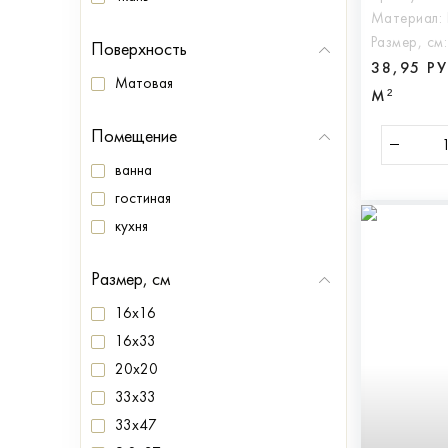
Материал:
Размер, см
Поверхность
38,95 Р
Матовая
М²
Помещение
ванна
гостиная
кухня
Размер, см
16x16
16x33
20x20
33x33
33x47