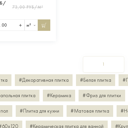
УБ/
73,00 РУБ/М²
м²
1
итка
#Декоративная плитка
#Белая плитка
#П
апольная плитка
#Керамика
#Фриз для плитки
 пол
#Плитка для кухни
#Матовая плитка
#Н
#60х120
#Керамическая плитка для ванной
#Круп