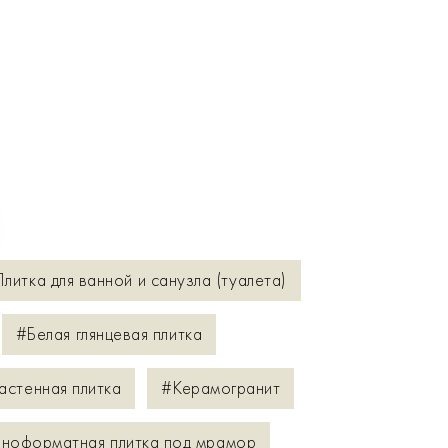
литка для ванной и санузла (туалета)
#Белая глянцевая плитка
астенная плитка
#Керамогранит
ноформатная плитка под мрамор