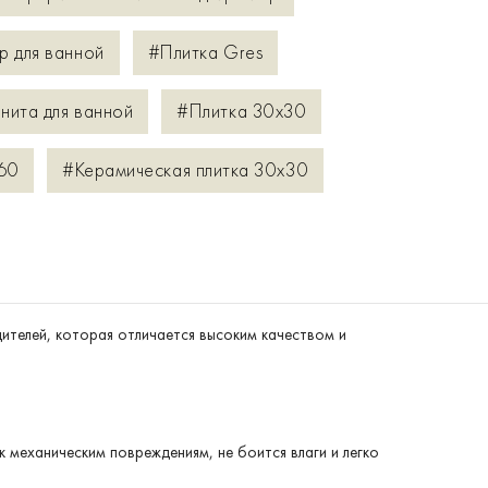
р для ванной
#Плитка Gres
нита для ванной
#Плитка 30x30
60
#Керамическая плитка 30x30
ителей, которая отличается высоким качеством и
 к механическим повреждениям, не боится влаги и легко