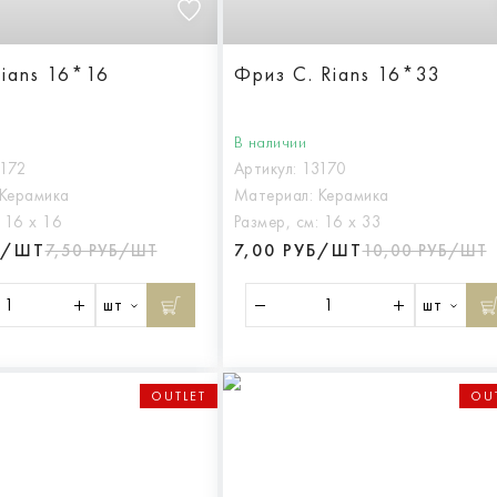
Rians 16*16
Фриз C. Rians 16*33
В наличии
3172
Артикул:
13170
Керамика
Материал:
Керамика
:
16 х 16
Размер, см:
16 х 33
Б/ШТ
7,00 РУБ/ШТ
7,50 РУБ/ШТ
10,00 РУБ/ШТ
шт
шт
OUTLET
OU