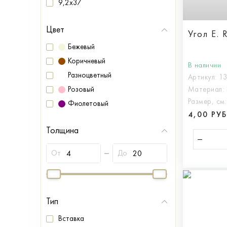
9,2x37
Цвет
Угол E. 
Бежевый
Коричневый
В наличии
Разноцветный
Артикул:
1
Розовый
Материал:
Размер, см
Фиолетовый
4,00 РУ
Толщина
От
До
Тип
Вставка