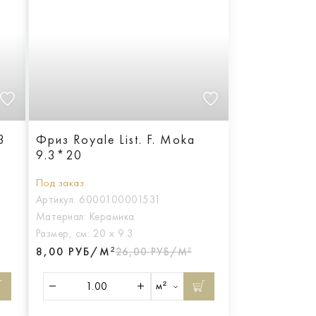
3
Фриз Royale List. F. Moka
9.3*20
Под заказ
Артикул:
6000100001531
Материал:
Керамика
Размер, см:
20 х 9.3
8,00 РУБ/М²
26,00 РУБ/М²
м²