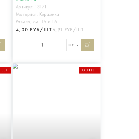
Артикул:
13171
Материал:
Керамика
Размер, см:
16 х 16
4,00 РУБ/ШТ
6,91 РУБ/ШТ
шт
TLET
OUTLET