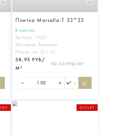
Плитка Marsella-T 33*33
В наличии
Артикул:
13067
Материал:
Керамика
Размер, см:
33 х 33
38,95 РУБ/
82,50 РУБ/М²
М²
м²
TLET
OUTLET