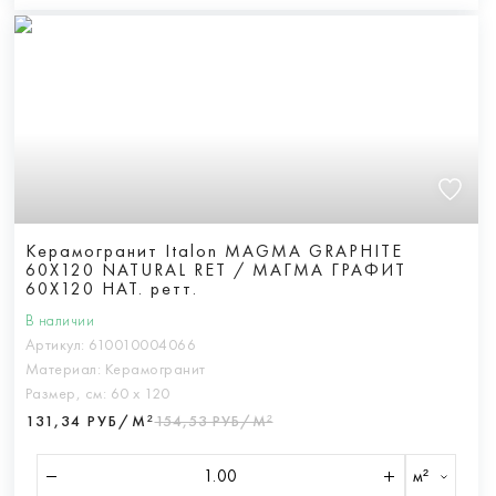
Керамогранит Italon MAGMA GRAPHITE
60X120 NATURAL RET / МАГМА ГРАФИТ
60X120 НАТ. ретт.
В наличии
Артикул:
610010004066
Материал:
Керамогранит
Размер, см:
60 х 120
131,34 РУБ/М²
154,53 РУБ/М²
м²