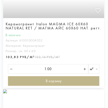
Керамогранит Italon MAGMA ICE 60X60
NATURAL RET / МАГМА АЙС 60X60 НАТ. ретт.
В наличии
Артикул:
610010004052
Материал:
Керамогранит
Размер, см:
60 х 60
103,83 РУБ/М²
122,14 РУБ/М²
м²
В корзину