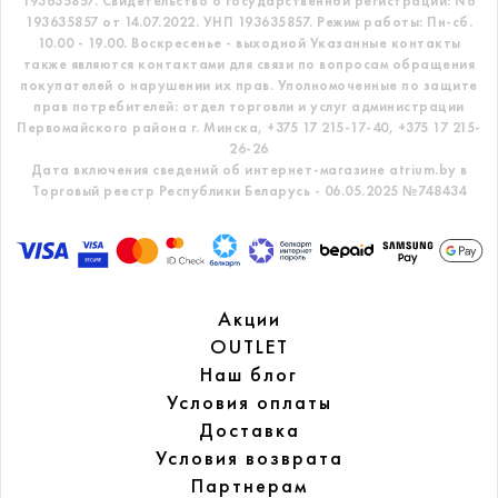
193635857.
Свидетельство о государственной регистрации: No
193635857 от 14.07.2022. УНП 193635857.
Режим работы: Пн-сб.
10.00 - 19.00. Воскресенье - выходной
Указанные контакты
также являются контактами для связи по вопросам обращения
покупателей о нарушении их прав.
Уполномоченные по защите
прав потребителей: отдел торговли и услуг администрации
Первомайского района г. Минска,
+375 17 215-17-40, +375 17 215-
26-26
Дата включения сведений об интернет-магазине atrium.by в
Торговый реестр Республики Беларусь - 06.05.2025 №748434
Акции
OUTLET
Наш блог
Условия оплаты
Доставка
Условия возврата
Партнерам