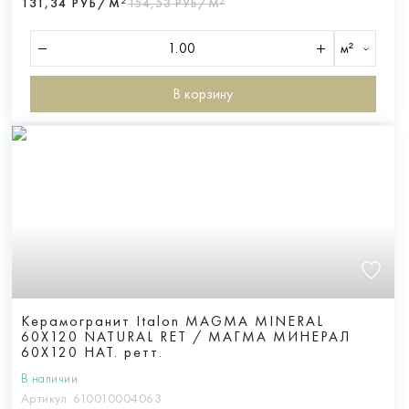
131,34 РУБ/М²
154,53 РУБ/М²
м²
В корзину
Керамогранит Italon MAGMA MINERAL
60X120 NATURAL RET / МАГМА МИНЕРАЛ
60X120 НАТ. ретт.
В наличии
Артикул:
610010004063