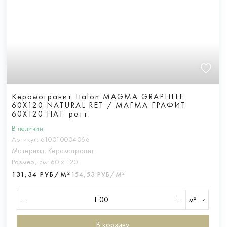
Керамогранит Italon MAGMA GRAPHITE
60X120 NATURAL RET / МАГМА ГРАФИТ
60X120 НАТ. ретт.
В наличии
Артикул:
610010004066
Материал:
Керамогранит
Размер, см:
60 х 120
131,34 РУБ/М²
154,53 РУБ/М²
м²
В корзину