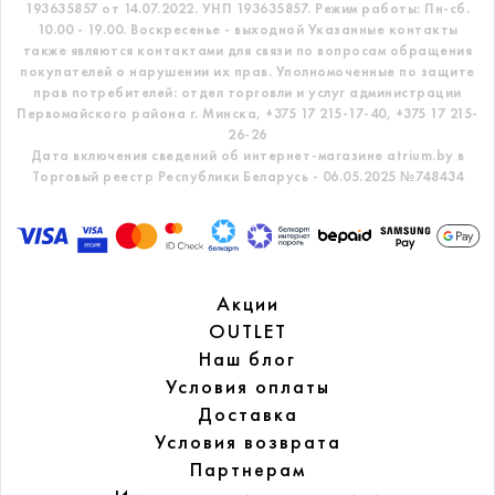
193635857 от 14.07.2022. УНП 193635857.
Режим работы: Пн-сб.
10.00 - 19.00. Воскресенье - выходной
Указанные контакты
также являются контактами для связи по вопросам обращения
покупателей о нарушении их прав.
Уполномоченные по защите
прав потребителей: отдел торговли и услуг администрации
Первомайского района г. Минска,
+375 17 215-17-40, +375 17 215-
26-26
Дата включения сведений об интернет-магазине atrium.by в
Торговый реестр Республики Беларусь - 06.05.2025 №748434
Акции
OUTLET
Наш блог
Условия оплаты
Доставка
Условия возврата
Партнерам