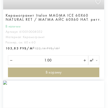
Керамогранит Italon MAGMA ICE 60X60
NATURAL RET / МАГМА АЙС 60X60 НАТ. ретт.
В наличии
Артикул:
610010004052
Материал:
Керамогранит
Размер, см:
60 х 60
103,83 РУБ/М²
122,14 РУБ/М²
м²
В корзину