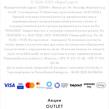
© 2026 ООО «КераСмарт».
Юридический адрес: 220140 г. Минск ул. Ул. Иосифа Жиновича д
4 каб. 3 помещение ТС
Минским горисполкомом 14.07.2022 в
Единый государственный регистр
юридических лиц и
индивидуальных предпринимателей внесена запись о
государственной регистрации юридического лица за No
193635857.
Свидетельство о государственной регистрации: No
193635857 от 14.07.2022. УНП 193635857.
Режим работы: Пн-сб.
10.00 - 19.00. Воскресенье - выходной
Указанные контакты
также являются контактами для связи по вопросам обращения
покупателей о нарушении их прав.
Уполномоченные по защите
прав потребителей: отдел торговли и услуг администрации
Первомайского района г. Минска,
+375 17 215-17-40, +375 17 215-
26-26
Дата включения сведений об интернет-магазине atrium.by в
Торговый реестр Республики Беларусь - 06.05.2025 №748434
Акции
OUTLET