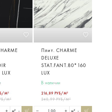
CHARME
Плит. CHARME
DELUXE
IR
STAT.FANT.80*160
 LUX
LUX
и
В наличии
УБ/М²
216,89 РУБ/М²
РУБ/М²
240,99 РУБ/М²
м²
м²