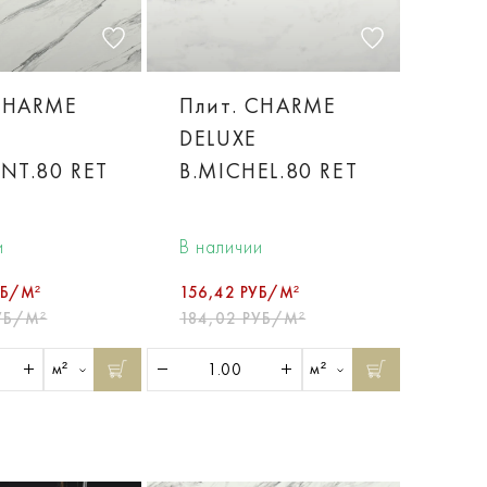
CHARME
Плит. CHARME
DELUXE
ANT.80 RET
B.MICHEL.80 RET
и
В наличии
УБ/М²
156,42 РУБ/М²
УБ/М²
184,02 РУБ/М²
м²
м²