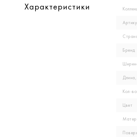
Характеристики
Коллек
Артику
Стран
Бренд
Ширин
Длина,
Кол-вo
Цвет
Матер
Повер