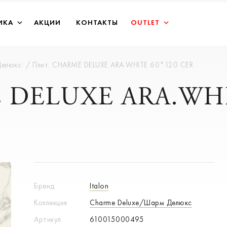
ИКА
АКЦИИ
КОНТАКТЫ
OUTLET
Делюкс
Плит. CHARME DELUXE ARA.WHITE 60*120 CER
 DELUXE ARA.WHI
Бренд
Italon
Коллекция
Charme Deluxe/Шарм Делюкс
Артикул
610015000495