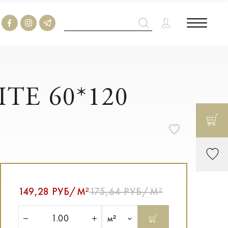
TE 60*120
149,28 РУБ/М²
175,64 РУБ/М²
м²