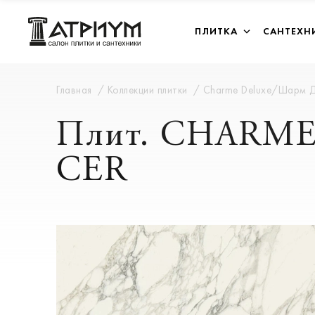
ПЛИТКА
САНТЕХН
Главная
Коллекции плитки
Charme Deluxe/Шарм 
Плит. CHARME
CER