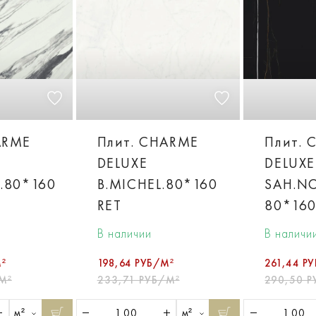
ARME
Плит. CHARME
Плит. 
DELUXE
DELUXE
T.80*160
B.MICHEL.80*160
SAH.NO
RET
80*160
В наличии
В наличи
²
198,64 РУБ/М²
261,44 Р
М²
233,71 РУБ/М²
290,50 
м²
м²