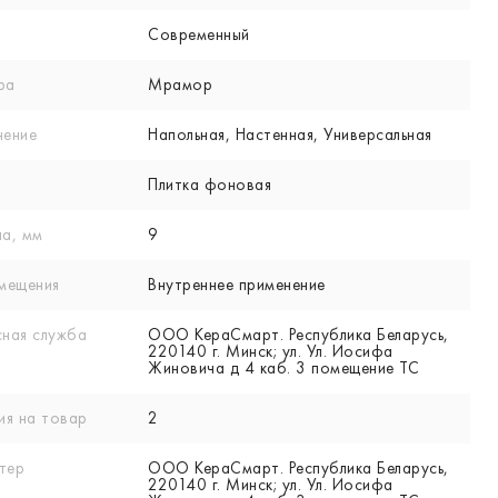
Современный
ра
Мрамор
нение
Напольная, Настенная, Универсальная
Плитка фоновая
а, мм
9
мещения
Внутреннее применение
ная служба
ООО КераСмарт. Республика Беларусь,
220140 г. Минск; ул. Ул. Иосифа
Жиновича д 4 каб. 3 помещение ТС
ия на товар
2
тер
ООО КераСмарт. Республика Беларусь,
220140 г. Минск; ул. Ул. Иосифа