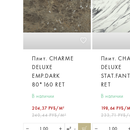
Плит. CHARME
Плит. CH
DELUXE
DELUXE
EMP.DARK
STAT.FAN
80*160 RET
RET
В наличии
В наличии
204,37 РУБ/М²
198,64 РУБ/М
240,44 РУБ/М²
233,71 РУБ/
м²