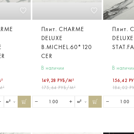
ARME
Плит. CHARME
Плит. 
DELUXE
DELUXE
E
B.MICHEL.60*120
STAT.F
ER
CER
В наличии
В наличи
М²
149,28 РУБ/М²
156,42 Р
М²
175,64 РУБ/М²
184,02 Р
м²
м²