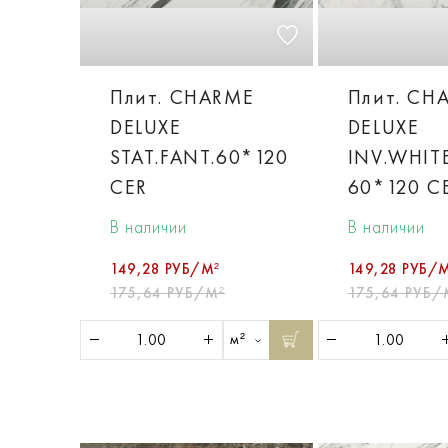
Плит. CHARME
Плит. CH
DELUXE
DELUXE
STAT.FANT.60*120
INV.WHIT
CER
60*120 C
В наличии
В наличии
149,28 РУБ/М²
149,28 РУБ/
175,64 РУБ/М²
175,64 РУБ/
м²