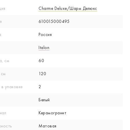
ция
Charme Deluxe/Шарм Делюкс
л
610015000495
а
Россия
Italon
а, см
60
 см
120
 в упаковке
2
Белый
иал
Керамогранит
хность
Матовая