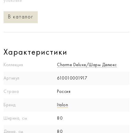
упаковке
В каталог
Характеристики
Коллекция
Charme Deluxe/Шарм Делюкс
Артикул
610010001917
Страна
Россия
Бренд
Italon
Ширина, см
80
Длина, см
80