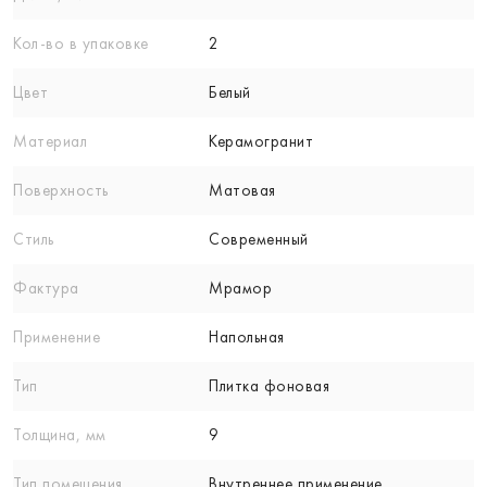
Кол-вo в упаковке
2
Цвет
Белый
Материал
Керамогранит
Поверхность
Матовая
Стиль
Современный
Фактура
Мрамор
Применение
Напольная
Тип
Плитка фоновая
Толщина, мм
9
Тип помещения
Внутреннее применение