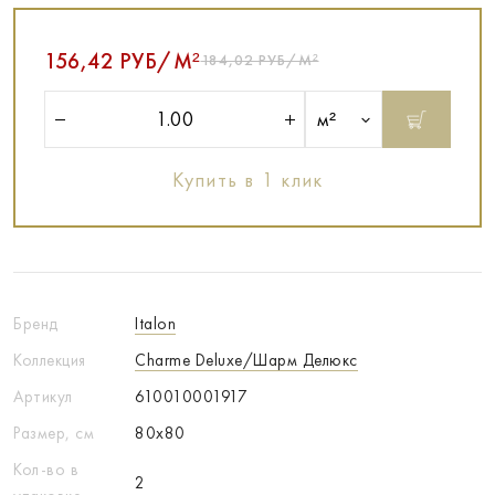
156,42 РУБ/М²
184,02 РУБ/М²
м²
Купить в 1 клик
Бренд
Italon
Коллекция
Charme Deluxe/Шарм Делюкс
Артикул
610010001917
Размер, см
80x80
Кол-во в
2