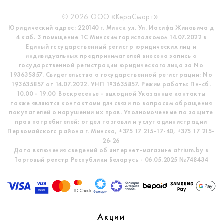
© 2026 ООО «КераСмарт».
Юридический адрес: 220140 г. Минск ул. Ул. Иосифа Жиновича д
4 каб. 3 помещение ТС
Минским горисполкомом 14.07.2022 в
Единый государственный регистр
юридических лиц и
индивидуальных предпринимателей внесена запись о
государственной регистрации юридического лица за No
193635857.
Свидетельство о государственной регистрации: No
193635857 от 14.07.2022. УНП 193635857.
Режим работы: Пн-сб.
10.00 - 19.00. Воскресенье - выходной
Указанные контакты
также являются контактами для связи по вопросам обращения
покупателей о нарушении их прав.
Уполномоченные по защите
прав потребителей: отдел торговли и услуг администрации
Первомайского района г. Минска,
+375 17 215-17-40, +375 17 215-
26-26
Дата включения сведений об интернет-магазине atrium.by в
Торговый реестр Республики Беларусь - 06.05.2025 №748434
Акции