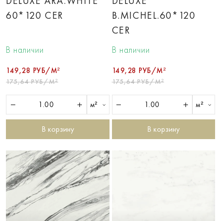
DELUXE ARA.WHITE
DELUXE
60*120 CER
B.MICHEL.60*120
CER
В наличии
В наличии
149,28 РУБ/М²
149,28 РУБ/М²
175,64 РУБ/М²
175,64 РУБ/М²
м²
м²
В корзину
В корзину