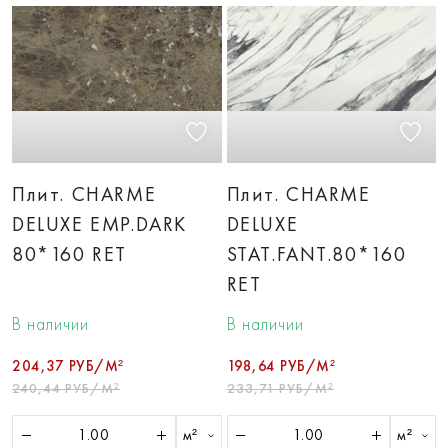
Плит. CHARME
Плит. CHARME
DELUXE EMP.DARK
DELUXE
80*160 RET
STAT.FANT.80*160
RET
В наличии
В наличии
204,37 РУБ/М²
198,64 РУБ/М²
240,44 РУБ/М²
233,71 РУБ/М²
м²
м²