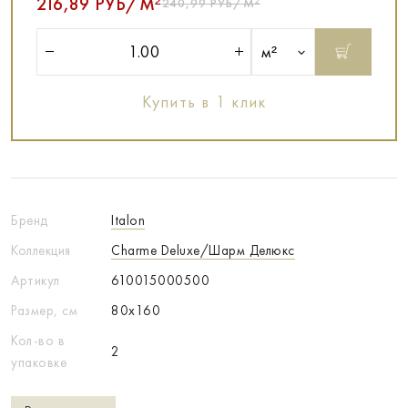
216,89 РУБ/М²
240,99 РУБ/М²
м²
Купить в 1 клик
Бренд
Italon
Коллекция
Charme Deluxe/Шарм Делюкс
Артикул
610015000500
Размер, см
80x160
Кол-во в
2
упаковке