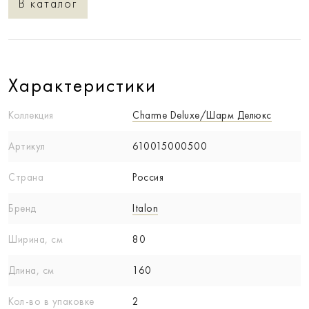
В каталог
Характеристики
Коллекция
Charme Deluxe/Шарм Делюкс
Артикул
610015000500
Страна
Россия
Бренд
Italon
Ширина, см
80
Длина, см
160
Кол-вo в упаковке
2