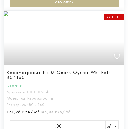
В корзину
OUTLET
Керамогранит F.d.M.Quark Oyster Wh. Rett
80*160
В наличии
Артикул:
610010002848
Материал:
Керамогранит
Размер, см:
80 х 160
131,76 РУБ/М²
188,08 РУБ/М²
м²