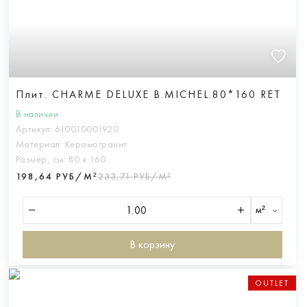
Плит. CHARME DELUXE B.MICHEL.80*160 RET
В наличии
Артикул:
610010001920
Материал:
Керамогранит
Размер, см:
80 х 160
198,64 РУБ/М²
233,71 РУБ/М²
м²
В корзину
OUTLET