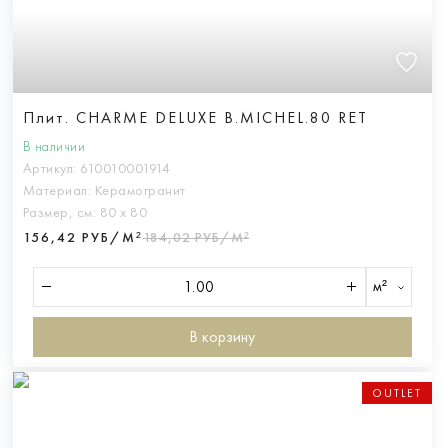
Плит. CHARME DELUXE B.MICHEL.80 RET
В наличии
Артикул:
610010001914
Материал:
Керамогранит
Размер, см:
80 х 80
156,42 РУБ/М²
184,02 РУБ/М²
м²
В корзину
OUTLET