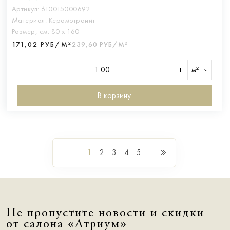
Артикул:
610015000692
Материал:
Керамогранит
Размер, см:
80 х 160
171,02 РУБ/М²
239,60 РУБ/М²
м²
В корзину
1
2
3
4
5
Не пропустите новости и скидки
от салона «Атриум»