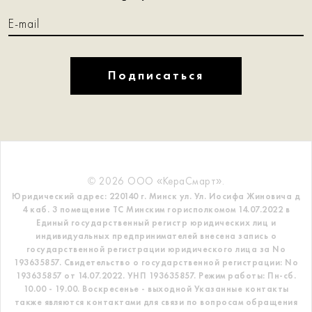
Подписаться
© 2026 ООО «КераСмарт».
Юридический адрес: 220140 г. Минск ул. Ул. Иосифа Жиновича д
4 каб. 3 помещение ТС
Минским горисполкомом 14.07.2022 в
Единый государственный регистр
юридических лиц и
индивидуальных предпринимателей внесена запись о
государственной регистрации юридического лица за No
193635857.
Свидетельство о государственной регистрации: No
193635857 от 14.07.2022. УНП 193635857.
Режим работы: Пн-сб.
10.00 - 19.00. Воскресенье - выходной
Указанные контакты
также являются контактами для связи по вопросам обращения