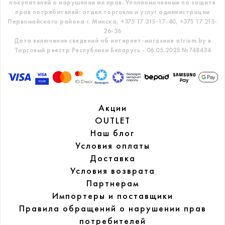
покупателей о нарушении их прав.
Уполномоченные по защите
прав потребителей: отдел торговли и услуг администрации
Первомайского района г. Минска,
+375 17 215-17-40, +375 17 215-
26-26
Дата включения сведений об интернет-магазине atrium.by в
Торговый реестр Республики Беларусь - 06.05.2025 №748434
Акции
OUTLET
Наш блог
Условия оплаты
Доставка
Условия возврата
Партнерам
Импортеры и поставщики
Правила обращений
о нарушении прав
потребителей