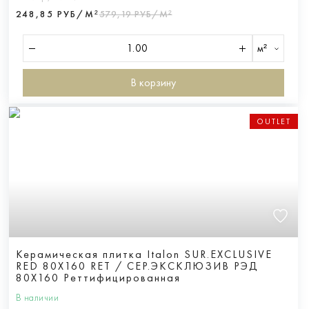
248,85 РУБ/М²
579,19 РУБ/М²
м²
В корзину
OUTLET
Керамическая плитка Italon SUR.EXCLUSIVE
RED 80X160 RET / СЕР.ЭКСКЛЮЗИВ РЭД
80X160 Реттифицированная
В наличии