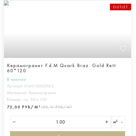
OUTLET
Керамогранит F.d.M.Quark Braz. Gold Rett
60*120
В наличии
Артикул:
610010002963
Материал:
Керамогранит
Размер, см:
60 х 120
72,00 РУБ/М²
150,11 РУБ/М²
м²