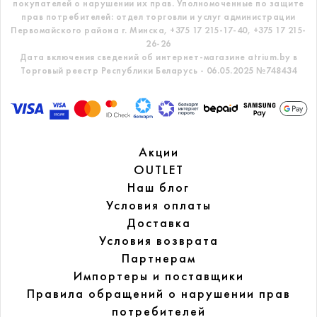
покупателей о нарушении их прав.
Уполномоченные по защите
прав потребителей: отдел торговли и услуг администрации
Первомайского района г. Минска,
+375 17 215-17-40, +375 17 215-
26-26
Дата включения сведений об интернет-магазине atrium.by в
Торговый реестр Республики Беларусь - 06.05.2025 №748434
Акции
OUTLET
Наш блог
Условия оплаты
Доставка
Условия возврата
Партнерам
Импортеры и поставщики
Правила обращений
о нарушении прав
потребителей