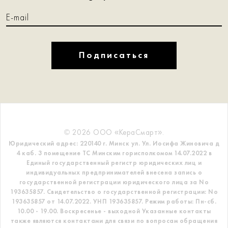
Подписаться
© 2026 ООО «КераСмарт».
Юридический адрес: 220140 г. Минск ул. Ул. Иосифа Жиновича д
4 каб. 3 помещение ТС
Минским горисполкомом 14.07.2022 в
Единый государственный регистр
юридических лиц и
индивидуальных предпринимателей внесена запись о
государственной регистрации юридического лица за No
193635857.
Свидетельство о государственной регистрации: No
193635857 от 14.07.2022. УНП 193635857.
Режим работы: Пн-сб.
10.00 - 19.00. Воскресенье - выходной
Указанные контакты
также являются контактами для связи по вопросам обращения