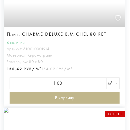
Плит. CHARME DELUXE B.MICHEL.80 RET
В наличии
Артикул:
610010001914
Материал:
Керамогранит
Размер, см:
80 х 80
156,42 РУБ/М²
184,02 РУБ/М²
м²
В корзину
OUTLET