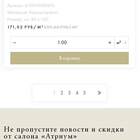
Артикул:
610015000692
Материал:
Керамогранит
Размер, см:
80 х 160
171,02 РУБ/М²
239,60 РУБ/М²
м²
В корзину
1
2
3
4
5
Не пропустите новости и скидки
от салона «Атриум»