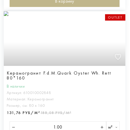
В корзину
OUTLET
Керамогранит F.d.M.Quark Oyster Wh. Rett
80*160
В наличии
Артикул:
610010002848
Материал:
Керамогранит
Размер, см:
80 х 160
131,76 РУБ/М²
188,08 РУБ/М²
м²