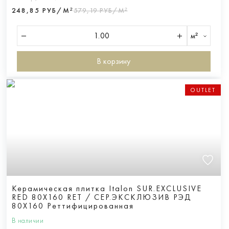
248,85 РУБ/М²
579,19 РУБ/М²
м²
В корзину
OUTLET
Керамическая плитка Italon SUR.EXCLUSIVE
RED 80X160 RET / СЕР.ЭКСКЛЮЗИВ РЭД
80X160 Реттифицированная
В наличии