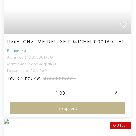
Плит. CHARME DELUXE B.MICHEL.80*160 RET
В наличии
Артикул:
610010001920
Материал:
Керамогранит
Размер, см:
80 х 160
198,64 РУБ/М²
233,71 РУБ/М²
м²
В корзину
OUTLET