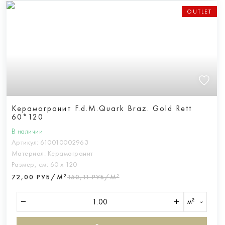
OUTLET
Керамогранит F.d.M.Quark Braz. Gold Rett
60*120
В наличии
Артикул:
610010002963
Материал:
Керамогранит
Размер, см:
60 х 120
72,00 РУБ/М²
150,11 РУБ/М²
м²