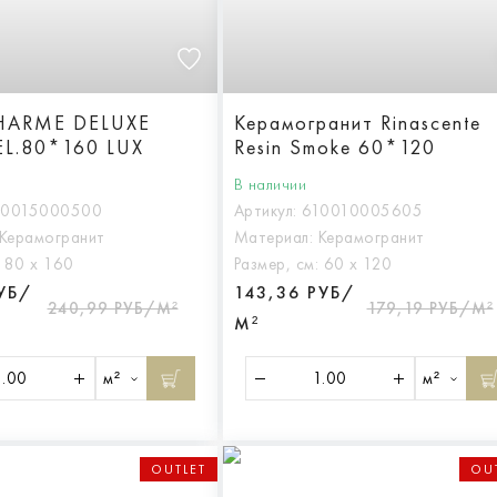
CHARME DELUXE
Керамогранит Rinascente
L.80*160 LUX
Resin Smoke 60*120
В наличии
10015000500
Артикул:
610010005605
Керамогранит
Материал:
Керамогранит
:
80 х 160
Размер, см:
60 х 120
РУБ/
143,36 РУБ/
240,99 РУБ/М²
179,19 РУБ/М²
М²
м²
м²
OUTLET
OU