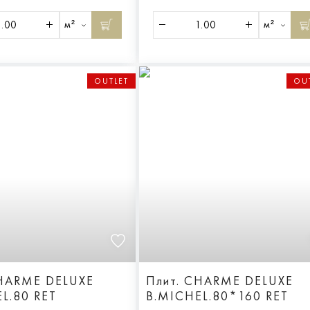
м²
м²
OUTLET
OU
CHARME DELUXE
Плит. CHARME DELUXE
L.80 RET
B.MICHEL.80*160 RET