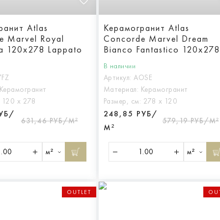
ранит Atlas
Керамогранит Atlas
e Marvel Royal
Concorde Marvel Dream
ta 120x278 Lappato
Bianco Fantastico 120x278
Lappato
В наличии
7FZ
Артикул:
AOSE
Керамогранит
Материал:
Керамогранит
:
120 х 278
Размер, см:
278 х 120
РУБ/
248,85 РУБ/
631,46 РУБ/М²
579,19 РУБ/М²
М²
м²
м²
OUTLET
OU