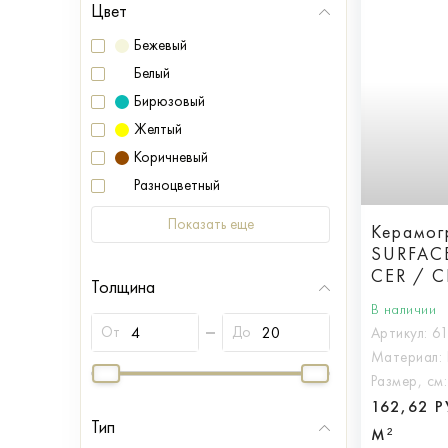
Цвет
Бежевый
Белый
Бирюзовый
Желтый
Коричневый
Разноцветный
Показать еще
Керамогр
SURFAC
CER / 
Толщина
60X120 
В наличии
От
До
Артикул:
6
Материал:
Размер, см
162,62 
Тип
М²