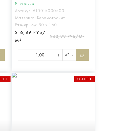
В наличии
Артикул:
610015000503
Материал:
Керамогранит
Размер, см:
80 х 160
216,89 РУБ/
240,99 РУБ/М²
М²
м²
TLET
OUTLET