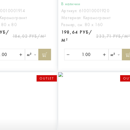
В наличии
10010001914
Артикул:
610010001920
Керамогранит
Материал:
Керамогранит
:
80 х 80
Размер, см:
80 х 160
РУБ/
198,64 РУБ/
184,02 РУБ/М²
233,71 РУБ/М²
М²
м²
м²
OUTLET
OU