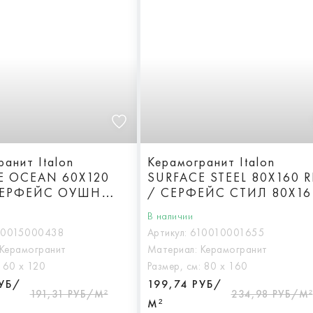
анит Italon
Керамогранит Italon
E OCEAN 60X120
SURFACE STEEL 80X160 R
СЕРФЕЙС ОУШН
/ СЕРФЕЙС СТИЛ 80X16
Патинированная
Реттифицированная
В наличии
10015000438
Артикул:
610010001655
Керамогранит
Материал:
Керамогранит
:
60 х 120
Размер, см:
80 х 160
РУБ/
199,74 РУБ/
191,31 РУБ/М²
234,98 РУБ/М²
М²