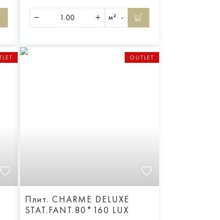
м²
TLET
OUTLET
Плит. CHARME DELUXE
STAT.FANT.80*160 LUX