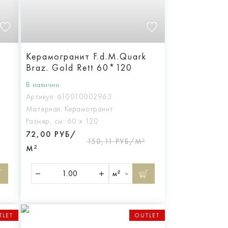
Керамогранит F.d.M.Quark
Braz. Gold Rett 60*120
В наличии
Артикул:
610010002963
Материал:
Керамогранит
Размер, см:
60 х 120
72,00 РУБ/
150,11 РУБ/М²
М²
м²
TLET
OUTLET