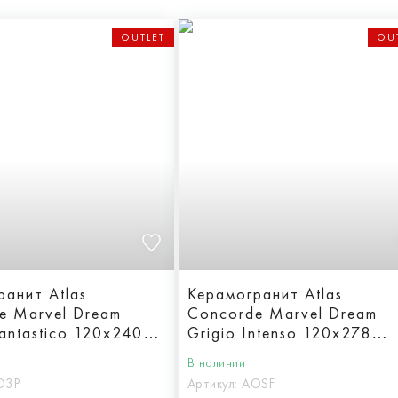
OUTLET
OU
ранит Atlas
Керамогранит Atlas
e Marvel Dream
Concorde Marvel Dream
antastico 120x240
Grigio Intenso 120x278
Lappato
В наличии
O3P
Артикул:
AOSF