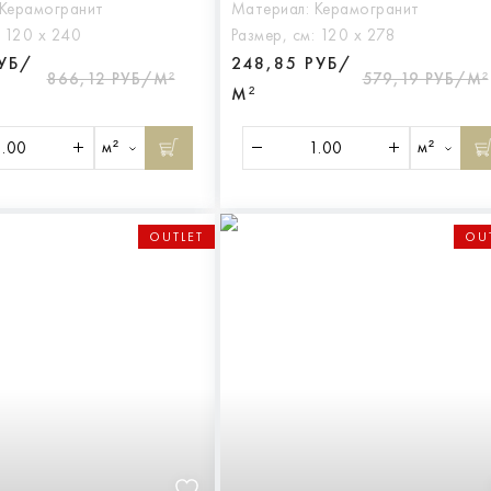
Керамогранит
Материал:
Керамогранит
:
120 х 240
Размер, см:
120 х 278
РУБ/
248,85 РУБ/
866,12 РУБ/М²
579,19 РУБ/М²
М²
м²
м²
OUTLET
OU