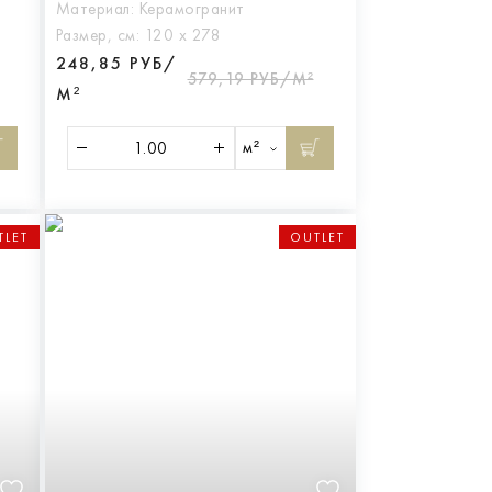
Материал:
Керамогранит
Размер, см:
120 х 278
248,85 РУБ/
579,19 РУБ/М²
М²
м²
TLET
OUTLET