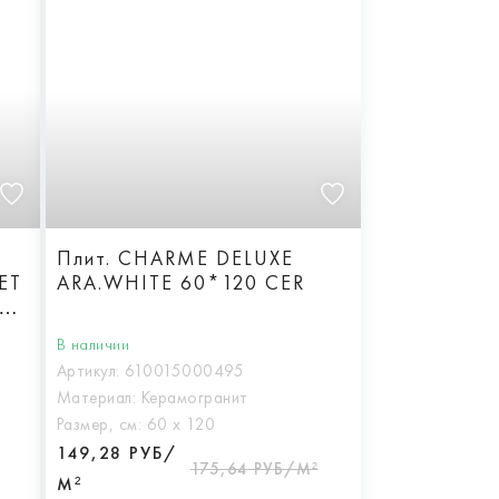
Плит. CHARME DELUXE
ET
ARA.WHITE 60*120 CER
0
В наличии
Артикул:
610015000495
Материал:
Керамогранит
Размер, см:
60 х 120
149,28 РУБ/
175,64 РУБ/М²
М²