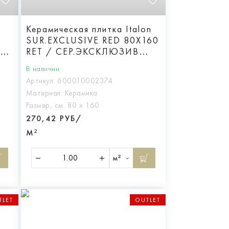
Керамическая плитка Italon
SUR.EXCLUSIVE RED 80X160
RET / СЕР.ЭКСКЛЮЗИВ
РЭД 80X160
В наличии
Реттифицированная
Артикул:
600010002374
Материал:
Керамика
Размер, см:
80 х 160
270,42 РУБ/
М²
м²
TLET
OUTLET