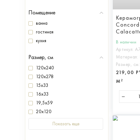
Помещение
Керамог
ванна
Concord
Calacat
гостиная
кухня
В наличии
Артикул:
A
Размер, см
Материал:
Размер, см
120x240
219,00 
120x278
М²
15x33
16x33
19,5x59
20x120
Показать еще