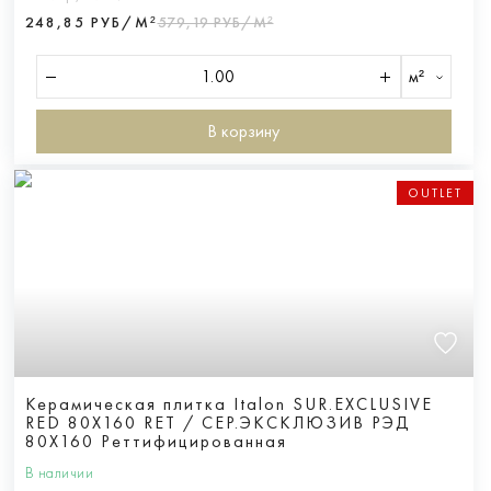
248,85 РУБ/М²
579,19 РУБ/М²
м²
В корзину
OUTLET
Керамическая плитка Italon SUR.EXCLUSIVE
RED 80X160 RET / СЕР.ЭКСКЛЮЗИВ РЭД
80X160 Реттифицированная
В наличии