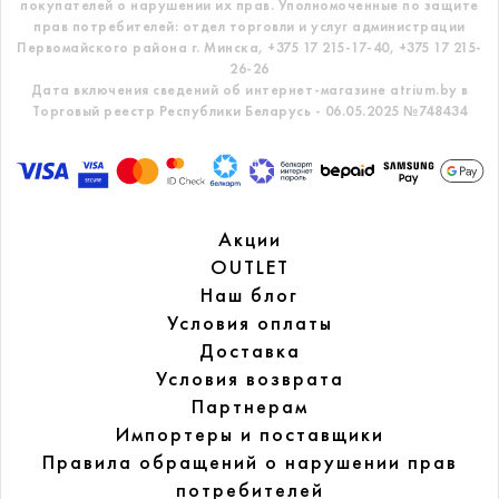
покупателей о нарушении их прав.
Уполномоченные по защите
прав потребителей: отдел торговли и услуг администрации
Первомайского района г. Минска,
+375 17 215-17-40, +375 17 215-
26-26
Дата включения сведений об интернет-магазине atrium.by в
Торговый реестр Республики Беларусь - 06.05.2025 №748434
Акции
OUTLET
Наш блог
Условия оплаты
Доставка
Условия возврата
Партнерам
Импортеры и поставщики
Правила обращений
о нарушении прав
потребителей