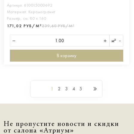
Артикул:
610015000692
Материал:
Керамогранит
Размер, см:
80 х 160
171,02 РУБ/М²
239,60 РУБ/М²
м²
В корзину
1
2
3
4
5
Не пропустите новости и скидки
от салона «Атриум»