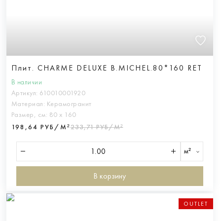
Плит. CHARME DELUXE B.MICHEL.80*160 RET
В наличии
Артикул:
610010001920
Материал:
Керамогранит
Размер, см:
80 х 160
198,64 РУБ/М²
233,71 РУБ/М²
м²
В корзину
OUTLET