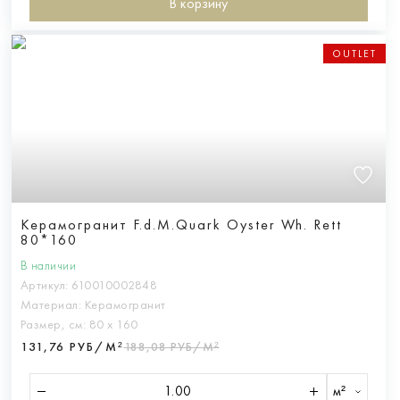
В корзину
OUTLET
Керамогранит F.d.M.Quark Oyster Wh. Rett
80*160
В наличии
Артикул:
610010002848
Материал:
Керамогранит
Размер, см:
80 х 160
131,76 РУБ/М²
188,08 РУБ/М²
м²