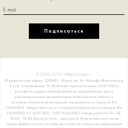
Подписаться
© 2026 ООО «КераСмарт».
Юридический адрес: 220140 г. Минск ул. Ул. Иосифа Жиновича д
4 каб. 3 помещение ТС
Минским горисполкомом 14.07.2022 в
Единый государственный регистр
юридических лиц и
индивидуальных предпринимателей внесена запись о
государственной регистрации юридического лица за No
193635857.
Свидетельство о государственной регистрации: No
193635857 от 14.07.2022. УНП 193635857.
Режим работы: Пн-сб.
10.00 - 19.00. Воскресенье - выходной
Указанные контакты
также являются контактами для связи по вопросам обращения