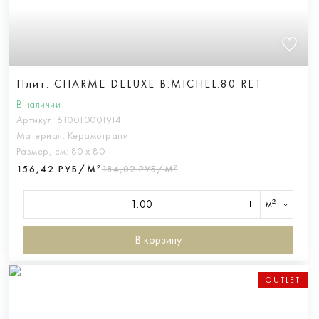
Плит. CHARME DELUXE B.MICHEL.80 RET
В наличии
Артикул:
610010001914
Материал:
Керамогранит
Размер, см:
80 х 80
156,42 РУБ/М²
184,02 РУБ/М²
м²
В корзину
OUTLET