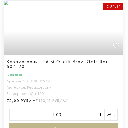
OUTLET
Керамогранит F.d.M.Quark Braz. Gold Rett
60*120
В наличии
Артикул:
610010002963
Материал:
Керамогранит
Размер, см:
60 х 120
72,00 РУБ/М²
150,11 РУБ/М²
м²