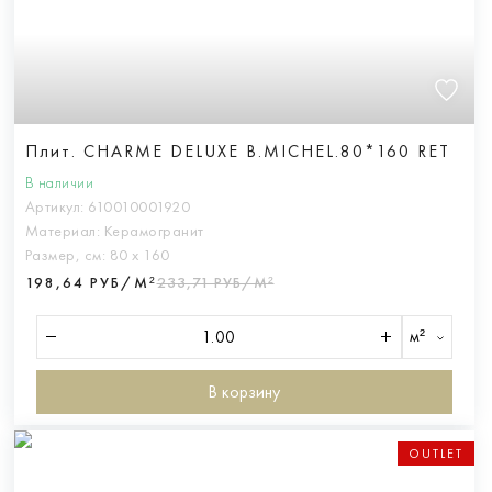
Плит. CHARME DELUXE B.MICHEL.80*160 RET
В наличии
Артикул:
610010001920
Материал:
Керамогранит
Размер, см:
80 х 160
198,64 РУБ/М²
233,71 РУБ/М²
м²
В корзину
OUTLET