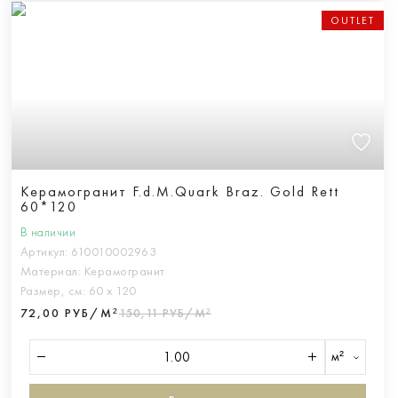
OUTLET
Керамогранит F.d.M.Quark Braz. Gold Rett
60*120
В наличии
Артикул:
610010002963
Материал:
Керамогранит
Размер, см:
60 х 120
72,00 РУБ/М²
150,11 РУБ/М²
м²