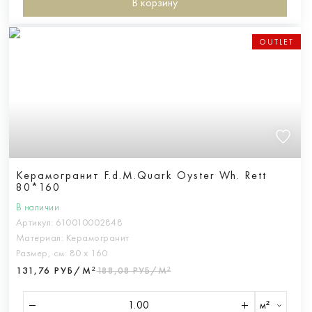
В корзину
OUTLET
Керамогранит F.d.M.Quark Oyster Wh. Rett
80*160
В наличии
Артикул:
610010002848
Материал:
Керамогранит
Размер, см:
80 х 160
131,76 РУБ/М²
188,08 РУБ/М²
м²