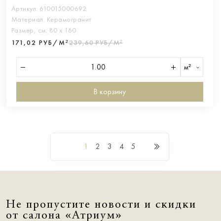
Артикул:
610015000692
Материал:
Керамогранит
Размер, см:
80 х 160
171,02 РУБ/М²
239,60 РУБ/М²
м²
В корзину
1
2
3
4
5
Не пропустите новости и скидки
от салона «Атриум»