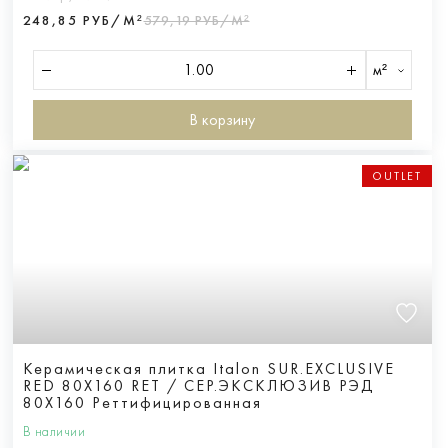
248,85 РУБ/М²
579,19 РУБ/М²
м²
В корзину
OUTLET
Керамическая плитка Italon SUR.EXCLUSIVE
RED 80X160 RET / СЕР.ЭКСКЛЮЗИВ РЭД
80X160 Реттифицированная
В наличии