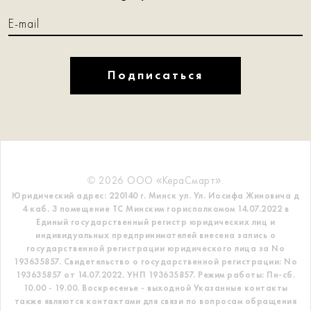
Подписаться
© 2026 ООО «КераСмарт».
Юридический адрес: 220140 г. Минск ул. Ул. Иосифа Жиновича д
4 каб. 3 помещение ТС
Минским горисполкомом 14.07.2022 в
Единый государственный регистр
юридических лиц и
индивидуальных предпринимателей внесена запись о
государственной регистрации юридического лица за No
193635857.
Свидетельство о государственной регистрации: No
193635857 от 14.07.2022. УНП 193635857.
Режим работы: Пн-сб.
10.00 - 19.00. Воскресенье - выходной
Указанные контакты
также являются контактами для связи по вопросам обращения