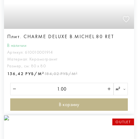
Плит. CHARME DELUXE B.MICHEL.80 RET
В наличии
Артикул:
610010001914
Материал:
Керамогранит
Размер, см:
80 х 80
156,42 РУБ/М²
184,02 РУБ/М²
м²
В корзину
OUTLET