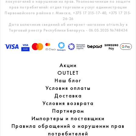
покупателей о нарушении их прав.
Уполномоченные по защите
прав потребителей: отдел торговли и услуг администрации
Первомайского района г. Минска,
+375 17 215-17-40, +375 17 215-
26-26
Дата включения сведений об интернет-магазине atrium.by в
Торговый реестр Республики Беларусь - 06.05.2025 №748434
Акции
OUTLET
Наш блог
Условия оплаты
Доставка
Условия возврата
Партнерам
Импортеры и поставщики
Правила обращений
о нарушении прав
потребителей