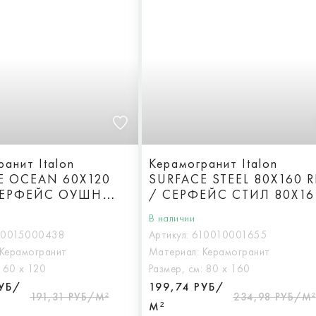
анит Italon
Керамогранит Italon
E OCEAN 60X120
SURFACE STEEL 80X160 R
СЕРФЕЙС ОУШН
/ СЕРФЕЙС СТИЛ 80X16
Патинированная
Реттифицированная
В наличии
10015000438
Артикул:
610010001655
Керамогранит
Материал:
Керамогранит
:
60 х 120
Размер, см:
80 х 160
РУБ/
199,74 РУБ/
191,31 РУБ/М²
234,98 РУБ/М²
М²