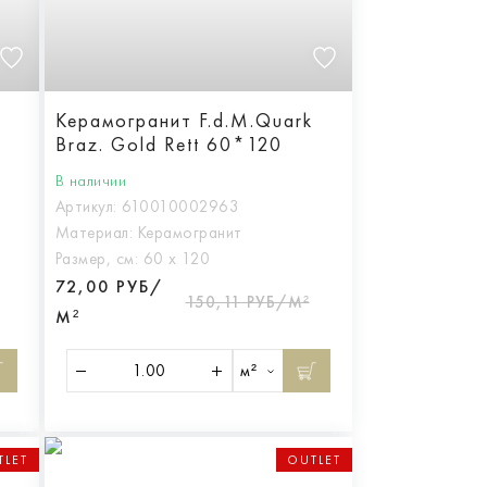
Керамогранит F.d.M.Quark
Braz. Gold Rett 60*120
В наличии
Артикул:
610010002963
Материал:
Керамогранит
Размер, см:
60 х 120
72,00 РУБ/
150,11 РУБ/М²
М²
м²
TLET
OUTLET