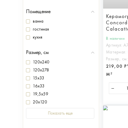
Помещение
Керамог
ванна
Concord
Calacat
гостиная
кухня
В наличии
Артикул:
A
Размер, см
Материал:
Размер, см
120x240
219,00 
120x278
М²
15x33
16x33
19,5x59
20x120
Показать еще