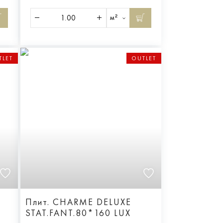
м²
TLET
OUTLET
Плит. CHARME DELUXE
STAT.FANT.80*160 LUX