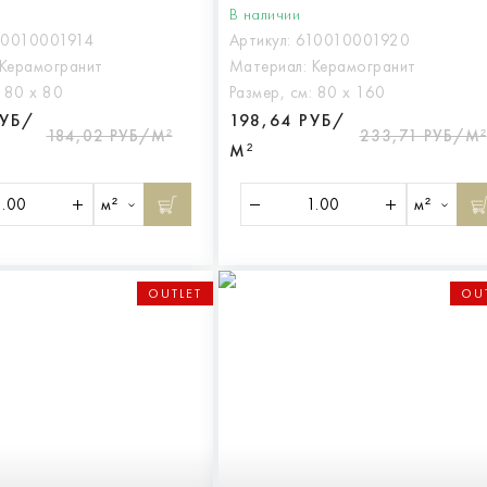
В наличии
10010001914
Артикул:
610010001920
Керамогранит
Материал:
Керамогранит
:
80 х 80
Размер, см:
80 х 160
РУБ/
198,64 РУБ/
184,02 РУБ/М²
233,71 РУБ/М²
М²
м²
м²
OUTLET
OU