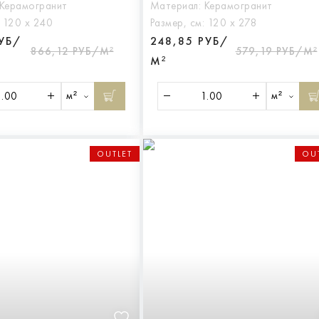
Керамогранит
Материал:
Керамогранит
:
120 х 240
Размер, см:
120 х 278
РУБ/
248,85 РУБ/
866,12 РУБ/М²
579,19 РУБ/М²
М²
м²
м²
OUTLET
OU