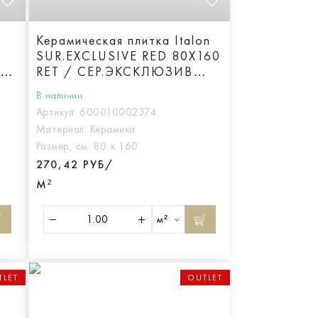
Керамическая плитка Italon
SUR.EXCLUSIVE RED 80X160
RET / СЕР.ЭКСКЛЮЗИВ
РЭД 80X160
В наличии
Реттифицированная
Артикул:
600010002374
Материал:
Керамика
Размер, см:
80 х 160
270,42 РУБ/
М²
м²
TLET
OUTLET