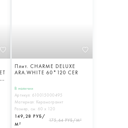
Плит. CHARME DELUXE
ET
ARA.WHITE 60*120 CER
0
В наличии
Артикул:
610015000495
Материал:
Керамогранит
Размер, см:
60 х 120
149,28 РУБ/
175,64 РУБ/М²
М²