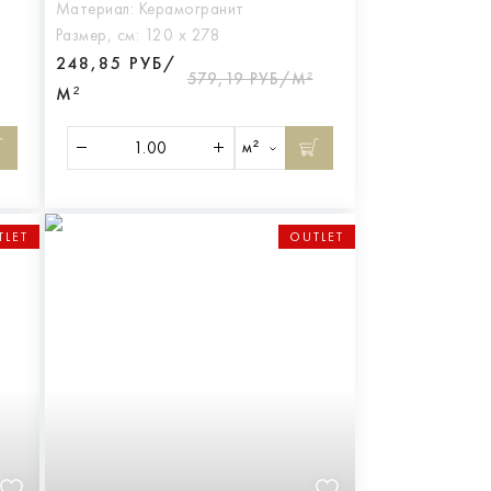
Материал:
Керамогранит
Размер, см:
120 х 278
248,85 РУБ/
579,19 РУБ/М²
М²
м²
TLET
OUTLET