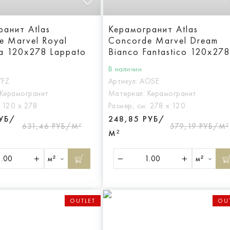
ранит Atlas
Керамогранит Atlas
e Marvel Royal
Concorde Marvel Dream
ta 120x278 Lappato
Bianco Fantastico 120x278
Lappato
В наличии
7FZ
Артикул:
AOSE
Керамогранит
Материал:
Керамогранит
:
120 х 278
Размер, см:
278 х 120
РУБ/
248,85 РУБ/
631,46 РУБ/М²
579,19 РУБ/М²
М²
м²
м²
OUTLET
OU