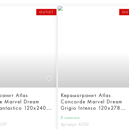
OUTLET
OU
ранит Atlas
Керамогранит Atlas
e Marvel Dream
Concorde Marvel Dream
antastico 120x240
Grigio Intenso 120x278
Lappato
В наличии
O3P
Артикул:
AOSF