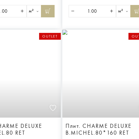
м²
м²
OUTLET
OU
CHARME DELUXE
Плит. CHARME DELUXE
L.80 RET
B.MICHEL.80*160 RET