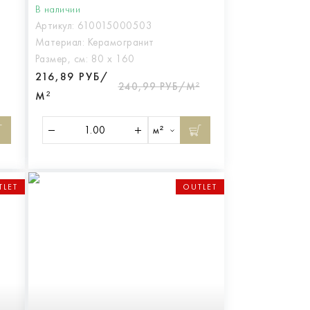
В наличии
Артикул:
610015000503
Материал:
Керамогранит
Размер, см:
80 х 160
216,89 РУБ/
240,99 РУБ/М²
М²
м²
TLET
OUTLET