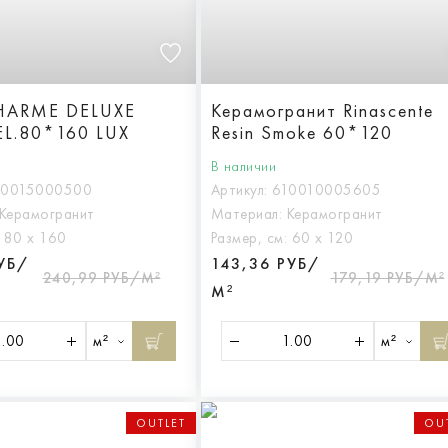
CHARME DELUXE
Керамогранит Rinascente
L.80*160 LUX
Resin Smoke 60*120
В наличии
10015000500
Артикул:
610010005605
Керамогранит
Материал:
Керамогранит
:
80 х 160
Размер, см:
60 х 120
РУБ/
143,36 РУБ/
240,99 РУБ/М²
179,19 РУБ/М²
М²
м²
м²
OUTLET
OU