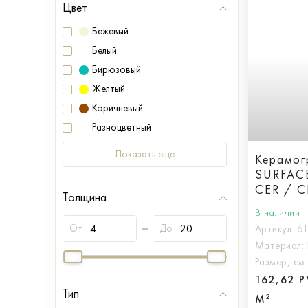
Цвет
Бежевый
Белый
Бирюзовый
Желтый
Коричневый
Разноцветный
Показать еще
Керамогр
SURFAC
CER / 
Толщина
60X120 
В наличии
От
До
Артикул:
6
Материал:
Размер, см
162,62 
Тип
М²