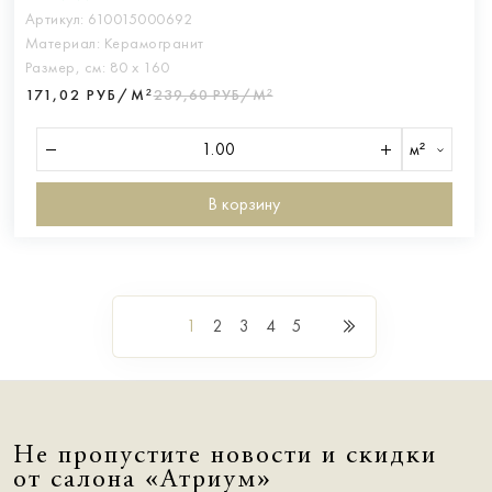
Артикул:
610015000692
Материал:
Керамогранит
Размер, см:
80 х 160
171,02 РУБ/М²
239,60 РУБ/М²
м²
В корзину
1
2
3
4
5
Не пропустите новости и скидки
от салона «Атриум»