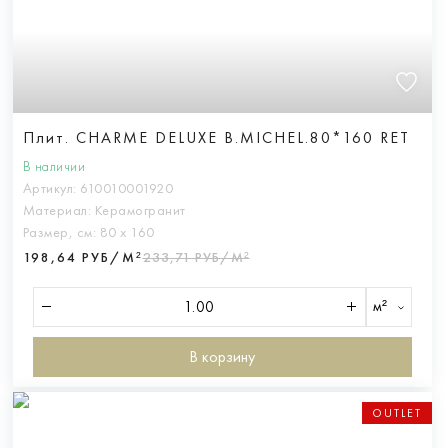
Плит. CHARME DELUXE B.MICHEL.80*160 RET
В наличии
Артикул:
610010001920
Материал:
Керамогранит
Размер, см:
80 х 160
198,64 РУБ/М²
233,71 РУБ/М²
м²
В корзину
OUTLET