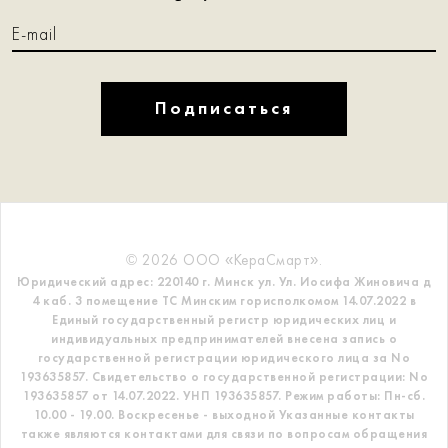
Подписаться
© 2026 ООО «КераСмарт».
Юридический адрес: 220140 г. Минск ул. Ул. Иосифа Жиновича д
4 каб. 3 помещение ТС
Минским горисполкомом 14.07.2022 в
Единый государственный регистр
юридических лиц и
индивидуальных предпринимателей внесена запись о
государственной регистрации юридического лица за No
193635857.
Свидетельство о государственной регистрации: No
193635857 от 14.07.2022. УНП 193635857.
Режим работы: Пн-сб.
10.00 - 19.00. Воскресенье - выходной
Указанные контакты
также являются контактами для связи по вопросам обращения