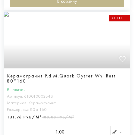
В корзину
OUTLET
Керамогранит F.d.M.Quark Oyster Wh. Rett
80*160
В наличии
Артикул:
610010002848
Материал:
Керамогранит
Размер, см:
80 х 160
131,76 РУБ/М²
188,08 РУБ/М²
м²