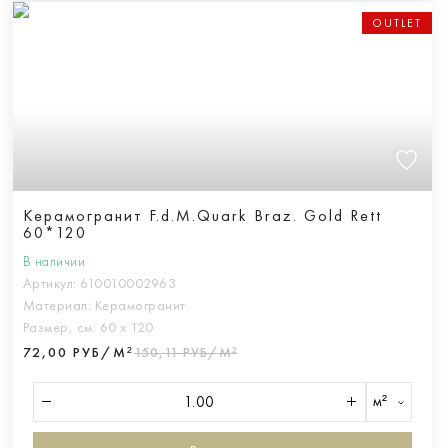
OUTLET
Керамогранит F.d.M.Quark Braz. Gold Rett
60*120
В наличии
Артикул:
610010002963
Материал:
Керамогранит
Размер, см:
60 х 120
72,00 РУБ/М²
150,11 РУБ/М²
м²