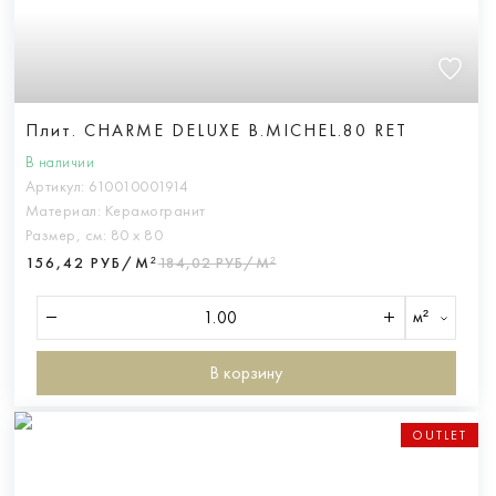
Плит. CHARME DELUXE B.MICHEL.80 RET
В наличии
Артикул:
610010001914
Материал:
Керамогранит
Размер, см:
80 х 80
156,42 РУБ/М²
184,02 РУБ/М²
м²
В корзину
OUTLET