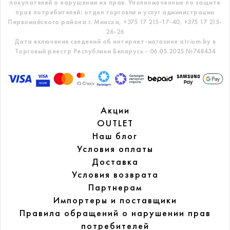
покупателей о нарушении их прав.
Уполномоченные по защите
прав потребителей: отдел торговли и услуг администрации
Первомайского района г. Минска,
+375 17 215-17-40, +375 17 215-
26-26
Дата включения сведений об интернет-магазине atrium.by в
Торговый реестр Республики Беларусь - 06.05.2025 №748434
Акции
OUTLET
Наш блог
Условия оплаты
Доставка
Условия возврата
Партнерам
Импортеры и поставщики
Правила обращений
о нарушении прав
потребителей