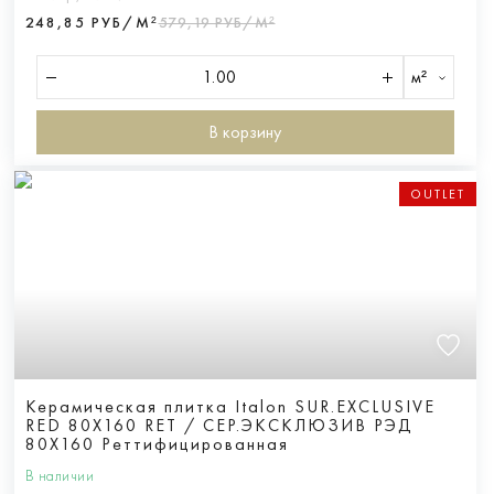
248,85 РУБ/М²
579,19 РУБ/М²
м²
В корзину
OUTLET
Керамическая плитка Italon SUR.EXCLUSIVE
RED 80X160 RET / СЕР.ЭКСКЛЮЗИВ РЭД
80X160 Реттифицированная
В наличии