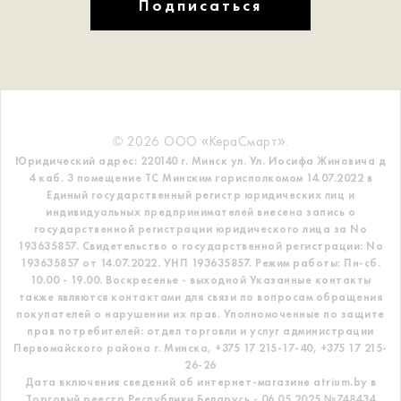
Подписаться
© 2026 ООО «КераСмарт».
Юридический адрес: 220140 г. Минск ул. Ул. Иосифа Жиновича д
4 каб. 3 помещение ТС
Минским горисполкомом 14.07.2022 в
Единый государственный регистр
юридических лиц и
индивидуальных предпринимателей внесена запись о
государственной регистрации юридического лица за No
193635857.
Свидетельство о государственной регистрации: No
193635857 от 14.07.2022. УНП 193635857.
Режим работы: Пн-сб.
10.00 - 19.00. Воскресенье - выходной
Указанные контакты
также являются контактами для связи по вопросам обращения
покупателей о нарушении их прав.
Уполномоченные по защите
прав потребителей: отдел торговли и услуг администрации
Первомайского района г. Минска,
+375 17 215-17-40, +375 17 215-
26-26
Дата включения сведений об интернет-магазине atrium.by в
Торговый реестр Республики Беларусь - 06.05.2025 №748434