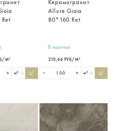
гранит
Керамогранит
Gioia
Allure Gioia
 Ret
80*160 Ret
и
В наличии
УБ/М²
210,66 РУБ/М²
м²
м²