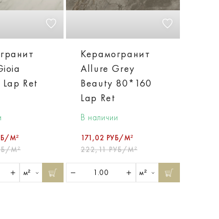
гранит
Керамогранит
Gioia
Allure Grey
 Lap Ret
Beauty 80*160
Lap Ret
и
В наличии
УБ/М²
171,02 РУБ/М²
УБ/М²
222,11 РУБ/М²
м²
м²