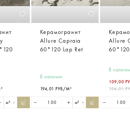
анит
Керамогранит
Керамо
ey
Allure Capraia
Allure 
0*120
60*120 Lap Ret
60*120
В наличи
В наличии
109,00 Р
²
194,01 РУБ/М²
194,01 Р
м²
м²