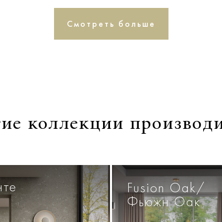
Смотреть больше
ие коллекции производ
нте
Fusion Oak/
Фьюжн Оак