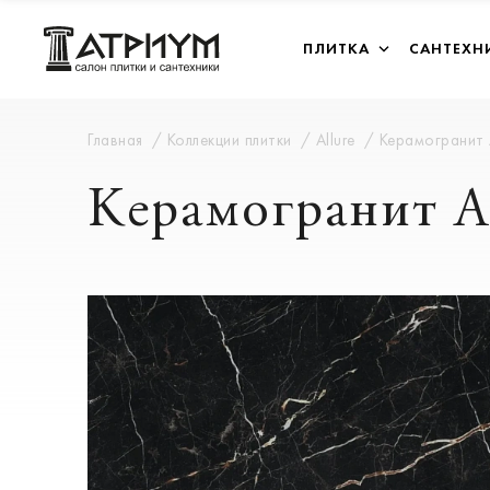
ПЛИТКА
САНТЕХН
Главная
Коллекции плитки
Allure
Керамогранит A
Керамогранит Al