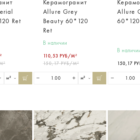
анит
Керамогранит
Керамо
erial
Allure Grey
Allure 
120 Ret
Beauty 60*120
60*120
Ret
В наличии
В наличи
²
110,53 РУБ/М²
М²
150,17 РУБ/М²
150,17 Р
м²
м²