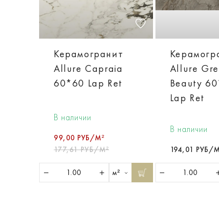
Керамогранит
Керамогр
Allure Capraia
Allure Gr
60*60 Lap Ret
Beauty 6
Lap Ret
В наличии
В наличии
99,00 РУБ/М²
177,61 РУБ/М²
194,01 РУБ/М
м²