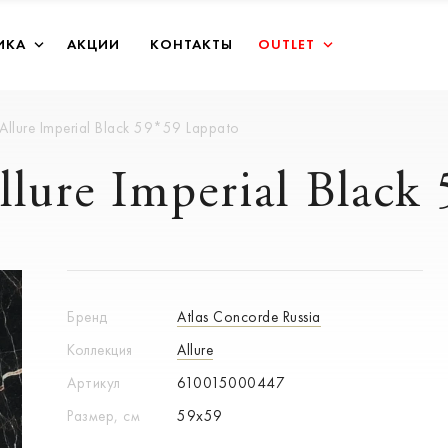
ИКА
АКЦИИ
КОНТАКТЫ
OUTLET
llure Imperial Black 59*59 Lappato
lure Imperial Black
Бренд
Atlas Concorde Russia
Коллекция
Allure
Артикул
610015000447
Размер, см
59x59