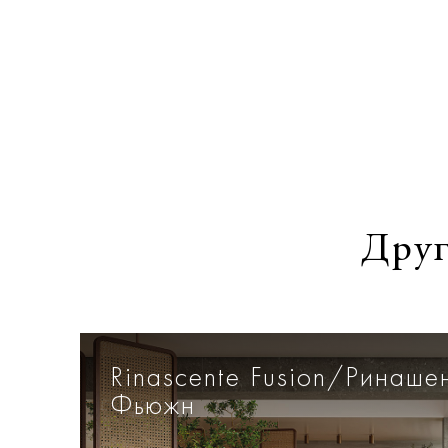
Друг
Rinascente Fusion/Ринаше
Фьюжн