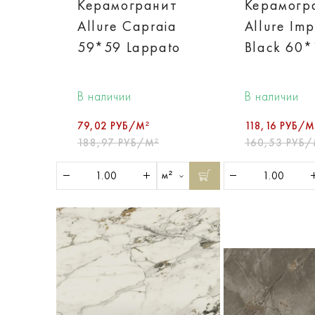
Керамогранит
Керамогр
Allure Capraia
Allure Imp
59*59 Lappato
Black 60*
В наличии
В наличии
79,02 РУБ/М²
118,16 РУБ/М
188,97 РУБ/М²
160,53 РУБ/
м²