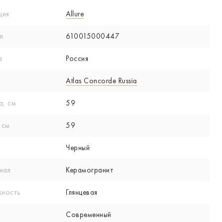
ция
Allure
л
610015000447
а
Россия
Atlas Concorde Russia
а, см
59
 см
59
Черный
иал
Керамогранит
хность
Глянцевая
Современный