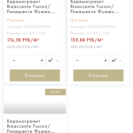
Керамогранит
Керамогранит
Rinascente Fusion/
Rinascente Fusion/
Ринашенте Фьюжн
Ринашенте Фьюжн
Ченере 80Х160
Крета 80Х160
Под заказ
Под заказ
Артикул:
610010002981
Артикул:
610010002980
Размер, см:
80 х 160
Размер, см:
80 х 160
174,58 РУБ/М²
159,88 РУБ/М²
205,39 РУБ/М²
188,09 РУБ/М²
м²
м²
В корзину
В корзину
NEW
Керамогранит
Rinascente Fusion/
Ринашенте Фьюжн