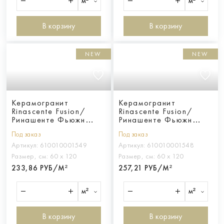
м²
м²
В корзину
В корзину
NEW
NEW
Керамогранит
Керамогранит
Rinascente Fusion/
Rinascente Fusion/
Ринашенте Фьюжн
Ринашенте Фьюжн
Агглом. Лайт 60x120
Арджилла 60x120
Под заказ
Под заказ
20мм
20мм
Артикул:
610010001549
Артикул:
610010001548
Размер, см:
60 х 120
Размер, см:
60 х 120
233,86 РУБ/М²
257,21 РУБ/М²
м²
м²
В корзину
В корзину