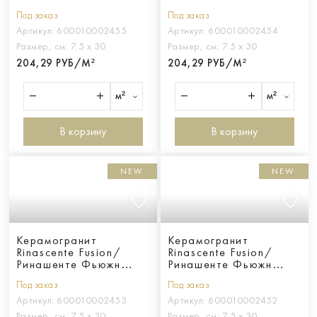
Форжа Брик Ауреа
Кобальто Брик Ауреа
Под заказ
Под заказ
Артикул:
600010002455
Артикул:
600010002454
Размер, см:
7.5 х 30
Размер, см:
7.5 х 30
204,29 РУБ/М²
204,29 РУБ/М²
м²
м²
В корзину
В корзину
NEW
NEW
Керамогранит
Керамогранит
Rinascente Fusion/
Rinascente Fusion/
Ринашенте Фьюжн
Ринашенте Фьюжн
Аквамарина Брик
Кобре Брик Ауреа
Под заказ
Под заказ
Ауреа
Артикул:
600010002453
Артикул:
600010002452
Размер, см:
7.5 х 30
Размер, см:
7.5 х 30