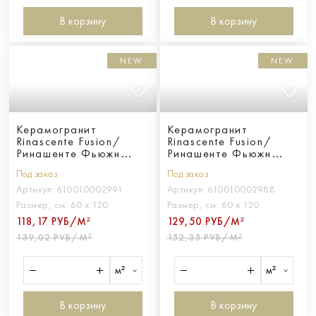
В корзину
В корзину
NEW
NEW
Керамогранит
Керамогранит
Rinascente Fusion/
Rinascente Fusion/
Ринашенте Фьюжн
Ринашенте Фьюжн
Агглом. Лайт 60Х120
Базальто 60Х120
Под заказ
Под заказ
Артикул:
610010002991
Артикул:
610010002988
Размер, см:
60 х 120
Размер, см:
60 х 120
118,17 РУБ/М²
129,50 РУБ/М²
139,02 РУБ/М²
152,35 РУБ/М²
м²
м²
В корзину
В корзину