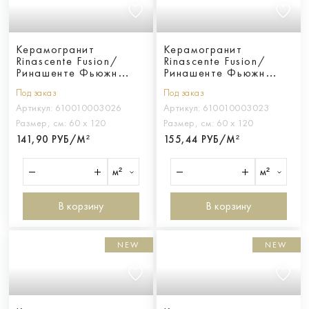
Керамогранит
Керамогранит
Rinascente Fusion/
Rinascente Fusion/
Ринашенте Фьюжн
Ринашенте Фьюжн
Агглом. Лайт 60X120
Базальто 60X120 Грип
Под заказ
Под заказ
Грип
Артикул:
610010003026
Артикул:
610010003023
Размер, см:
60 х 120
Размер, см:
60 х 120
141,90 РУБ/М²
155,44 РУБ/М²
м²
м²
В корзину
В корзину
NEW
NEW