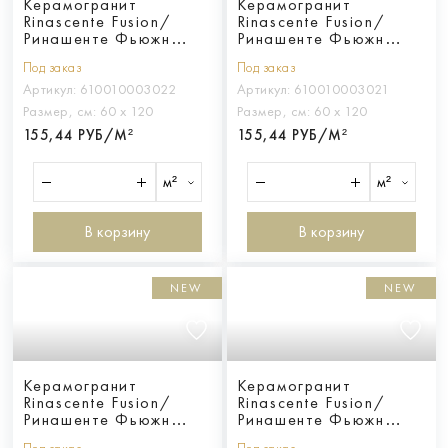
Керамогранит
Керамогранит
Rinascente Fusion/
Rinascente Fusion/
Ринашенте Фьюжн
Ринашенте Фьюжн
Арджилла 60X120 Грип
Ченере 60X120 Грип
Под заказ
Под заказ
Артикул:
610010003022
Артикул:
610010003021
Размер, см:
60 х 120
Размер, см:
60 х 120
155,44 РУБ/М²
155,44 РУБ/М²
м²
м²
В корзину
В корзину
NEW
NEW
Керамогранит
Керамогранит
Rinascente Fusion/
Rinascente Fusion/
Ринашенте Фьюжн
Ринашенте Фьюжн
Крета 60X120 Грип
Кальче 60X120 Грип