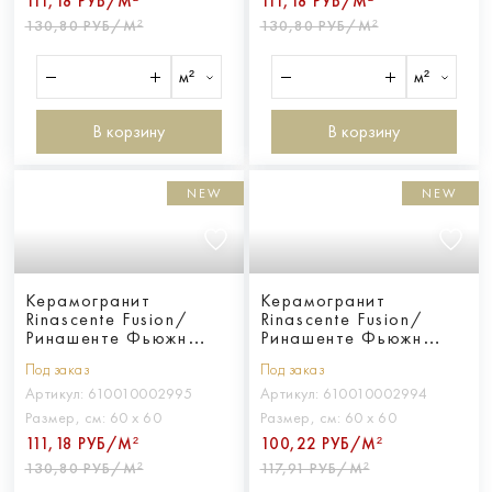
111,18 РУБ/М²
111,18 РУБ/М²
130,80 РУБ/М²
130,80 РУБ/М²
м²
м²
В корзину
В корзину
NEW
NEW
Керамогранит
Керамогранит
Rinascente Fusion/
Rinascente Fusion/
Ринашенте Фьюжн
Ринашенте Фьюжн
Ченере 60x60
Крета 60x60
Под заказ
Под заказ
Артикул:
610010002995
Артикул:
610010002994
Размер, см:
60 х 60
Размер, см:
60 х 60
111,18 РУБ/М²
100,22 РУБ/М²
130,80 РУБ/М²
117,91 РУБ/М²