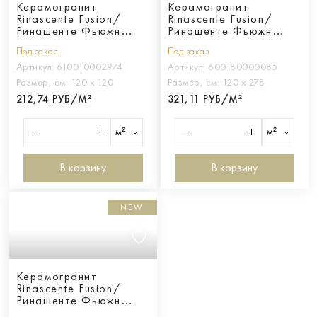
Керамогранит
Керамогранит
Rinascente Fusion/
Rinascente Fusion/
Ринашенте Фьюжн
Ринашенте Фьюжн
Кальче 120Х120
Филигран Дарк
Под заказ
Под заказ
120Х278
Артикул:
610010002974
Артикул:
600180000085
Размер, см:
120 х 120
Размер, см:
120 х 278
212,74 РУБ/М²
321,11 РУБ/М²
м²
м²
В корзину
В корзину
NEW
Керамогранит
Rinascente Fusion/
Ринашенте Фьюжн
Филигран Лайт