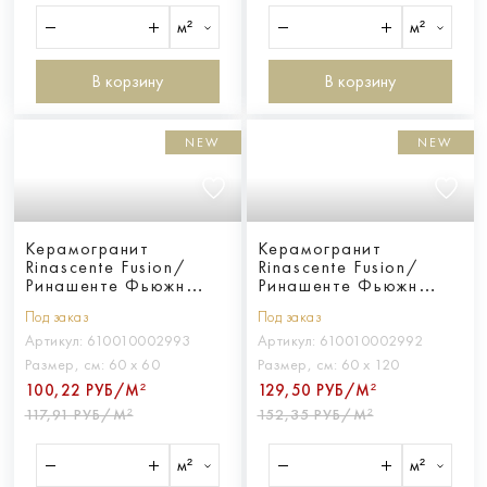
м²
м²
В корзину
В корзину
NEW
NEW
Керамогранит
Керамогранит
Rinascente Fusion/
Rinascente Fusion/
Ринашенте Фьюжн
Ринашенте Фьюжн
Кальче 60x60
Агглом. Дарк 60Х120
Под заказ
Под заказ
Артикул:
610010002993
Артикул:
610010002992
Размер, см:
60 х 60
Размер, см:
60 х 120
100,22 РУБ/М²
129,50 РУБ/М²
117,91 РУБ/М²
152,35 РУБ/М²
м²
м²