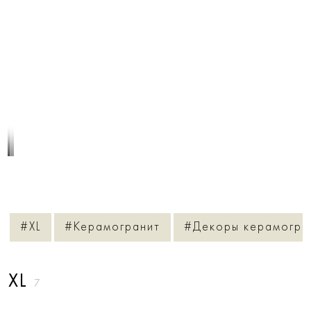
1
/
3
#XL
#Керамогранит
#Декоры керамогра
XL
7