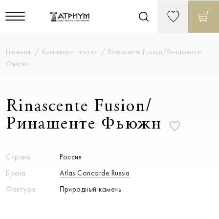
Главная
Коллекции плитки
Rinascente Fusion/Ринашенте
Фьюжн
Rinascente Fusion/
Ринашенте Фьюжн
Страна
Россия
Бренд
Atlas Concorde Russia
Фактура
Природный камень