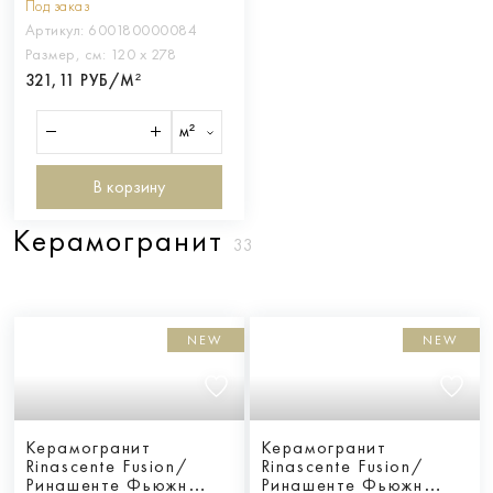
Под заказ
120Х278
Артикул:
600180000084
Размер, см:
120 х 278
321,11 РУБ/М²
м²
В корзину
Керамогранит
33
NEW
NEW
Керамогранит
Керамогранит
Rinascente Fusion/
Rinascente Fusion/
Ринашенте Фьюжн
Ринашенте Фьюжн