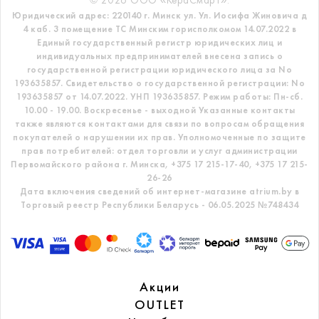
© 2026 ООО «КераСмарт».
Юридический адрес: 220140 г. Минск ул. Ул. Иосифа Жиновича д
4 каб. 3 помещение ТС
Минским горисполкомом 14.07.2022 в
Единый государственный регистр
юридических лиц и
индивидуальных предпринимателей внесена запись о
государственной регистрации юридического лица за No
193635857.
Свидетельство о государственной регистрации: No
193635857 от 14.07.2022. УНП 193635857.
Режим работы: Пн-сб.
10.00 - 19.00. Воскресенье - выходной
Указанные контакты
также являются контактами для связи по вопросам обращения
покупателей о нарушении их прав.
Уполномоченные по защите
прав потребителей: отдел торговли и услуг администрации
Первомайского района г. Минска,
+375 17 215-17-40, +375 17 215-
26-26
Дата включения сведений об интернет-магазине atrium.by в
Торговый реестр Республики Беларусь - 06.05.2025 №748434
Акции
OUTLET