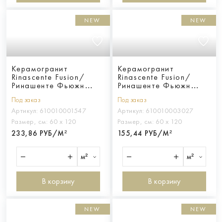
NEW
NEW
Керамогранит
Керамогранит
Rinascente Fusion/
Rinascente Fusion/
Ринашенте Фьюжн
Ринашенте Фьюжн
Крета 60x120 20мм
Агглом. Дарк 60X120
Под заказ
Под заказ
Грип
Артикул:
610010001547
Артикул:
610010003027
Размер, см:
60 х 120
Размер, см:
60 х 120
233,86 РУБ/М²
155,44 РУБ/М²
м²
м²
В корзину
В корзину
NEW
NEW