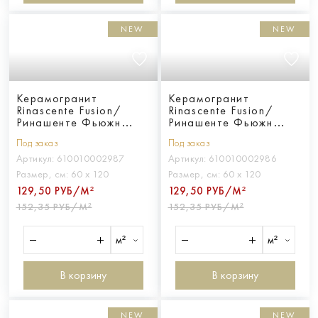
NEW
NEW
Керамогранит
Керамогранит
Rinascente Fusion/
Rinascente Fusion/
Ринашенте Фьюжн
Ринашенте Фьюжн
Арджилла 60Х120
Ченере 60Х120
Под заказ
Под заказ
Артикул:
610010002987
Артикул:
610010002986
Размер, см:
60 х 120
Размер, см:
60 х 120
129,50 РУБ/М²
129,50 РУБ/М²
152,35 РУБ/М²
152,35 РУБ/М²
м²
м²
В корзину
В корзину
NEW
NEW