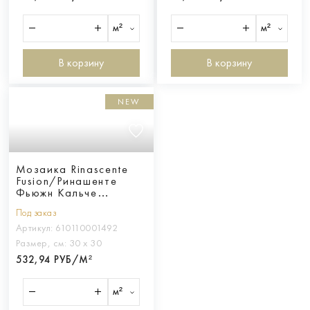
м²
м²
В корзину
В корзину
NEW
Мозаика Rinascente
Fusion/Ринашенте
Фьюжн Кальче
Мозаика
Под заказ
Артикул:
610110001492
Размер, см:
30 х 30
532,94 РУБ/М²
м²