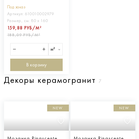
Кальче 80Х160
Под заказ
Артикул:
610010002979
Размер, см:
80 х 160
159,88 РУБ/М²
188,09 РУБ/М²
м²
В корзину
Декоры керамогранит
7
NEW
NEW
Мозаика Rinascente
Мозаика Rinascente