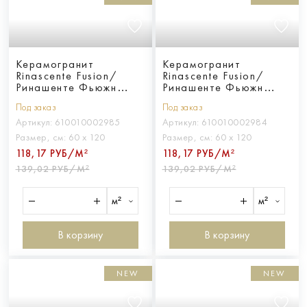
Керамогранит
Керамогранит
Rinascente Fusion/
Rinascente Fusion/
Ринашенте Фьюжн
Ринашенте Фьюжн
Крета 60Х120
Кальче 60Х120
Под заказ
Под заказ
Артикул:
610010002985
Артикул:
610010002984
Размер, см:
60 х 120
Размер, см:
60 х 120
118,17 РУБ/М²
118,17 РУБ/М²
139,02 РУБ/М²
139,02 РУБ/М²
м²
м²
В корзину
В корзину
NEW
NEW