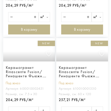
204,29 РУБ/М²
204,29 РУБ/М²
м²
м²
В корзину
В корзину
NEW
NEW
Керамогранит
Керамогранит
Rinascente Fusion/
Rinascente Fusion/
Ринашенте Фьюжн
Ринашенте Фьюжн
Платино Брик Ауреа
Агглом. Дарк 60x120
Под заказ
Под заказ
20мм
Артикул:
600010002451
Артикул:
610010001550
Размер, см:
7.5 х 30
Размер, см:
60 х 120
204,29 РУБ/М²
257,21 РУБ/М²