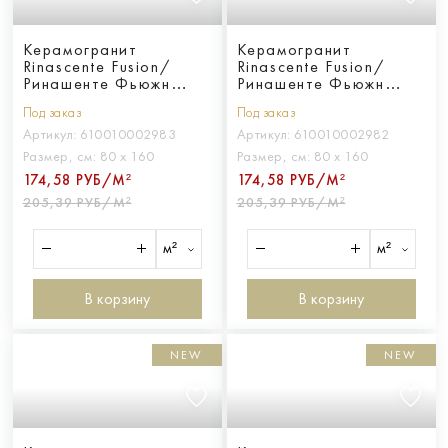
Керамогранит
Керамогранит
Rinascente Fusion/
Rinascente Fusion/
Ринашенте Фьюжн
Ринашенте Фьюжн
Базальто 80Х160
Арджилла 80Х160
Под заказ
Под заказ
Артикул:
610010002983
Артикул:
610010002982
Размер, см:
80 х 160
Размер, см:
80 х 160
174,58 РУБ/М²
174,58 РУБ/М²
205,39 РУБ/М²
205,39 РУБ/М²
м²
м²
В корзину
В корзину
NEW
NEW