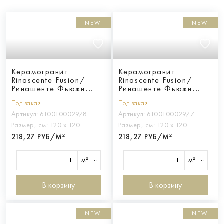
NEW
NEW
Керамогранит
Керамогранит
Rinascente Fusion/
Rinascente Fusion/
Ринашенте Фьюжн
Ринашенте Фьюжн
Базальто 120Х120
Арджилла 120Х120
Под заказ
Под заказ
Артикул:
610010002978
Артикул:
610010002977
Размер, см:
120 х 120
Размер, см:
120 х 120
218,27 РУБ/М²
218,27 РУБ/М²
м²
м²
В корзину
В корзину
NEW
NEW